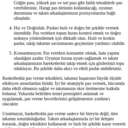
Göğüs pası, yüksek pas ve sırt pası gibi farklı tekniklerle pas
verebilirsiniz. Hangi pas türünün kullanılacağı, oyunun
durumuna ve takım arkadaşlarınızın pozisyonlarına bağlı
olmalıdır.
Hız ve Doğruluk: Pasları hızlı ve doğru bir şekilde vermek
önemlidir. Pas verirken topun hızını kontrol etmek ve doğru
noktaya yönlendirmek için dikkatli olun. Hızlı ve keskin
paslar, rakip takımın savunmasını geçmenize yardımcı olabilir.
Konsantrasyon: Pas verirken konsantre olmak, hata yapma
olasılığını azaltır. Oyunun hızına uyum sağlamak ve takım
arkadaşlarınızın hareketlerini takip etmek için gözlerinizi topa
odaklayın. Bu şekilde daha akıcı ve etkili paslar atabilirsiniz.
Basketbolda pas verme teknikleri, takımın başarısını büyük ölçüde
etkileyen unsurlardan biridir. İyi bir stratejiyle pas vermek, hücumda
daha etkili olmanızı sağlar ve takımınızın skor üretmesine katkıda
bulunur. Yukarıda belirtilen temel prensipleri anlamak ve
uygulamak, pas verme becerilerinizi geliştirmenize yardımcı
olacaktır.
Unutmayın, basketbolda pas verme sadece bir bireyin değil, tüm
takımın sorumluluğudur. Takım arkadaşlarınızla iyi bir iletişim
kurarak, doğru teknikleri kullanarak ve hızlı bir şekilde karar vererek