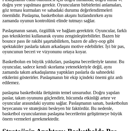
doğru yere yapılması gerekir. Oyuncuların birbirlerini anlamaları,
göz teması kurmaları ve sahadaki durumu değerlendirmeleri
önemlidir. Paslaşma, basketbolun akışını hızlandırırken aynı
zamanda oyunun kontrolünü elinde tutmayı sağlar.
Paslaşmanın sanatı, özgüllük ve bağlam gerektirir. Oyuncular, farklı
pas tekniklerini kullanarak oyunu zenginleştirebilirler. Bazen bir
bounce pass ile rakibi şaşırtabilirken, bazen de alley-oop gibi
spektaküler paslarla takım arkadaşını motive edebilirler. İyi bir pas,
oyuncunun beceri ve vizyonunu ortaya koyar.
Basketbolun en büyük yıldızları, paslaşma becerileriyle tanınır. Bu
oyuncular, sadece kendi skorlama yetenekleriyle değil, aynı
zamanda takım arkadaşlarına yaptıkları paslarla da sahnedeki
etkilerini gösterirler. Paslaşmanın bir ekip içindeki önemi göz ardı
edilemez.
paslaşma basketbolda iletişimin temel unsurudur. Doğru yapılan
paslar, takım oyununu güçlendirir, hücumda etkinliği artırır ve
oyuncular arasındaki uyumu sağlar. Paslaşmanın sanatı, basketbolun
heyecanını ve stratejisini besleyen bir faktördür. Bu nedenle,
basketbol oyuncularının paslaşma becerilerini geliştirmeye büyük
önem vermeleri gerekmektedir.