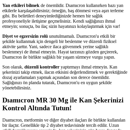
Yan etkileri bilmek
de önemlidir. Dıamıcron kullanırken bazı yan
etkilerle karşılaşabilirsiniz; örneğin, baş dönmesi veya aşırı terleme
gibi. Bu belirtileri deneyimlediğinizde hemen bir sağlık
profesyoneliyle iletişime geçmelisiniz. Kendi sağlığınızı ihmal
etmeyin; sonuçta, bu ilaç sizin hayatınızı kolaylaştırmak için var!
Diyet ve egzersizin rolü
unutulmamalı. Dıamıcron'u etkili bir
şekilde kullanmak için dengeli bir beslenme ve düzenli fiziksel
aktivite şarttır. Yani, sadece ilaca güvenmek yerine sağlıklı
beslenmeyi de ihmal etmeyin. Hayat tarzınızı gözden geçirerek,
Dıamıcron ile birlikte sağlıklı bir yaşam sürmeye vurgu yapın.
Son olarak,
düzenli kontroller
yaptırmayı ihmal etmeyin. Kan
şekerinizi takip etmek, ilacın etkisini değerlendirmek ve gerektiğinde
dozaj ayarlamaları yapmak açısından son derece önemlidir.
Sağlığınızı ön planda tutarak, Dıamıcron'u en uygun şekilde
yönetebilirsiniz.
Dıamıcron MR 30 Mg ile Kan Şekerinizi
Kontrol Altında Tutun!
Dıamıcron, metformin ve diğer diyabet ilaçları ile birlikte kullanılan
bir ilaçtır. Genellikle tip 2 diyabet tedavisinde tercih edilir. Uzun