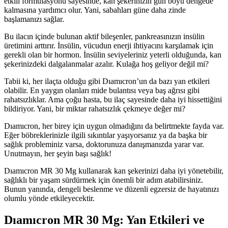
etkili formülasyonu sayesinde, kan şekerinizin gün boyu dengede
kalmasına yardımcı olur. Yani, sabahları güne daha zinde
başlamanızı sağlar.
Bu ilacın içinde bulunan aktif bileşenler, pankreasınızın insülin
üretimini arttırır. İnsülin, vücudun enerji ihtiyacını karşılamak için
gerekli olan bir hormon. İnsülin seviyeleriniz yeterli olduğunda, kan
şekerinizdeki dalgalanmalar azalır. Kulağa hoş geliyor değil mi?
Tabii ki, her ilaçta olduğu gibi Dıamıcron’un da bazı yan etkileri
olabilir. En yaygın olanları mide bulantısı veya baş ağrısı gibi
rahatsızlıklar. Ama çoğu hasta, bu ilaç sayesinde daha iyi hissettiğini
bildiriyor. Yani, bir miktar rahatsızlık çekmeye değer mi?
Dıamıcron, her birey için uygun olmadığını da belirtmekte fayda var.
Eğer böbreklerinizle ilgili sıkıntılar yaşıyorsanız ya da başka bir
sağlık probleminiz varsa, doktorunuza danışmanızda yarar var.
Unutmayın, her şeyin başı sağlık!
Dıamıcron MR 30 Mg kullanarak kan şekerinizi daha iyi yönetebilir,
sağlıklı bir yaşam sürdürmek için önemli bir adım atabilirsiniz.
Bunun yanında, dengeli beslenme ve düzenli egzersiz de hayatınızı
olumlu yönde etkileyecektir.
Dıamıcron MR 30 Mg: Yan Etkileri ve