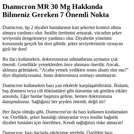
Dıamıcron MR 30 Mg Hakkında
Bilmeniz Gereken 7 Önemli Nokta
Dıamıcron, tip 2 diyabet hastalarının kan şekerini kontrol altına
almaya yardımcı olur. İnsülin üretimini artırarak, vücudun şeker
seviyesini dengelemeye yardımcı olur. Diyabetin yönetimi
konusunda gerçek bir dost gibidir, şeker seviyelerinizle oynayan
gizli bir dost!
Bu ilacı kullanırken, doktorunuzun talimatlarına uymanız çok
önemli. Genellikle yemeklerden önce alınması önerilir. Ancak,
aklınıza gelmişken, “Acaba yemek yedikten sonra alsam olur mu?”
diye düşünüyorsanız, bunu doktorunuza sormayı unutmayın.
Dıamıcron kullanırken bazı yan etkilerle karşılaşabilirsiniz. Bulantı,
baş dönmesi veya cilt döküntüleri gibi durumlar sık görülen etkiler
arasında. Eğer bunlar başınıza gelirse, hemen doktorunuza
danışmalısınız. Sağlığınız her şeyden önemli, değil mi?
Her ilaçta olduğu gibi, Dıamıcron'un da bazı kullanım kısıtlamaları
var. Ozellikle, şeker hastalığı olmayanlar veya insülin bağımlı
diyabet hastaları için önerilmez. Kendi sağlığınızı riske atmayın!
Dıamıcron, bazı ilaçlarla etkileşime girebilir. Özellikle bazı