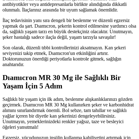
antibiyotikler veya antidepresanlarla birlikte alındığında dikkatli
olunmalı. İlaçlarınız arasında bir uyum sağlamak önemlidir.
İlaç tedavisinin yanı sıra dengeli bir beslenme ve düzenli egzersiz
yapmak da şart. Dıamıcron, şekerin kontrol edilmesine yardımcı olsa
da, sağlıklı yaşam tarzı en büyük destekçiniz olacaktır. Unutmayın,
şeker hastalığı sadece ilaçla değil, yaşam tarzıyla savaşılır!
Son olarak, düzenli tıbbi kontrollerinizi aksatmayın. Kan şekeri
seviyenizi takip etmek, Dıamıcron'un etkinliğini artırır.
Doktorunuzun önerdiği periyotlarla kontrole gitmek, sağlığın
anahtarıdır.
Dıamıcron MR 30 Mg ile Sağlıklı Bir
Yaşam İçin 5 Adım
Sağlıklı bir yaşam için ilk adım, beslenme alışkanlıklarınızı gözden
geçirmek. Dıamıcron MR 30 Mg kullanırken şeker ve karbonhidrat
alımını sınırlandırmak önemli. Bol sebze, tam tahıllar ve sağlıklı
yağlar içeren bir diyetle kan şekerinizi dengeleyebilirsiniz.
Unutmayın, yemeklerinizdeki renkler yağsız, taze ve besleyici
öğeleri yansıtmalı!
Egzersiz, vücudunuzun insülin kullanma kabiliyetini artırmak için