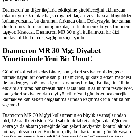
Dıamıcron’un diğer ilaçlarla etkileşime girebileceğini aklınızdan
çıkarmayın. Özellikle başka diyabet ilaçları veya bazı antibiyotikler
kullanıyorsanız, bu durumun farkında olun. Dolayısıyla, her zaman
doktorunuza tüm kullandığınız ilaçları bildirmeniz büyük bir önem
taşıyor. Kısacası, Dıamıcron MR 30 mg’ı kullanırken bir dizi
noktaya dikkat etmek, sağlığınız için şarttır.
Dıamıcron MR 30 Mg: Diyabet
Yönetiminde Yeni Bir Umut!
Günümüz diyabet tedavisinde, kan şekeri seviyelerini dengede
tutmak hayati bir öneme sahip. Dıamıcron, gliklazid etken maddesi
ile bu dengeyi sağlamak için tasarlanmış bir ilaç. Bu ilaç, insülinin
etkisini artırarak pankreasın daha fazla insülin salınımını teşvik eder.
kan şekeri seviyeleri daha iyi yönetilir. Yani gün boyunca enerjik
kalmak ve kan şekeri dalgalanmalarından kaçınmak için harika bir
seçenek!
Dıamıcron MR 30 Mg’yi kullanmanın en büyük avantajlarından
biri, 12 saatlik etkisidir. Yani sabah bir tablet aldığınızda, öğleden
sonra ya da akşam yemeğinde kan şekeri seviyenizi kontrol altında
tutmaya devam eder. Bu durum, diyabet hastalarının günlük yaşam