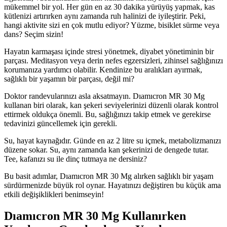
mükemmel bir yol. Her gün en az 30 dakika yürüyüş yapmak, kas
kütlenizi artırırken aynı zamanda ruh halinizi de iyileştirir. Peki,
hangi aktivite sizi en çok mutlu ediyor? Yüzme, bisiklet sürme veya
dans? Seçim sizin!
Hayatın karmaşası içinde stresi yönetmek, diyabet yönetiminin bir
parçası. Meditasyon veya derin nefes egzersizleri, zihinsel sağlığınızı
korumanıza yardımcı olabilir. Kendinize bu aralıkları ayırmak,
sağlıklı bir yaşamın bir parçası, değil mi?
Doktor randevularınızı asla aksatmayın. Dıamıcron MR 30 Mg
kullanan biri olarak, kan şekeri seviyelerinizi düzenli olarak kontrol
ettirmek oldukça önemli. Bu, sağlığınızı takip etmek ve gerekirse
tedavinizi güncellemek için gerekli.
Su, hayat kaynağıdır. Günde en az 2 litre su içmek, metabolizmanızı
düzene sokar. Su, aynı zamanda kan şekerinizi de dengede tutar.
Tee, kafanızı su ile dinç tutmaya ne dersiniz?
Bu basit adımlar, Dıamıcron MR 30 Mg alırken sağlıklı bir yaşam
sürdürmenizde büyük rol oynar. Hayatınızı değiştiren bu küçük ama
etkili değişiklikleri benimseyin!
Dıamıcron MR 30 Mg Kullanırken