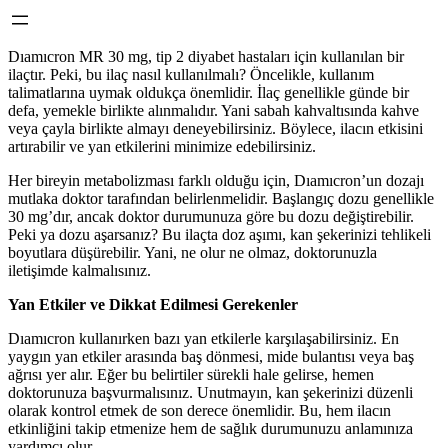
Dıamıcron MR 30 mg, tip 2 diyabet hastaları için kullanılan bir
ilaçtır. Peki, bu ilaç nasıl kullanılmalı? Öncelikle, kullanım
talimatlarına uymak oldukça önemlidir. İlaç genellikle günde bir
defa, yemekle birlikte alınmalıdır. Yani sabah kahvaltısında kahve
veya çayla birlikte almayı deneyebilirsiniz. Böylece, ilacın etkisini
artırabilir ve yan etkilerini minimize edebilirsiniz.
Her bireyin metabolizması farklı olduğu için, Dıamıcron’un dozajı
mutlaka doktor tarafından belirlenmelidir. Başlangıç dozu genellikle
30 mg’dır, ancak doktor durumunuza göre bu dozu değiştirebilir.
Peki ya dozu aşarsanız? Bu ilaçta doz aşımı, kan şekerinizi tehlikeli
boyutlara düşürebilir. Yani, ne olur ne olmaz, doktorunuzla
iletişimde kalmalısınız.
Yan Etkiler ve Dikkat Edilmesi Gerekenler
Dıamıcron kullanırken bazı yan etkilerle karşılaşabilirsiniz. En
yaygın yan etkiler arasında baş dönmesi, mide bulantısı veya baş
ağrısı yer alır. Eğer bu belirtiler sürekli hale gelirse, hemen
doktorunuza başvurmalısınız. Unutmayın, kan şekerinizi düzenli
olarak kontrol etmek de son derece önemlidir. Bu, hem ilacın
etkinliğini takip etmenize hem de sağlık durumunuzu anlamınıza
yardımcı olur.