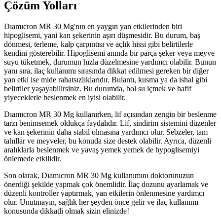
Çözüm Yolları
Dıamıcron MR 30 Mg'nın en yaygın yan etkilerinden biri
hipoglisemi, yani kan şekerinin aşırı düşmesidir. Bu durum, baş
dönmesi, terleme, kalp çarpıntısı ve açlık hissi gibi belirtilerle
kendini gösterebilir. Hipoglisemi anında bir parça şeker veya meyve
suyu tüketmek, durumun hızla düzelmesine yardımcı olabilir. Bunun
yanı sıra, ilaç kullanımı sırasında dikkat edilmesi gereken bir diğer
yan etki ise mide rahatsızlıklarıdır. Bulantı, kusma ya da ishal gibi
belirtiler yaşayabilirsiniz. Bu durumda, bol su içmek ve hafif
yiyeceklerle beslenmek en iyisi olabilir.
Dıamıcron MR 30 Mg kullanırken, lif açısından zengin bir beslenme
tarzı benimsemek oldukça faydalıdır. Lif, sindirim sistemini düzenler
ve kan şekerinin daha stabil olmasına yardımcı olur. Sebzeler, tam
tahıllar ve meyveler, bu konuda size destek olabilir. Ayrıca, düzenli
aralıklarla beslenmek ve yavaş yemek yemek de hypoglisemiyi
önlemede etkilidir.
Son olarak, Dıamıcron MR 30 Mg kullanımını doktorunuzun
önerdiği şekilde yapmak çok önemlidir. İlaç dozunu ayarlamak ve
düzenli kontroller yaptırmak, yan etkilerin önlenmesine yardımcı
olur. Unutmayın, sağlık her şeyden önce gelir ve ilaç kullanımı
konusunda dikkatli olmak sizin elinizde!