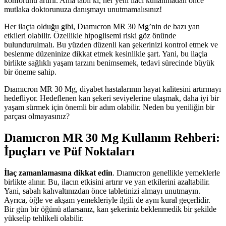
konforunu artırır. Ama tabii ki, her yeni ilacı kullanmadan önce
mutlaka doktorunuza danışmayı unutmamalısınız!
Her ilaçta olduğu gibi, Dıamıcron MR 30 Mg’nin de bazı yan
etkileri olabilir. Özellikle hipoglisemi riski göz önünde
bulundurulmalı. Bu yüzden düzenli kan şekerinizi kontrol etmek ve
beslenme düzeninize dikkat etmek kesinlikle şart. Yani, bu ilaçla
birlikte sağlıklı yaşam tarzını benimsemek, tedavi sürecinde büyük
bir öneme sahip.
Dıamıcron MR 30 Mg, diyabet hastalarının hayat kalitesini artırmayı
hedefliyor. Hedeflenen kan şekeri seviyelerine ulaşmak, daha iyi bir
yaşam sürmek için önemli bir adım olabilir. Neden bu yeniliğin bir
parçası olmayasınız?
Dıamıcron MR 30 Mg Kullanım Rehberi:
İpuçları ve Püf Noktaları
İlaç zamanlamasına dikkat edin
. Dıamıcron genellikle yemeklerle
birlikte alınır. Bu, ilacın etkisini artırır ve yan etkilerini azaltabilir.
Yani, sabah kahvaltınızdan önce tabletinizi almayı unutmayın.
Ayrıca, öğle ve akşam yemekleriyle ilgili de aynı kural geçerlidir.
Bir gün bir öğünü atlarsanız, kan şekeriniz beklenmedik bir şekilde
yükselip tehlikeli olabilir.