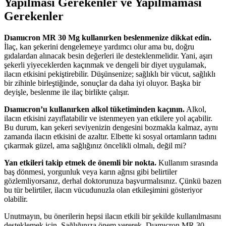
Yapılması Gerekenler ve Yapılmaması
Gerekenler
Dıamıcron MR 30 Mg kullanırken beslenmenize dikkat edin.
İlaç, kan şekerini dengelemeye yardımcı olur ama bu, doğru
gıdalardan alınacak besin değerleri ile desteklenmelidir. Yani, aşırı
şekerli yiyeceklerden kaçınmak ve dengeli bir diyet uygulamak,
ilacın etkisini pekiştirebilir. Düşünsenize; sağlıklı bir vücut, sağlıklı
bir zihinle birleştiğinde, sonuçlar da daha iyi oluyor. Başka bir
deyişle, beslenme ile ilaç birlikte çalışır.
Dıamıcron’u kullanırken alkol tüketiminden kaçının.
Alkol,
ilacın etkisini zayıflatabilir ve istenmeyen yan etkilere yol açabilir.
Bu durum, kan şekeri seviyenizin dengesini bozmakla kalmaz, aynı
zamanda ilacın etkisini de azaltır. Elbette ki sosyal ortamların tadını
çıkarmak güzel, ama sağlığınız öncelikli olmalı, değil mi?
Yan etkileri takip etmek de önemli bir nokta.
Kullanım sırasında
baş dönmesi, yorgunluk veya karın ağrısı gibi belirtiler
gözlemliyorsanız, derhal doktorunuza başvurmalısınız. Çünkü bazen
bu tür belirtiler, ilacın vücudunuzla olan etkileşimini gösteriyor
olabilir.
Unutmayın, bu önerilerin hepsi ilacın etkili bir şekilde kullanılmasını
desteklemek için. Sağlığınıza önem vererek, Dıamıcron MR 30