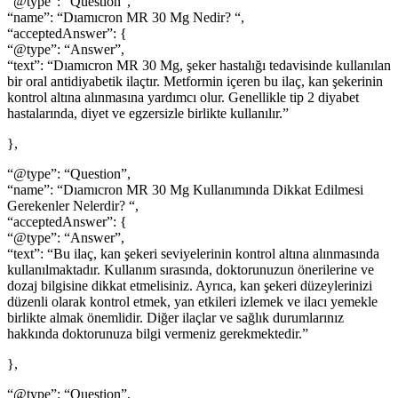
“@type”: “Question”,
“name”: “Dıamıcron MR 30 Mg Nedir? “,
“acceptedAnswer”: {
“@type”: “Answer”,
“text”: “Dıamıcron MR 30 Mg, şeker hastalığı tedavisinde kullanılan
bir oral antidiyabetik ilaçtır. Metformin içeren bu ilaç, kan şekerinin
kontrol altına alınmasına yardımcı olur. Genellikle tip 2 diyabet
hastalarında, diyet ve egzersizle birlikte kullanılır.”
},
“@type”: “Question”,
“name”: “Dıamıcron MR 30 Mg Kullanımında Dikkat Edilmesi
Gerekenler Nelerdir? “,
“acceptedAnswer”: {
“@type”: “Answer”,
“text”: “Bu ilaç, kan şekeri seviyelerinin kontrol altına alınmasında
kullanılmaktadır. Kullanım sırasında, doktorunuzun önerilerine ve
dozaj bilgisine dikkat etmelisiniz. Ayrıca, kan şekeri düzeylerinizi
düzenli olarak kontrol etmek, yan etkileri izlemek ve ilacı yemekle
birlikte almak önemlidir. Diğer ilaçlar ve sağlık durumlarınız
hakkında doktorunuza bilgi vermeniz gerekmektedir.”
},
“@type”: “Question”,