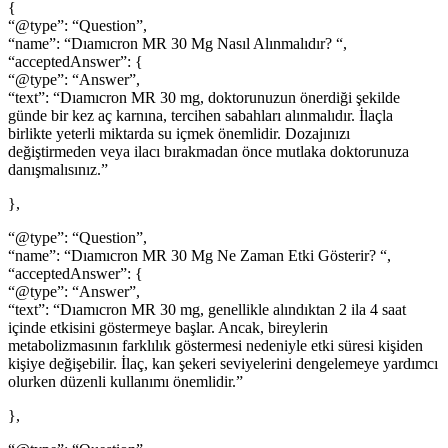
{
“@type”: “Question”,
“name”: “Dıamıcron MR 30 Mg Nasıl Alınmalıdır? “,
“acceptedAnswer”: {
“@type”: “Answer”,
“text”: “Dıamıcron MR 30 mg, doktorunuzun önerdiği şekilde
günde bir kez aç karnına, tercihen sabahları alınmalıdır. İlaçla
birlikte yeterli miktarda su içmek önemlidir. Dozajınızı
değiştirmeden veya ilacı bırakmadan önce mutlaka doktorunuza
danışmalısınız.”
},
“@type”: “Question”,
“name”: “Dıamıcron MR 30 Mg Ne Zaman Etki Gösterir? “,
“acceptedAnswer”: {
“@type”: “Answer”,
“text”: “Dıamıcron MR 30 mg, genellikle alındıktan 2 ila 4 saat
içinde etkisini göstermeye başlar. Ancak, bireylerin
metabolizmasının farklılık göstermesi nedeniyle etki süresi kişiden
kişiye değişebilir. İlaç, kan şekeri seviyelerini dengelemeye yardımcı
olurken düzenli kullanımı önemlidir.”
},