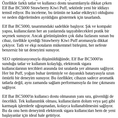
Özellikle farklı tatlar ve kullanıcı dostu tasarımlarıyla dikkat çeken
Elf Bar BC5000 Strawberry Kiwi Puff, sektörde yeni bir iddiayı
temsil ediyor. Bu inceleme, bu ürünün ne kadar etkileyici olduğunu
ve neden diğerlerinden ayrıldığını göstermek için tasarlandı.
Elf Bar BC5000, tasarımındaki sadelikle başlıyor. Şık ve kompakt
yapısı, kullanıcıların her an yanlarında taşıyabilecekleri pratik bir
seçenek sunuyor. Ancak görünüşünden çok daha fazlasını sunan bu
cihaz, özellikle içerdiği Strawberry Kiwi Puff aromasıyla dikkat
çekiyor. Tatlı ve ekşi notaların mükemmel birleşimi, her nefeste
benzersiz bir tat deneyimi sunuyor.
SEO optimizasyonuyla düşünüldüğünde, Elf Bar BC5000'in
sunduğu tatlar ve kullanım kolaylığı, elektronik sigara
kullanıcılarının tercihleri arasında üst sıralarda yer almasını sağlıyor.
Her bir Puff, yoğun buhar üretimiyle ve dayanıklı bataryasıyla uzun
ömürlü bir deneyim sunuyor. Bu özellikler, cihazın sadece aromatik
tatlarla değil, aynı zamanda sağlam performansıyla da öne çıkmasını
sağlıyor.
Elf Bar BC5000'in kullanıcı dostu olmasının yanı sıra, güvenliği de
öncelikli. Tek kullanımlık olması, kullanıcıların dolum veya şarj gibi
karmaşık işlemlerle uğraşmadan, kolayca kullanabilmesini sağlıyor.
Bu da onu hem deneyimli elektronik sigara kullanıcıları hem de yeni
başlayanlar için ideal hale getiriyor.