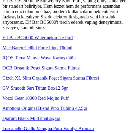
Elf Bar BC5000 ile Strawberry Kiwi Puff, vaping dünyasında yeni
bir standart belirliyor. Hem lezzet hem de performans açısından
tatmin edici olan bu cihaz, modern kullanıcıların beklentilerini
fazlasıyla karşılıyor. Siz de elektronik sigarada yeni bir soluk
arıyorsanız, Elf Bar BC5000'i tercih ederek vaping deneyiminizi
zirveye çıkarabilirsiniz.
Elf Bar BC5000 Watermelon Ice Puff
Mac Baren Cellini Forte Pipo Tütünü
IQOS Terea Mauve Wave Kartuş tütün
OCB Organik Poşet Sigara Sarma Filtresi
Gizeh XL Slim Organik Poşet Sigara Sarma Filtresi
GV Smooth Sarı Tütün Box12,5gr
Vozol Gear 10000 Red Mojito Puff
Amphora Original Blend Pipo Tütünü 42.5gr
Djarum Black Mild ithal sigara
Toscanello Giallo Vaniglia Puro Vanilya Aromalı