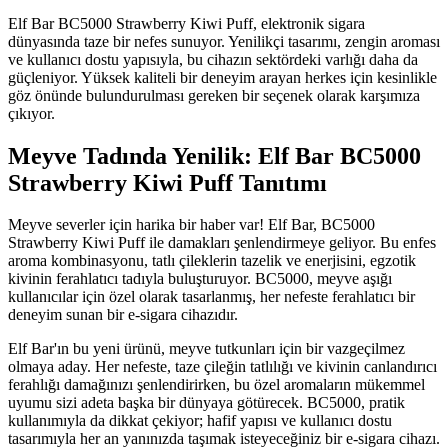
Elf Bar BC5000 Strawberry Kiwi Puff, elektronik sigara
dünyasında taze bir nefes sunuyor. Yenilikçi tasarımı, zengin aroması
ve kullanıcı dostu yapısıyla, bu cihazın sektördeki varlığı daha da
güçleniyor. Yüksek kaliteli bir deneyim arayan herkes için kesinlikle
göz önünde bulundurulması gereken bir seçenek olarak karşımıza
çıkıyor.
Meyve Tadında Yenilik: Elf Bar BC5000
Strawberry Kiwi Puff Tanıtımı
Meyve severler için harika bir haber var! Elf Bar, BC5000
Strawberry Kiwi Puff ile damakları şenlendirmeye geliyor. Bu enfes
aroma kombinasyonu, tatlı çileklerin tazelik ve enerjisini, egzotik
kivinin ferahlatıcı tadıyla buluşturuyor. BC5000, meyve aşığı
kullanıcılar için özel olarak tasarlanmış, her nefeste ferahlatıcı bir
deneyim sunan bir e-sigara cihazıdır.
Elf Bar'ın bu yeni ürünü, meyve tutkunları için bir vazgeçilmez
olmaya aday. Her nefeste, taze çileğin tatlılığı ve kivinin canlandırıcı
ferahlığı damağınızı şenlendirirken, bu özel aromaların mükemmel
uyumu sizi adeta başka bir dünyaya götürecek. BC5000, pratik
kullanımıyla da dikkat çekiyor; hafif yapısı ve kullanıcı dostu
tasarımıyla her an yanınızda taşımak isteyeceğiniz bir e-sigara cihazı.