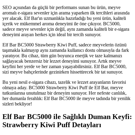
SEO açısından da güçlü bir performans sunan bu ürün, meyve
aromalı e-sigara sevenler için arama yaparken ilk tercihleri arasında
yer alacak. Elf Bar'ın uzmanlıkla hazırladığı bu yeni ürün, kaliteli
içerik ve mükemmel aroma deneyimi ile öne çıkıyor. BC5000,
sadece meyve sevenler için değil, aynı zamanda kaliteli bir e-sigara
deneyimi arayan herkes için ideal bir tercih sunuyor.
Elf Bar BC5000 Strawberry Kiwi Puff, sadece meyvelerin özünü
taşımakla kalmayıp aynı zamanda kullanıcı dostu olmasıyla da fark
yaratıyor. Bu cihaz, tüm gün boyunca enerjik ve taze kalmanızı
sağlayacak benzersiz bir lezzet deneyimi sunuyor. Artık meyve
keyfini her yerde ve her zaman yaşayabilirsiniz. Elf Bar BC5000,
sizi meyve bahçelerinde gezinirken hissettirecek bir tat sunuyor.
Bu yeni nesil e-sigara cihazı, tazelik ve lezzet arayanların favorisi
olmaya aday. BC5000 Strawberry Kiwi Puff ile Elf Bar, meyve
tutkunlarına unutulmaz bir deneyim sunuyor. Her nefeste canlılık,
her dumanla ferahlık: Elf Bar BC5000 ile meyve tadında bir yenilik
sizleri bekliyor!
Elf Bar BC5000 ile Sağlıklı Duman Keyfi:
Strawberry Kiwi Puff Detayları