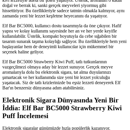
kivi lezzetiyle adeta bir şölen yaşatıyor. Üstelik, aromaları o kadar
doğal ve berrak ki, sanki gerçek meyveleri yiyormuş gibi
hissettiriyor. Bu özellikleriyle sadece tatmin olmakla kalmıyor, aynı
zamanda yeni bir lezzet keşfetme heyecanını da yaşatıyor.
Elf Bar BC5000, kullanıcı dostu tasarımıyla da öne çıkıyor. Hafif
yapısı ve kolay kullanımı sayesinde her an ve her yerde keyifle
kullanılabilir. Üstelik, kompakt boyutuyla da cebe sığabilen bir
tasarım sunarak taşıma kolaylığı sağlıyor. Bu özellikleriyle hem yeni
başlayanlar hem de deneyimli kullanıcılar için mükemmel bir
seçenek haline geliyor.
Elf Bar BC5000 Strawberry Kiwi Puff, tatlı tutkunlarının
vazgeçilmezi olmaya aday bir lezzet sunuyor. Gerçek meyve
aromalarıyla dolu bu elektronik sigara, tat alma duyularınızı
şımartacak ve her kullanımda size yeni bir lezzet yolculuğu
yaşatacak. Siz de tatlı krizlerinizde bu eşsiz lezzeti deneyerek Elf
Bar'ın benzersiz dünyasına adım atabilirsiniz.
Elektronik Sigara Dünyasında Yeni Bir
İddia: Elf Bar BC5000 Strawberry Kiwi
Puff İncelemesi
Elektronik sigaralar günümüzde hızla popülerlik kazanıyor.