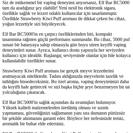
Siz de mükemmel bir vaping deneyimi arıyorsanız, Elf Bar BC5000
tam da aradığınız şey olabilir! Yeni nesil bu elektronik sigara,
özellikle sağlık ve lezzet odaklı kullanıcılar için tasarlanmıştır.
Özellikle Strawberry Kiwi Puff aroması ile dikkat çeken bu cihaz,
yoğun lezzetiyle sizi büyüleyecek.
Elf Bar BC5000'in en çarpıcı özelliklerinden biri, kompakt
tasarımına rağmen güçlü performans sunmasıdır. Bu cihaz, 5000 puf
sunan bir bataryaya sahip olmasıyla gün boyu süren keyifli vaping
deneyimleri sunar. Ayrıca, kullanıcı dostu yapısıyla her seviyeden
kullanıcı için idealdir. Başlangıç seviyesinde olanlar için bile kolayca
kullanılabilir özellikler sunar.
Strawberry Kiwi Puff aroması ise gerçek meyve lezzetlerini
aratmayacak niteliktedir. Tadını aldığınızda meyvelerin tazelik ve
tatlılığını hissedeceksiniz. Bu özel aroma, vaping deneyiminizi daha
da keyifli hale getirecek ve sizi başka hiçbir şeye benzemeyen bir tat
yolculuğuna çıkaracak.
Elf Bar BC5000'in sağlık açısından da avantajları bulunuyor.
Yüksek kaliteli malzemelerden üretilmiş olması ve sızıntı
yapmaması, güvenliğinizi sağlamanın yanı sıra dumanın pürüzsüz
bir şekilde alınmasını garanti eder. Böylece her nefesinizde temiz,
aromatik bir buhar elde edersiniz.