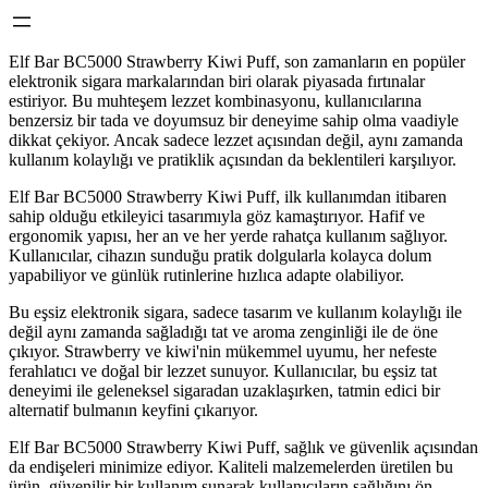
Elf Bar BC5000 Strawberry Kiwi Puff, son zamanların en popüler
elektronik sigara markalarından biri olarak piyasada fırtınalar
estiriyor. Bu muhteşem lezzet kombinasyonu, kullanıcılarına
benzersiz bir tada ve doyumsuz bir deneyime sahip olma vaadiyle
dikkat çekiyor. Ancak sadece lezzet açısından değil, aynı zamanda
kullanım kolaylığı ve pratiklik açısından da beklentileri karşılıyor.
Elf Bar BC5000 Strawberry Kiwi Puff, ilk kullanımdan itibaren
sahip olduğu etkileyici tasarımıyla göz kamaştırıyor. Hafif ve
ergonomik yapısı, her an ve her yerde rahatça kullanım sağlıyor.
Kullanıcılar, cihazın sunduğu pratik dolgularla kolayca dolum
yapabiliyor ve günlük rutinlerine hızlıca adapte olabiliyor.
Bu eşsiz elektronik sigara, sadece tasarım ve kullanım kolaylığı ile
değil aynı zamanda sağladığı tat ve aroma zenginliği ile de öne
çıkıyor. Strawberry ve kiwi'nin mükemmel uyumu, her nefeste
ferahlatıcı ve doğal bir lezzet sunuyor. Kullanıcılar, bu eşsiz tat
deneyimi ile geleneksel sigaradan uzaklaşırken, tatmin edici bir
alternatif bulmanın keyfini çıkarıyor.
Elf Bar BC5000 Strawberry Kiwi Puff, sağlık ve güvenlik açısından
da endişeleri minimize ediyor. Kaliteli malzemelerden üretilen bu
ürün, güvenilir bir kullanım sunarak kullanıcıların sağlığını ön