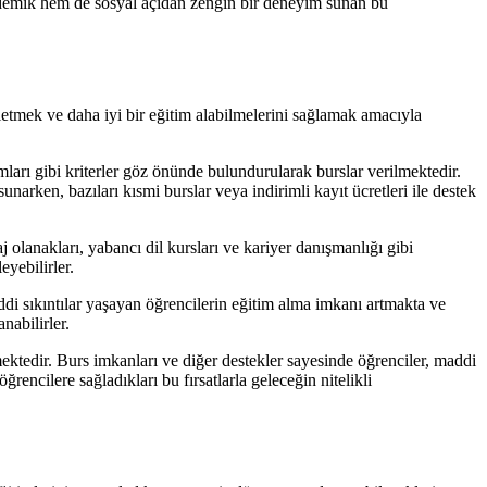
akademik hem de sosyal açıdan zengin bir deneyim sunan bu
ifletmek ve daha iyi bir eğitim alabilmelerini sağlamak amacıyla
ımları gibi kriterler göz önünde bulundurularak burslar verilmektedir.
narken, bazıları kısmi burslar veya indirimli kayıt ücretleri ile destek
j olanakları, yabancı dil kursları ve kariyer danışmanlığı gibi
eyebilirler.
di sıkıntılar yaşayan öğrencilerin eğitim alma imkanı artmakta ve
nabilirler.
emektedir. Burs imkanları ve diğer destekler sayesinde öğrenciler, maddi
rencilere sağladıkları bu fırsatlarla geleceğin nitelikli