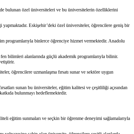
 bulunan özel üniversiteleri ve bu üniversitelerin özelliklerini
ği yapmaktadır. Eskişehir’deki özel üniversiteler, öğrencilere geniş bir
ğitim programlarıyla binlerce öğrenciye hizmet vermektedir. Anadolu
n bilimleri alanlarında güçlü akademik programlarıyla bilinir.
tiştirir.
siteler, öğrencilere uzmanlaşma fırsatı sunar ve sektöre uygun
atları sunan bu üniversiteler, eğitim kalitesi ve çeşitliliği açısından
a katkıda bulunmayı hedeflemektedir.
kaliteli eğitim sunmaları ve seçkin bir öğrenme deneyimi sağlamalarıyla
 yelpazesine sahip olan üniversite, öğrencilere çeşitli alanlarda