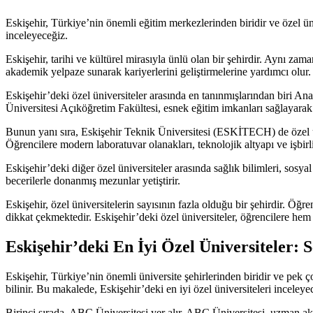
Eskişehir, Türkiye’nin önemli eğitim merkezlerinden biridir ve özel üni
inceleyeceğiz.
Eskişehir, tarihi ve kültürel mirasıyla ünlü olan bir şehirdir. Aynı zam
akademik yelpaze sunarak kariyerlerini geliştirmelerine yardımcı olur.
Eskişehir’deki özel üniversiteler arasında en tanınmışlarından biri A
Üniversitesi Açıköğretim Fakültesi, esnek eğitim imkanları sağlayarak 
Bunun yanı sıra, Eskişehir Teknik Üniversitesi (ESKİTECH) de özel ün
Öğrencilere modern laboratuvar olanakları, teknolojik altyapı ve işbirliğ
Eskişehir’deki diğer özel üniversiteler arasında sağlık bilimleri, sosy
becerilerle donanmış mezunlar yetiştirir.
Eskişehir, özel üniversitelerin sayısının fazla olduğu bir şehirdir. Öğre
dikkat çekmektedir. Eskişehir’deki özel üniversiteler, öğrencilere hem
Eskişehir’deki En İyi Özel Üniversiteler:
Eskişehir, Türkiye’nin önemli üniversite şehirlerinden biridir ve pek 
bilinir. Bu makalede, Eskişehir’deki en iyi özel üniversiteleri inceley
Birinci sırada, ABC Üniversitesi yer alır. ABC Üniversitesi, uzman aka