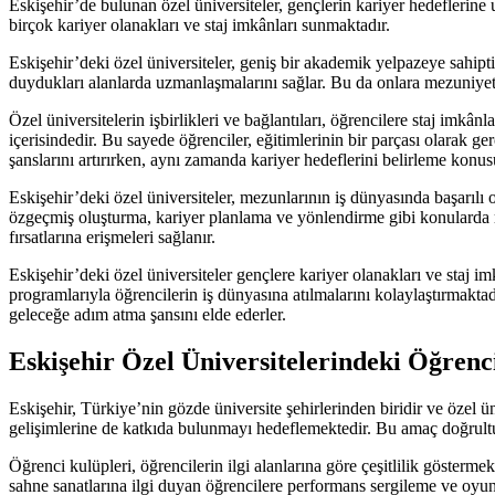
Eskişehir’de bulunan özel üniversiteler, gençlerin kariyer hedeflerine 
birçok kariyer olanakları ve staj imkânları sunmaktadır.
Eskişehir’deki özel üniversiteler, geniş bir akademik yelpazeye sahiptir. 
duydukları alanlarda uzmanlaşmalarını sağlar. Bu da onlara mezuniyet 
Özel üniversitelerin işbirlikleri ve bağlantıları, öğrencilere staj imkâ
içerisindedir. Bu sayede öğrenciler, eğitimlerinin bir parçası olarak ge
şanslarını artırırken, aynı zamanda kariyer hedeflerini belirleme konu
Eskişehir’deki özel üniversiteler, mezunlarının iş dünyasında başarılı 
özgeçmiş oluşturma, kariyer planlama ve yönlendirme gibi konularda rehb
fırsatlarına erişmeleri sağlanır.
Eskişehir’deki özel üniversiteler gençlere kariyer olanakları ve staj im
programlarıyla öğrencilerin iş dünyasına atılmalarını kolaylaştırmaktadı
geleceğe adım atma şansını elde ederler.
Eskişehir Özel Üniversitelerindeki Öğrenci
Eskişehir, Türkiye’nin gözde üniversite şehirlerinden biridir ve özel ün
gelişimlerine de katkıda bulunmayı hedeflemektedir. Bu amaç doğrultu
Öğrenci kulüpleri, öğrencilerin ilgi alanlarına göre çeşitlilik gösterme
sahne sanatlarına ilgi duyan öğrencilere performans sergileme ve oyun