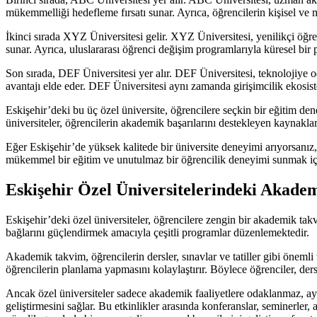
mükemmelliği hedefleme fırsatı sunar. Ayrıca, öğrencilerin kişisel ve me
İkinci sırada XYZ Üniversitesi gelir. XYZ Üniversitesi, yenilikçi öğret
sunar. Ayrıca, uluslararası öğrenci değişim programlarıyla küresel bir p
Son sırada, DEF Üniversitesi yer alır. DEF Üniversitesi, teknolojiye o
avantajı elde eder. DEF Üniversitesi aynı zamanda girişimcilik ekosiste
Eskişehir’deki bu üç özel üniversite, öğrencilere seçkin bir eğitim de
üniversiteler, öğrencilerin akademik başarılarını destekleyen kaynaklara
Eğer Eskişehir’de yüksek kalitede bir üniversite deneyimi arıyorsanız,
mükemmel bir eğitim ve unutulmaz bir öğrencilik deneyimi sunmak içi
Eskişehir Özel Üniversitelerindeki Akade
Eskişehir’deki özel üniversiteler, öğrencilere zengin bir akademik takv
bağlarını güçlendirmek amacıyla çeşitli programlar düzenlemektedir.
Akademik takvim, öğrencilerin dersler, sınavlar ve tatiller gibi öneml
öğrencilerin planlama yapmasını kolaylaştırır. Böylece öğrenciler, derse
Ancak özel üniversiteler sadece akademik faaliyetlere odaklanmaz, aynı 
geliştirmesini sağlar. Bu etkinlikler arasında konferanslar, seminerler, a