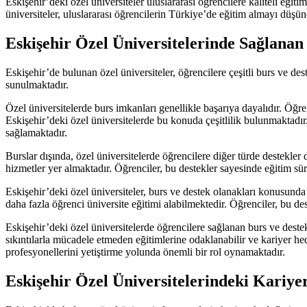
Eskişehir’deki özel üniversiteler uluslararası öğrencilere kaliteli e
üniversiteler, uluslararası öğrencilerin Türkiye’de eğitim almayı düşün
Eskişehir Özel Üniversitelerinde Sağlanan
Eskişehir’de bulunan özel üniversiteler, öğrencilere çeşitli burs ve de
sunulmaktadır.
Özel üniversitelerde burs imkanları genellikle başarıya dayalıdır. Öğren
Eskişehir’deki özel üniversitelerde bu konuda çeşitlilik bulunmaktadır.
sağlamaktadır.
Burslar dışında, özel üniversitelerde öğrencilere diğer türde destekler 
hizmetler yer almaktadır. Öğrenciler, bu destekler sayesinde eğitim süreç
Eskişehir’deki özel üniversiteler, burs ve destek olanakları konusund
daha fazla öğrenci üniversite eğitimi alabilmektedir. Öğrenciler, bu des
Eskişehir’deki özel üniversitelerde öğrencilere sağlanan burs ve destek
sıkıntılarla mücadele etmeden eğitimlerine odaklanabilir ve kariyer hedef
profesyonellerini yetiştirme yolunda önemli bir rol oynamaktadır.
Eskişehir Özel Üniversitelerindeki Kariye