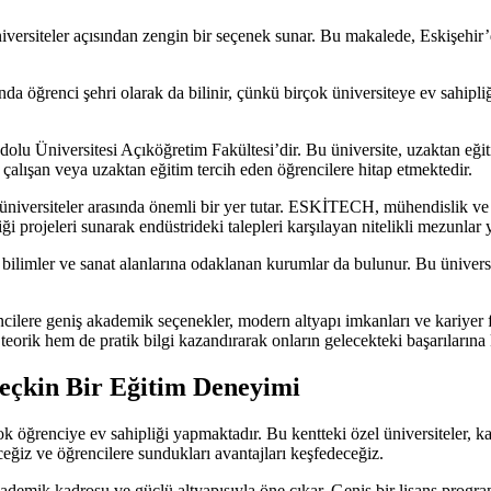
versiteler açısından zengin bir seçenek sunar. Bu makalede, Eskişehir’de
anda öğrenci şehri olarak da bilinir, çünkü birçok üniversiteye ev sahipli
nadolu Üniversitesi Açıköğretim Fakültesi’dir. Bu üniversite, uzaktan e
çalışan veya uzaktan eğitim tercih eden öğrencilere hitap etmektedir.
iversiteler arasında önemli bir yer tutar. ESKİTECH, mühendislik ve fe
i projeleri sunarak endüstrideki talepleri karşılayan nitelikli mezunlar ye
al bilimler ve sanat alanlarına odaklanan kurumlar da bulunur. Bu üniver
ncilere geniş akademik seçenekler, modern altyapı imkanları ve kariyer fırs
 teorik hem de pratik bilgi kazandırarak onların gelecekteki başarıların
 Seçkin Bir Eğitim Deneyimi
çok öğrenciye ev sahipliği yapmaktadır. Bu kentteki özel üniversiteler, 
eceğiz ve öğrencilere sundukları avantajları keşfedeceğiz.
demik kadrosu ve güçlü altyapısıyla öne çıkar. Geniş bir lisans programı