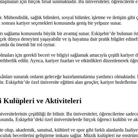
ulaşmaları için birçok fırsat sunmaktadır. Bu üniversiteler, öğrencilerin
Mühendislik, sağlık bilimleri, sosyal bilimler, işletme ve iletişim gibi çe
sonrası kariyer seçenekleri konusunda geniş bir yelpaze sunar.
nları sağlama konusunda büyük bir avantaj sunar. Eskişehir’de bulunan öze
rçek dünya deneyimi yaşayabilir ve iş hayatına dair pratik bilgiler edineb
sunda da önemli bir rol oynar.
olmaları için gerekli beceri ve bilgiyi sağlamak amacıyla çeşitli kariyer
erlik edilir. Ayrıca, kariyer fuarları ve etkinlikleri düzenlenerek öğre
kânları sunarak onların geleceğe hazırlanmalarına yardımcı olmaktadır. Bu 
r. Eskişehir’de özel üniversite eğitimi alan gençler, kariyer hedeflerine
 Kulüpleri ve Aktiviteleri
iversitelerinin çeşitliliği ile bilinir. Bu üniversiteler, öğrencilerine s
sunda, Eskişehir’deki özel üniversitelerde birçok öğrenci kulübü ve akt
kte olup, akademik, sanatsal, kültürel ve spor gibi farklı alanlarda faali
culuk becerilerini geliştirme imkanı sağlar. Müzik kulüpleri ise enstrüm