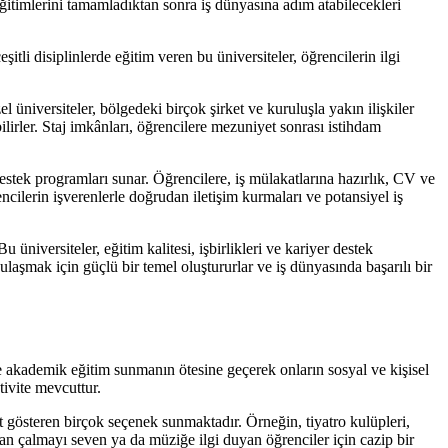
 eğitimlerini tamamladıktan sonra iş dünyasına adım atabilecekleri
şitli disiplinlerde eğitim veren bu üniversiteler, öğrencilerin ilgi
l üniversiteler, bölgedeki birçok şirket ve kuruluşla yakın ilişkiler
ilirler. Staj imkânları, öğrencilere mezuniyet sonrası istihdam
 destek programları sunar. Öğrencilere, iş mülakatlarına hazırlık, CV ve
ncilerin işverenlerle doğrudan iletişim kurmaları ve potansiyel iş
üniversiteler, eğitim kalitesi, işbirlikleri ve kariyer destek
 ulaşmak için güçlü bir temel oluştururlar ve iş dünyasında başarılı bir
adece akademik eğitim sunmanın ötesine geçerek onların sosyal ve kişisel
ivite mevcuttur.
yet gösteren birçok seçenek sunmaktadır. Örneğin, tiyatro kulüpleri,
an çalmayı seven ya da müziğe ilgi duyan öğrenciler için cazip bir