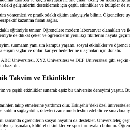
sleki gelişimlerini desteklemek için çeşitli etkinlikler ve kulüpler de s
im yöntemleri ve pratik odaklı eğitim anlayışıyla bilinir. Öğrencilere uy
erspektif kazanma fırsatı sağlar.
daklı eğitimiyle tanınır. Öğrencilere modern laboratuvar olanakları ve i
miyle de dikkat çeker ve öğrencilerin yenilikçi fikirlerini hayata geçirm
neyimi sunmanın yanı sıra kampüs yaşamı, sosyal etkinlikler ve öğrenci 
 erişim sağlar ve onları kariyer hedeflerine ulaşmaları için donatır.
 ABC Üniversitesi, XYZ Üniversitesi ve DEF Üniversitesi gibi seçkin özel
n hazırdır.
mik Takvim ve Etkinlikler
im ve çeşitli etkinlikler sunarak eşsiz bir üniversite deneyimi yaşatır. B
i tarihleri takip etmelerine yardımcı olur. Eskişehir’deki özel üniversit
 katılım sağlayabilir, ödevleri zamanında teslim edebilir ve sınavlara iyi 
zamanda öğrencilerin sosyal hayatını da destekler. Üniversiteler, çeşitli
tölye çalışmaları, kültürel etkinlikler ve spor turnuvaları bulunur. Öğrenci