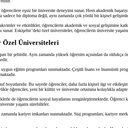
 bulur.
i, öğrencilere eşsiz bir üniversite deneyimi sunar. Hem akademik başarı
 sadece bir diploma değil, aynı zamanda çok yönlü bir kişisel gelişimle 
kvimler ve etkinlikler, öğrencilerin akademik ve sosyal gelişimine katkı
sunar. Eskişehir’deki özel üniversiteler, öğrencilerin üniversite yaşamın
 Özel Üniversiteleri
yapan bir şehirdir. Aynı zamanda yüksek öğrenim açısından da oldukça öne
edir.
ına uygun eğitim programları sunmaktadır. Çeşitli lisans ve lisansüstü pro
amaktadır.
f boyutlarıdır. Bu sayede öğrenciler, daha fazla kişisel ilgi ve etkileşim
kle öğrenciler, yeni bir kültür ve üniversite ortamına kolaylıkla adapte
liklerle de öğrencilerin sosyal hayatlarını zenginleştirmektedir. Öğrenci 
iversite yaşamı sürebilirler.
 zamanda kariyer imkanları sunmaktadır. Staj programları, kariyer merkezle