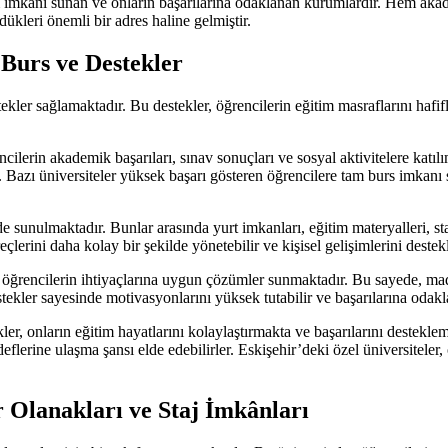
ğitim imkanı sunan ve onların başarılarına odaklanan kurumlardır. Hem 
dükleri önemli bir adres haline gelmiştir.
 Burs ve Destekler
stekler sağlamaktadır. Bu destekler, öğrencilerin eğitim masraflarını haf
cilerin akademik başarıları, sınav sonuçları ve sosyal aktivitelere katıl
 Bazı üniversiteler yüksek başarı gösteren öğrencilere tam burs imkanı su
de sunulmaktadır. Bunlar arasında yurt imkanları, eğitim materyalleri, sta
lerini daha kolay bir şekilde yönetebilir ve kişisel gelişimlerini destekl
a öğrencilerin ihtiyaçlarına uygun çözümler sunmaktadır. Bu sayede, mad
tekler sayesinde motivasyonlarını yüksek tutabilir ve başarılarına odakla
ler, onların eğitim hayatlarını kolaylaştırmakta ve başarılarını destekl
lerine ulaşma şansı elde edebilirler. Eskişehir’deki özel üniversiteler, öğ
r Olanakları ve Staj İmkânları