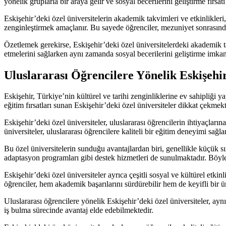
yönelik gruplarla bir araya gelir ve sosyal becerilerini geliştirme fırsatı
Eskişehir’deki özel üniversitelerin akademik takvimleri ve etkinlikler
zenginleştirmek amaçlanır. Bu sayede öğrenciler, mezuniyet sonrasında
Özetlemek gerekirse, Eskişehir’deki özel üniversitelerdeki akademik ta
etmelerini sağlarken aynı zamanda sosyal becerilerini geliştirme imkanı 
Uluslararası Öğrencilere Yönelik Eskişehir
Eskişehir, Türkiye’nin kültürel ve tarihi zenginliklerine ev sahipliği 
eğitim fırsatları sunan Eskişehir’deki özel üniversiteler dikkat çekmekt
Eskişehir’deki özel üniversiteler, uluslararası öğrencilerin ihtiyaçlar
üniversiteler, uluslararası öğrencilere kaliteli bir eğitim deneyimi sağl
Bu özel üniversitelerin sunduğu avantajlardan biri, genellikle küçük sını
adaptasyon programları gibi destek hizmetleri de sunulmaktadır. Böyleli
Eskişehir’deki özel üniversiteler ayrıca çeşitli sosyal ve kültürel etkin
öğrenciler, hem akademik başarılarını sürdürebilir hem de keyifli bir ün
Uluslararası öğrencilere yönelik Eskişehir’deki özel üniversiteler, aynı
iş bulma sürecinde avantaj elde edebilmektedir.