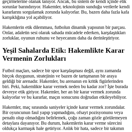
geçirmelerine olanak tanıyor. Ancak, bu sistem de kendi içinde etik
sorunlar barındırıyor. Hakemler, teknolojinin sunduğu verilerle kendi
kararlarını sorgulamak zorunda kalıyorlar. Bu, bazen daha fazla kafa
karışıklığına yol açabiliyor.
Hakemlerin etik dilemması, futbolun dinamik yapısının bir parçası.
Onlar, adaletin sesi olarak sahada mücadele ederken, karşılaştıkları
zorluklar, oyunun ruhunu ve heyecanını daha da derinleştiriyor.
Yeşil Sahalarda Etik: Hakemlikte Karar
Vermenin Zorlukları
Futbol maçları, sadece bir spor karşılaşması değil, aynı zamanda
birçok duygunun, stratejinin ve bazen de tartışmanın bir araya
geldiği bir arenadır. Hakemler, bu arenanın en kritik figürlerinden
biri. Peki, hakemlikte karar vermek neden bu kadar zor? İşte burada
devreye etik giriyor. Hakemler, her an bir karar vermek zorunda
kalıyorlar ve bu kararlar, maçın sonucunu doğrudan etkileyebiliyor.
Hakemler, maç sırasında saniyeler içinde karar vermek zorundalar.
Bir oyuncunun faul yapıp yapmadığını, ofsayt pozisyonunu veya
penaltı olup olmadığını belirlemek, çoğu zaman gözle görülemeyen
detaylara dayanıyor. Bu durum, hakemlerin karar verme sürecini
oldukça karmaşık hale getiriyor. Anlık bir hata, sadece bir takımın