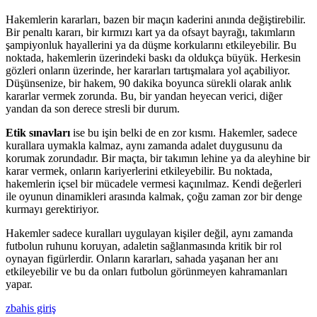
Hakemlerin kararları, bazen bir maçın kaderini anında değiştirebilir.
Bir penaltı kararı, bir kırmızı kart ya da ofsayt bayrağı, takımların
şampiyonluk hayallerini ya da düşme korkularını etkileyebilir. Bu
noktada, hakemlerin üzerindeki baskı da oldukça büyük. Herkesin
gözleri onların üzerinde, her kararları tartışmalara yol açabiliyor.
Düşünsenize, bir hakem, 90 dakika boyunca sürekli olarak anlık
kararlar vermek zorunda. Bu, bir yandan heyecan verici, diğer
yandan da son derece stresli bir durum.
Etik sınavları
ise bu işin belki de en zor kısmı. Hakemler, sadece
kurallara uymakla kalmaz, aynı zamanda adalet duygusunu da
korumak zorundadır. Bir maçta, bir takımın lehine ya da aleyhine bir
karar vermek, onların kariyerlerini etkileyebilir. Bu noktada,
hakemlerin içsel bir mücadele vermesi kaçınılmaz. Kendi değerleri
ile oyunun dinamikleri arasında kalmak, çoğu zaman zor bir denge
kurmayı gerektiriyor.
Hakemler sadece kuralları uygulayan kişiler değil, aynı zamanda
futbolun ruhunu koruyan, adaletin sağlanmasında kritik bir rol
oynayan figürlerdir. Onların kararları, sahada yaşanan her anı
etkileyebilir ve bu da onları futbolun görünmeyen kahramanları
yapar.
zbahis giriş