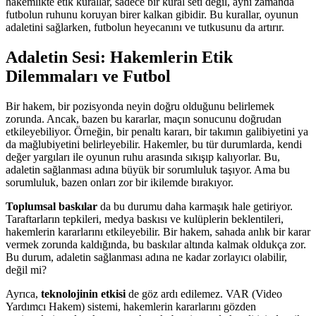
hakemlikte etik kurallar, sadece bir kural seti değil, aynı zamanda
futbolun ruhunu koruyan birer kalkan gibidir. Bu kurallar, oyunun
adaletini sağlarken, futbolun heyecanını ve tutkusunu da artırır.
Adaletin Sesi: Hakemlerin Etik
Dilemmaları ve Futbol
Bir hakem, bir pozisyonda neyin doğru olduğunu belirlemek
zorunda. Ancak, bazen bu kararlar, maçın sonucunu doğrudan
etkileyebiliyor. Örneğin, bir penaltı kararı, bir takımın galibiyetini ya
da mağlubiyetini belirleyebilir. Hakemler, bu tür durumlarda, kendi
değer yargıları ile oyunun ruhu arasında sıkışıp kalıyorlar. Bu,
adaletin sağlanması adına büyük bir sorumluluk taşıyor. Ama bu
sorumluluk, bazen onları zor bir ikilemde bırakıyor.
Toplumsal baskılar
da bu durumu daha karmaşık hale getiriyor.
Taraftarların tepkileri, medya baskısı ve kulüplerin beklentileri,
hakemlerin kararlarını etkileyebilir. Bir hakem, sahada anlık bir karar
vermek zorunda kaldığında, bu baskılar altında kalmak oldukça zor.
Bu durum, adaletin sağlanması adına ne kadar zorlayıcı olabilir,
değil mi?
Ayrıca,
teknolojinin etkisi
de göz ardı edilemez. VAR (Video
Yardımcı Hakem) sistemi, hakemlerin kararlarını gözden