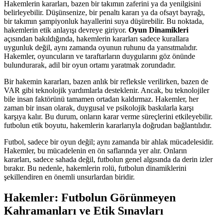
Hakemlerin kararları, bazen bir takımın zaferini ya da yenilgisini
belirleyebilir. Düşünsenize, bir penaltı kararı ya da ofsayt bayrağı,
bir takımın şampiyonluk hayallerini suya düşürebilir. Bu noktada,
hakemlerin etik anlayışı devreye giriyor.
Oyun Dinamikleri
açısından bakıldığında, hakemlerin kararları sadece kurallara
uygunluk değil, aynı zamanda oyunun ruhunu da yansıtmalıdır.
Hakemler, oyuncuların ve taraftarların duygularını göz önünde
bulundurarak, adil bir oyun ortamı yaratmak zorundadır.
Bir hakemin kararları, bazen anlık bir refleksle verilirken, bazen de
VAR gibi teknolojik yardımlarla desteklenir. Ancak, bu teknolojiler
bile insan faktörünü tamamen ortadan kaldırmaz. Hakemler, her
zaman bir insan olarak, duygusal ve psikolojik baskılarla karşı
karşıya kalır. Bu durum, onların karar verme süreçlerini etkileyebilir.
futbolun etik boyutu, hakemlerin kararlarıyla doğrudan bağlantılıdır.
Futbol, sadece bir oyun değil; aynı zamanda bir ahlak mücadelesidir.
Hakemler, bu mücadelenin en ön saflarında yer alır. Onların
kararları, sadece sahada değil, futbolun genel algısında da derin izler
bırakır. Bu nedenle, hakemlerin rolü, futbolun dinamiklerini
şekillendiren en önemli unsurlardan biridir.
Hakemler: Futbolun Görünmeyen
Kahramanları ve Etik Sınavları