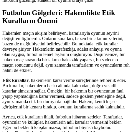
futbolun güzelliği, adaletli bir oyunla ortaya çıkar.
Futbolun Gölgeleri: Hakemlikte Etik
Kuralların Önemi
Hakemler, maçın akışını belirleyen, kararlarıyla oyunun seyrini
değiştiren figürlerdir. Onların kararları, bazen bir takımın zaferini,
bazen de mağlubiyetini belirleyebilir. Bu noktada, etik kurallar
devreye giriyor. Hakemlerin tarafsızlığı, adalet anlayışı ve oyuna
olan saygısı, futbolun temel taşlarını oluşturuyor. Düşünsenize, bir
hakem maç sırasında bir takıma haksızlık yaparsa, bu sadece o
maçın sonucunu değil, aynı zamanda taraftarların ve oyuncuların ruh
halini de etkiler.
Etik kurallar
, hakemlerin karar verme süreçlerinde rehberlik eder.
Bu kurallar, hakemlerin baskı altında kalmadan, doğru ve adil
kararlar almasını sağlar. Örneğin, bir hakemin bir oyuncunun faul
yapıp yapmadığına karar vermesi, sadece gözlem yeteneğine değil,
aynı zamanda etik bir duruşa da bağlıdır. Hakem, kendi kişisel
görüşlerini bir kenara bırakıp, oyunun kurallarına sadık kalmalıdır.
Ayrıca, etik kuralların ihlali, futbolun itibarını zedeler. Taraftarlar,
oyuncular ve kulüpler, hakemlerin adil kararlar vermesini bekler.
Eğer bu beklenti karşılanmazsa, futbolun büyüsü kaybolur.