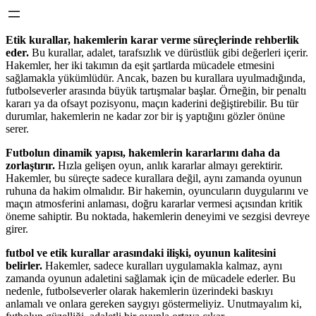
Etik kurallar, hakemlerin karar verme süreçlerinde rehberlik
eder.
Bu kurallar, adalet, tarafsızlık ve dürüstlük gibi değerleri içerir.
Hakemler, her iki takımın da eşit şartlarda mücadele etmesini
sağlamakla yükümlüdür. Ancak, bazen bu kurallara uyulmadığında,
futbolseverler arasında büyük tartışmalar başlar. Örneğin, bir penaltı
kararı ya da ofsayt pozisyonu, maçın kaderini değiştirebilir. Bu tür
durumlar, hakemlerin ne kadar zor bir iş yaptığını gözler önüne
serer.
Futbolun dinamik yapısı, hakemlerin kararlarını daha da
zorlaştırır.
Hızla gelişen oyun, anlık kararlar almayı gerektirir.
Hakemler, bu süreçte sadece kurallara değil, aynı zamanda oyunun
ruhuna da hakim olmalıdır. Bir hakemin, oyuncuların duygularını ve
maçın atmosferini anlaması, doğru kararlar vermesi açısından kritik
öneme sahiptir. Bu noktada, hakemlerin deneyimi ve sezgisi devreye
girer.
futbol ve etik kurallar arasındaki ilişki, oyunun kalitesini
belirler.
Hakemler, sadece kuralları uygulamakla kalmaz, aynı
zamanda oyunun adaletini sağlamak için de mücadele ederler. Bu
nedenle, futbolseverler olarak hakemlerin üzerindeki baskıyı
anlamalı ve onlara gereken saygıyı göstermeliyiz. Unutmayalım ki,