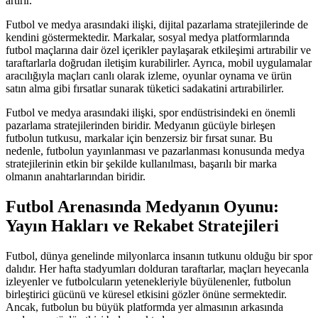
artırır.
Futbol ve medya arasındaki ilişki, dijital pazarlama stratejilerinde de
kendini göstermektedir. Markalar, sosyal medya platformlarında
futbol maçlarına dair özel içerikler paylaşarak etkileşimi artırabilir ve
taraftarlarla doğrudan iletişim kurabilirler. Ayrıca, mobil uygulamalar
aracılığıyla maçları canlı olarak izleme, oyunlar oynama ve ürün
satın alma gibi fırsatlar sunarak tüketici sadakatini artırabilirler.
Futbol ve medya arasındaki ilişki, spor endüstrisindeki en önemli
pazarlama stratejilerinden biridir. Medyanın gücüyle birleşen
futbolun tutkusu, markalar için benzersiz bir fırsat sunar. Bu
nedenle, futbolun yayınlanması ve pazarlanması konusunda medya
stratejilerinin etkin bir şekilde kullanılması, başarılı bir marka
olmanın anahtarlarından biridir.
Futbol Arenasında Medyanın Oyunu:
Yayın Hakları ve Rekabet Stratejileri
Futbol, dünya genelinde milyonlarca insanın tutkunu olduğu bir spor
dalıdır. Her hafta stadyumları dolduran taraftarlar, maçları heyecanla
izleyenler ve futbolcuların yetenekleriyle büyülenenler, futbolun
birleştirici gücünü ve küresel etkisini gözler önüne sermektedir.
Ancak, futbolun bu büyük platformda yer almasının arkasında