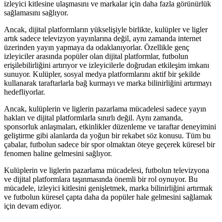
izleyici kitlesine ulaşmasını ve markalar için daha fazla görünürlük
sağlamasını sağlıyor.
Ancak, dijital platformların yükselişiyle birlikte, kulüpler ve ligler
artık sadece televizyon yayınlarına değil, aynı zamanda internet
üzerinden yayın yapmaya da odaklanıyorlar. Özellikle genç
izleyiciler arasında popüler olan dijital platformlar, futbolun
erişilebilirliğini artırıyor ve izleyicilerle doğrudan etkileşim imkanı
sunuyor. Kulüpler, sosyal medya platformlarını aktif bir şekilde
kullanarak taraftarlarla bağ kurmayı ve marka bilinirliğini artırmayı
hedefliyorlar.
Ancak, kulüplerin ve liglerin pazarlama mücadelesi sadece yayın
hakları ve dijital platformlarla sınırlı değil. Aynı zamanda,
sponsorluk anlaşmaları, etkinlikler düzenleme ve taraftar deneyimini
geliştirme gibi alanlarda da yoğun bir rekabet söz konusu. Tüm bu
çabalar, futbolun sadece bir spor olmaktan öteye geçerek küresel bir
fenomen haline gelmesini sağlıyor.
Kulüplerin ve liglerin pazarlama mücadelesi, futbolun televizyona
ve dijital platformlara taşınmasında önemli bir rol oynuyor. Bu
mücadele, izleyici kitlesini genişletmek, marka bilinirliğini artırmak
ve futbolun küresel çapta daha da popüler hale gelmesini sağlamak
için devam ediyor.