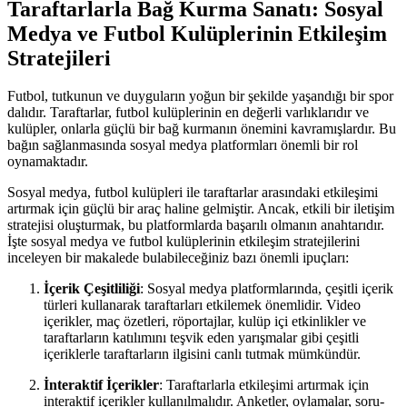
Taraftarlarla Bağ Kurma Sanatı: Sosyal
Medya ve Futbol Kulüplerinin Etkileşim
Stratejileri
Futbol, tutkunun ve duyguların yoğun bir şekilde yaşandığı bir spor
dalıdır. Taraftarlar, futbol kulüplerinin en değerli varlıklarıdır ve
kulüpler, onlarla güçlü bir bağ kurmanın önemini kavramışlardır. Bu
bağın sağlanmasında sosyal medya platformları önemli bir rol
oynamaktadır.
Sosyal medya, futbol kulüpleri ile taraftarlar arasındaki etkileşimi
artırmak için güçlü bir araç haline gelmiştir. Ancak, etkili bir iletişim
stratejisi oluşturmak, bu platformlarda başarılı olmanın anahtarıdır.
İşte sosyal medya ve futbol kulüplerinin etkileşim stratejilerini
inceleyen bir makalede bulabileceğiniz bazı önemli ipuçları:
İçerik Çeşitliliği
: Sosyal medya platformlarında, çeşitli içerik
türleri kullanarak taraftarları etkilemek önemlidir. Video
içerikler, maç özetleri, röportajlar, kulüp içi etkinlikler ve
taraftarların katılımını teşvik eden yarışmalar gibi çeşitli
içeriklerle taraftarların ilgisini canlı tutmak mümkündür.
İnteraktif İçerikler
: Taraftarlarla etkileşimi artırmak için
interaktif içerikler kullanılmalıdır. Anketler, oylamalar, soru-