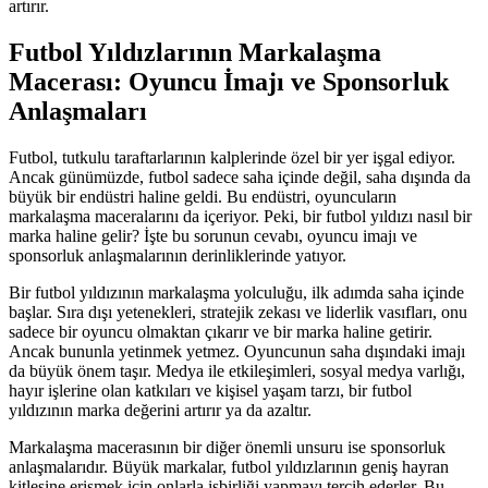
artırır.
Futbol Yıldızlarının Markalaşma
Macerası: Oyuncu İmajı ve Sponsorluk
Anlaşmaları
Futbol, tutkulu taraftarlarının kalplerinde özel bir yer işgal ediyor.
Ancak günümüzde, futbol sadece saha içinde değil, saha dışında da
büyük bir endüstri haline geldi. Bu endüstri, oyuncuların
markalaşma maceralarını da içeriyor. Peki, bir futbol yıldızı nasıl bir
marka haline gelir? İşte bu sorunun cevabı, oyuncu imajı ve
sponsorluk anlaşmalarının derinliklerinde yatıyor.
Bir futbol yıldızının markalaşma yolculuğu, ilk adımda saha içinde
başlar. Sıra dışı yetenekleri, stratejik zekası ve liderlik vasıfları, onu
sadece bir oyuncu olmaktan çıkarır ve bir marka haline getirir.
Ancak bununla yetinmek yetmez. Oyuncunun saha dışındaki imajı
da büyük önem taşır. Medya ile etkileşimleri, sosyal medya varlığı,
hayır işlerine olan katkıları ve kişisel yaşam tarzı, bir futbol
yıldızının marka değerini artırır ya da azaltır.
Markalaşma macerasının bir diğer önemli unsuru ise sponsorluk
anlaşmalarıdır. Büyük markalar, futbol yıldızlarının geniş hayran
kitlesine erişmek için onlarla işbirliği yapmayı tercih ederler. Bu