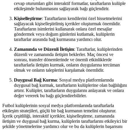
cevap oturumları gibi interaktif formatlar, taraftarların kulüple
etkileşimde bulunmasını sağlayarak bağı güçlendirir.
Kişiselleştirme
: Taraftarların kendilerini özel hissetmelerini
sağlayacak kişiselleştirilmiş içerikler oluşturmak önemlidir.
Taraftarların isimlerini kullanarak onlara özel mesajlar
göndermek veya doğum günlerini kutlamak, kulüplerin
taraftarlar arasında bağ kurmasına yardımcı olur.
Zamanında ve Düzenli İletişim
: Taraftarlar, kulüplerinden
düzenli ve zamanında iletişim beklerler. Maç öncesi ve
sonrası, transfer dönemlerinde ve önemli etkinliklerde
taraftarlarla iletişim kurmak, onların duygularına tercüman
olmak ve onların taleplerini karşılamak önemlidir.
Duygusal Bağ Kurma
: Sosyal medya platformlarında
duygusal bağ kurmak, taraftarların kulüplerine olan bağlılığını
artırır. Kulüpler, taraftarların duygularını anlayarak ve onlara
değer vererek bu bağı güçlendirebilirler.
Futbol kulüplerinin sosyal medya platformlarında taraftarlarla
etkileşim stratejileri, güçlü bir bağ kurmanın temelini oluşturur.
İçerik çeşitliliği, interaktif içerikler, kişiselleştirme, zamanında
iletişim ve duygusal bağ kurma, kulüplerin taraftarlarını etkileyici bir
şekilde yönetmelerine yardımcı olur ve bu da kulüplerin başarısını