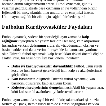
hormonlarının salgılanmasını artırır. Futbol oynamak, günlük
yaşamın getirdiği stresle başa çıkmanın en iyi yollarından biridir.
Eğlenceli bir maç, sıkıntılarınızı unutturur ve enerjinizi tazeler.
Unutmayın, sağlıklı bir zihin için sağlıklı bir beden şart!
Futbolun Kardiyovasküler Faydaları
Futbol oynamak, sadece bir spor değil, aynı zamanda
kalp
sağlığımızı
iyileştiren bir yaşam tarzıdır. Her maç, kalp atışlarımızı
hızlandırır ve
kan dolaşımını
artırarak, vücudumuzun oksijen ve
besin maddelerini daha verimli bir şekilde kullanmasına yardımcı
olur. Düzenli futbol oynamak, kalp hastalıkları riskini önemli ölçüde
azaltır. Peki, bu nasıl olur? İşte bazı önemli noktalar:
Daha iyi kardiyovasküler dayanıklılık:
Futbol, uzun süreli
koşu ve hızlı hareket gerektirdiği için, kalp ve akciğerlerimizi
güçlendirir.
Kan basıncının düşmesi:
Düzenli futbol oynamak, kan
basıncını düşürerek, kalp sağlığını korur.
Kolesterol seviyelerinin dengelenmesi:
Aktif bir yaşam tarzı,
kötü kolesterolü azaltırken, iyi kolesterolü artırır.
Futbol, aynı zamanda sosyal bir etkinliktir; takım arkadaşlarınızla
birlikte çalışmak, hem fiziksel hem de zihinsel sağlığınıza katkıda