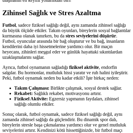
ulaşmanın en keyifli yollarından biri!
Zihinsel Sağlık ve Stres Azaltma
Futbol
, sadece fiziksel sağlığı değil, aynı zamanda zihinsel sağlığı
da büyük ölçüde etkiler. Takım oyunları, bireylerin sosyal bağlantılar
kurmasına olanak tanırken, bu da
stres seviyelerini düşürür
.
Futbol, oyuncular arasında bir bağ oluşturur ve bu bağ, insanların
kendilerini daha iyi hissetmelerine yardımcı olur. Bir maçın
heyecanı, zihinleri meşgul eder ve günlük hayattaki sıkıntılardan
uzaklaşmalarını sağlar.
Ayrıca, futbol oynamanın sağladığı
fiziksel aktivite
, endorfin
salgılar. Bu hormonlar, mutluluk hissi yaratır ve ruh halini iyileştirir.
Peki, futbol oynamak neden bu kadar etkili? İşte birkaç neden:
Takım Çalışması:
Birlikte çalışmak, sosyal destek sağlar.
Rekabet:
Sağlıklı rekabet, motivasyonu artırır.
Fiziksel Aktivite:
Egzersiz yapmanın faydaları, zihinsel
sağlığı olumlu etkiler.
Sonuç olarak, futbol oynamak, sadece fiziksel sağlığı değil, aynı
zamanda zihinsel sağlığı da güçlendirir. Bu dinamik spor dalı,
bireylerin stresle başa çıkmalarına yardımcı olur ve genel mutluluk
seviyelerini artırır. Kendinizi kötü hissettiğinizde, bir futbol maçı