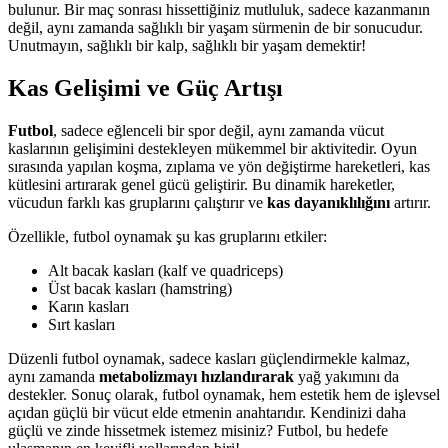
bulunur. Bir maç sonrası hissettiğiniz mutluluk, sadece kazanmanın
değil, aynı zamanda sağlıklı bir yaşam sürmenin de bir sonucudur.
Unutmayın, sağlıklı bir kalp, sağlıklı bir yaşam demektir!
Kas Gelişimi ve Güç Artışı
Futbol
, sadece eğlenceli bir spor değil, aynı zamanda vücut
kaslarının gelişimini destekleyen mükemmel bir aktivitedir. Oyun
sırasında yapılan koşma, zıplama ve yön değiştirme hareketleri, kas
kütlesini artırarak genel gücü geliştirir. Bu dinamik hareketler,
vücudun farklı kas gruplarını çalıştırır ve
kas dayanıklılığını
artırır.
Özellikle, futbol oynamak şu kas gruplarını etkiler:
Alt bacak kasları (kalf ve quadriceps)
Üst bacak kasları (hamstring)
Karın kasları
Sırt kasları
Düzenli futbol oynamak, sadece kasları güçlendirmekle kalmaz,
aynı zamanda
metabolizmayı hızlandırarak
yağ yakımını da
destekler. Sonuç olarak, futbol oynamak, hem estetik hem de işlevsel
açıdan güçlü bir vücut elde etmenin anahtarıdır. Kendinizi daha
güçlü ve zinde hissetmek istemez misiniz? Futbol, bu hedefe