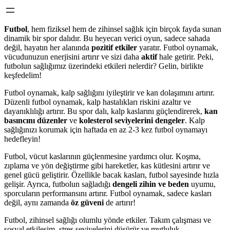
Futbol
, hem fiziksel hem de zihinsel sağlık için birçok fayda sunan
dinamik bir spor dalıdır. Bu heyecan verici oyun, sadece sahada
değil, hayatın her alanında
pozitif etkiler
yaratır. Futbol oynamak,
vücudunuzun enerjisini artırır ve sizi daha
aktif
hale getirir. Peki,
futbolun sağlığımız üzerindeki etkileri nelerdir? Gelin, birlikte
keşfedelim!
Futbol oynamak, kalp sağlığını iyileştirir ve kan dolaşımını artırır.
Düzenli futbol oynamak, kalp hastalıkları riskini azaltır ve
dayanıklılığı artırır. Bu spor dalı, kalp kaslarını güçlendirerek,
kan
basıncını düzenler
ve
kolesterol seviyelerini dengeler
. Kalp
sağlığınızı korumak için haftada en az 2-3 kez futbol oynamayı
hedefleyin!
Futbol, vücut kaslarının güçlenmesine yardımcı olur. Koşma,
zıplama ve yön değiştirme gibi hareketler, kas kütlesini artırır ve
genel gücü geliştirir. Özellikle bacak kasları, futbol sayesinde hızla
gelişir. Ayrıca, futbolun sağladığı
dengeli zihin ve beden
uyumu,
sporcuların performansını artırır. Futbol oynamak, sadece kasları
değil, aynı zamanda
öz güveni
de artırır!
Futbol, zihinsel sağlığı olumlu yönde etkiler. Takım çalışması ve
sosyal etkileşim, stres seviyelerini düşürür ve mutluluk