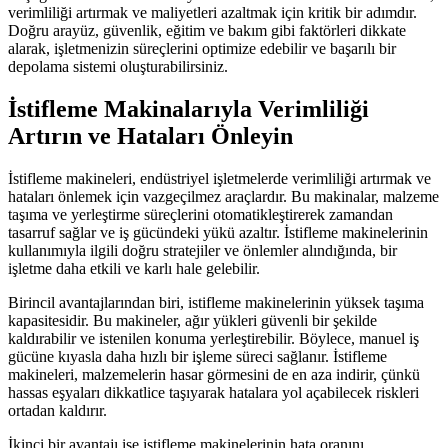
verimliliği artırmak ve maliyetleri azaltmak için kritik bir adımdır.
Doğru arayüz, güvenlik, eğitim ve bakım gibi faktörleri dikkate
alarak, işletmenizin süreçlerini optimize edebilir ve başarılı bir
depolama sistemi oluşturabilirsiniz.
İstifleme Makinalarıyla Verimliliği
Artırın ve Hataları Önleyin
İstifleme makineleri, endüstriyel işletmelerde verimliliği artırmak ve
hataları önlemek için vazgeçilmez araçlardır. Bu makinalar, malzeme
taşıma ve yerleştirme süreçlerini otomatikleştirerek zamandan
tasarruf sağlar ve iş gücündeki yükü azaltır. İstifleme makinelerinin
kullanımıyla ilgili doğru stratejiler ve önlemler alındığında, bir
işletme daha etkili ve karlı hale gelebilir.
Birincil avantajlarından biri, istifleme makinelerinin yüksek taşıma
kapasitesidir. Bu makineler, ağır yükleri güvenli bir şekilde
kaldırabilir ve istenilen konuma yerleştirebilir. Böylece, manuel iş
gücüne kıyasla daha hızlı bir işleme süreci sağlanır. İstifleme
makineleri, malzemelerin hasar görmesini de en aza indirir, çünkü
hassas eşyaları dikkatlice taşıyarak hatalara yol açabilecek riskleri
ortadan kaldırır.
İkinci bir avantajı ise istifleme makinelerinin hata oranını