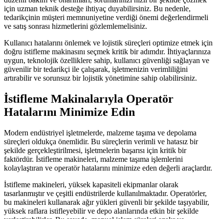
için uzman teknik desteğe ihtiyaç duyabilirsiniz. Bu nedenle,
tedarikçinin müşteri memnuniyetine verdiği önemi değerlendirmeli
ve satış sonrası hizmetlerini gözlemlemelisiniz.
Kullanıcı hatalarını önlemek ve lojistik süreçleri optimize etmek için
doğru istifleme makinasını seçmek kritik bir adımdır. İhtiyaçlarınıza
uygun, teknolojik özelliklere sahip, kullanıcı güvenliği sağlayan ve
güvenilir bir tedarikçi ile çalışarak, işletmenizin verimliliğini
artırabilir ve sorunsuz bir lojistik yönetimine sahip olabilirsiniz.
İstifleme Makinalarıyla Operatör
Hatalarını Minimize Edin
Modern endüstriyel işletmelerde, malzeme taşıma ve depolama
süreçleri oldukça önemlidir. Bu süreçlerin verimli ve hatasız bir
şekilde gerçekleştirilmesi, işletmelerin başarısı için kritik bir
faktördür. İstifleme makineleri, malzeme taşıma işlemlerini
kolaylaştıran ve operatör hatalarını minimize eden değerli araçlardır.
İstifleme makineleri, yüksek kapasiteli ekipmanlar olarak
tasarlanmıştır ve çeşitli endüstrilerde kullanılmaktadır. Operatörler,
bu makineleri kullanarak ağır yükleri güvenli bir şekilde taşıyabilir,
yüksek raflara istifleyebilir ve depo alanlarında etkin bir şekilde