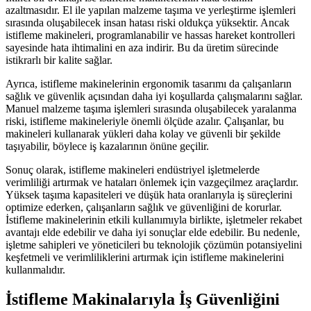
azaltmasıdır. El ile yapılan malzeme taşıma ve yerleştirme işlemleri
sırasında oluşabilecek insan hatası riski oldukça yüksektir. Ancak
istifleme makineleri, programlanabilir ve hassas hareket kontrolleri
sayesinde hata ihtimalini en aza indirir. Bu da üretim sürecinde
istikrarlı bir kalite sağlar.
Ayrıca, istifleme makinelerinin ergonomik tasarımı da çalışanların
sağlık ve güvenlik açısından daha iyi koşullarda çalışmalarını sağlar.
Manuel malzeme taşıma işlemleri sırasında oluşabilecek yaralanma
riski, istifleme makineleriyle önemli ölçüde azalır. Çalışanlar, bu
makineleri kullanarak yükleri daha kolay ve güvenli bir şekilde
taşıyabilir, böylece iş kazalarının önüne geçilir.
Sonuç olarak, istifleme makineleri endüstriyel işletmelerde
verimliliği artırmak ve hataları önlemek için vazgeçilmez araçlardır.
Yüksek taşıma kapasiteleri ve düşük hata oranlarıyla iş süreçlerini
optimize ederken, çalışanların sağlık ve güvenliğini de korurlar.
İstifleme makinelerinin etkili kullanımıyla birlikte, işletmeler rekabet
avantajı elde edebilir ve daha iyi sonuçlar elde edebilir. Bu nedenle,
işletme sahipleri ve yöneticileri bu teknolojik çözümün potansiyelini
keşfetmeli ve verimliliklerini artırmak için istifleme makinelerini
kullanmalıdır.
İstifleme Makinalarıyla İş Güvenliğini