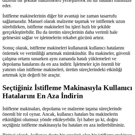
düzenli bir şekilde malzemeleri yerleştirerek bu tür hataları minimize
eder.
İstifleme makinelerinin diğer bir avantajı ise zaman tasarrufu
sağlamasıdır. Manuel olarak malzeme taşımak ve istiflemek uzun
sürebilirken, istifleme makineleri bu işleri hızlı bir şekilde
gerçekleştirebilir. Bu da üretim süreçlerinin daha verimli hale
gelmesini sağlar ve işletmelerin rekabet gücünü artırır.
Sonuç olarak, istifleme makineleri kullanarak kullanıcı hatalarını
önlemek ve verimliliği artırmak mümkündür. Bu makineler, güvenli
çalışma ortamı sunarken aynı zamanda hatalı yüklemeleri ve
depolama hatalarını da en aza indirir. İşletmeler için önemli bir
yatırım olan istifleme makineleri, üretim süreçlerindeki etkinliği
artırmak için değerli bir araçtır.
Seçtiğiniz İstifleme Makinasıyla Kullanıcı
Hatalarını En Aza İndirin
İstifleme makinaları, depolama ve malzeme taşıma süreçlerinde
önemli bir rol oynar. Ancak, kullanıcı hataları bu makinelerin
etkinliğini olumsuz yönde etkileyebilir. İyi haber şu ki, doğru
seçtiğiniz istifleme makinasıyla bu hataları en aza indirebilirsiniz.