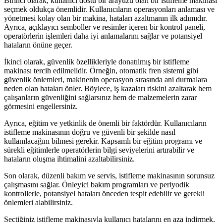
Birinci olarak, kullanıcı dostu bir arayüzü olan bir istifleme makinası
seçmek oldukça önemlidir. Kullanıcıların operasyonları anlaması ve
yönetmesi kolay olan bir makina, hataları azaltmanın ilk adımıdır.
Ayrıca, açıklayıcı semboller ve resimler içeren bir kontrol paneli,
operatörlerin işlemleri daha iyi anlamalarını sağlar ve potansiyel
hataların önüne geçer.
İkinci olarak, güvenlik özellikleriyle donatılmış bir istifleme
makinası tercih edilmelidir. Örneğin, otomatik fren sistemi gibi
güvenlik önlemleri, makinenin operasyon sırasında ani durmalara
neden olan hataları önler. Böylece, iş kazaları riskini azaltarak hem
çalışanların güvenliğini sağlarsınız hem de malzemelerin zarar
görmesini engellersiniz.
Ayrıca, eğitim ve yetkinlik de önemli bir faktördür. Kullanıcıların
istifleme makinasının doğru ve güvenli bir şekilde nasıl
kullanılacağını bilmesi gerekir. Kapsamlı bir eğitim programı ve
sürekli eğitimlerle operatörlerin bilgi seviyelerini artırabilir ve
hataların oluşma ihtimalini azaltabilirsiniz.
Son olarak, düzenli bakım ve servis, istifleme makinasının sorunsuz
çalışmasını sağlar. Önleyici bakım programları ve periyodik
kontrollerle, potansiyel hataları önceden tespit edebilir ve gerekli
önlemleri alabilirsiniz.
Seçtiğiniz istifleme makinasıyla kullanıcı hatalarını en aza indirmek,