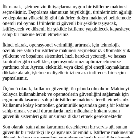
İlk olarak, işletmenizin ihtiyaçlarına uygun bir istifleme makinesi
seçmelisiniz. Depolama alanınızın büyüklüğü, ürünlerinizin ağırlığı
ve depolama yüksekliği gibi faktörler, doğru makineyi belirlemede
önemli rol oynar. Ürünlerinizi güvenli bir şekilde taşıyacak,
istifleyecek ve düzenli bir şekilde istifleme yapabilecek kapasiteye
sahip bir makine tercih etmelisiniz.
İkinci olarak, operasyonel verimliliği artırmak için teknolojik
özelliklere sahip bir istifleme makinesi seçmelisiniz. Otomatik yük
yükleme ve boşaltma sistemleri, hızlı hareket yeteneği ve hassas
kontroller gibi özellikler, operasyonlarınızı optimize etmenize
yardımcı olur. Ayrıca, elektrikli veya dizel gibi enerji kaynaklarını
dikkate alarak, işletme maliyetlerinizi en aza indirecek bir seçim
yapmalısınız.
Üçüncü olarak, kullanıcı güvenliği ön planda olmalıdır. Makineyi
kolayca kullanabilmek ve operatörlerin güvenliğini sağlamak için
ergonomik tasarıma sahip bir istifleme makinesi tercih etmelisiniz.
Kullanımı kolay kontroller, görünürlük açısından geniş bir kabine
sahip olmak ve acil durumlarda hızlı müdahale imkanı sunan
güvenlik sistemleri gibi unsurlara dikkat etmek gerekmektedir.
Son olarak, satın alma kararınızı destekleyen bir servis ağı sunan
güvenilir bir tedarikçi ile çalışmanız önemlidir. İstifleme makinesinin
düzenli bakım ve onarımları, sorunlarınızı hızlı bir şekilde çözmek