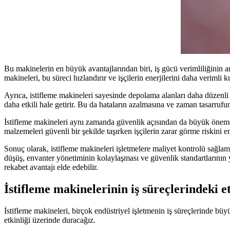
Bu makinelerin en büyük avantajlarından biri, iş gücü verimliliğinin ar
makineleri, bu süreci hızlandırır ve işçilerin enerjilerini daha verimli
Ayrıca, istifleme makineleri sayesinde depolama alanları daha düzenli ha
daha etkili hale getirir. Bu da hataların azalmasına ve zaman tasarrufun
İstifleme makineleri aynı zamanda güvenlik açısından da büyük öneme sa
malzemeleri güvenli bir şekilde taşırken işçilerin zarar görme riskini 
Sonuç olarak, istifleme makineleri işletmelere maliyet kontrolü sağla
düşüş, envanter yönetiminin kolaylaşması ve güvenlik standartlarının yü
rekabet avantajı elde edebilir.
İstifleme makinelerinin iş süreçlerindeki et
İstifleme makineleri, birçok endüstriyel işletmenin iş süreçlerinde büy
etkinliği üzerinde duracağız.