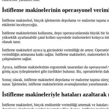
İstifleme makinelerinin operasyonel verimli
İstifleme makineleri, birçok işletmenin depolama ve malzeme taşıma sü
etkilerini inceleyeceğiz.
İstifleme makinelerinin kullanımı, depo operasyonlarında büyük bir fark
yükseklik ayarlanabilir çatal kolları sayesinde malzemeleri kolayca ist
olanak tanır.
İstifleme makineleri ayrıca iş gücündeki verimliliği de artırır. Operat
verimliliğin artmasına katkı sağlar. İstifleme makineleri, malzemeleri h
çalışmalarını sağlar.
Ayrıca, istifleme makinelerinin ergonomik tasarımları da operasyonel ve
görüş açısı iyileştirmeleri gibi özellikler bulunur. Bu, operatörlerin d
Sonuç olarak, istifleme makineleri depolama ve malzeme taşıma süreçle
sunar. İşletmeler, istifleme makinelerinin avantajlarından yararlanarak 
İstifleme makineleriyle hataları azaltarak
İstifleme makineleri, birçok endüstride verimliliği artırmak ve hatala