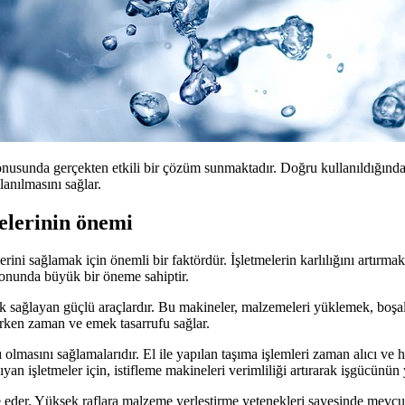
nusunda gerçekten etkili bir çözüm sunmaktadır. Doğru kullanıldığında, b
lanılmasını sağlar.
elerinin önemi
ini sağlamak için önemli bir faktördür. İşletmelerin karlılığını artırmak
syonunda büyük bir öneme sahiptir.
 sağlayan güçlü araçlardır. Bu makineler, malzemeleri yüklemek, boşaltma
rırken zaman ve emek tasarrufu sağlar.
olmasını sağlamalarıdır. El ile yapılan taşıma işlemleri zaman alıcı ve ha
n işletmeler için, istifleme makineleri verimliliği artırarak işgücünün
 eder. Yüksek raflara malzeme yerleştirme yetenekleri sayesinde mevcut a