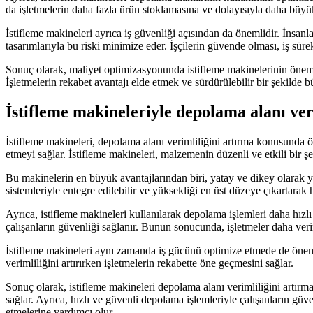
da işletmelerin daha fazla ürün stoklamasına ve dolayısıyla daha büyük
İstifleme makineleri ayrıca iş güvenliği açısından da önemlidir. İnsan
tasarımlarıyla bu riski minimize eder. İşçilerin güvende olması, iş süre
Sonuç olarak, maliyet optimizasyonunda istifleme makinelerinin önemi 
İşletmelerin rekabet avantajı elde etmek ve sürdürülebilir bir şekilde b
İstifleme makineleriyle depolama alanı ver
İstifleme makineleri, depolama alanı verimliliğini artırma konusunda ö
etmeyi sağlar. İstifleme makineleri, malzemenin düzenli ve etkili bir 
Bu makinelerin en büyük avantajlarından biri, yatay ve dikey olarak y
sistemleriyle entegre edilebilir ve yüksekliği en üst düzeye çıkartarak
Ayrıca, istifleme makineleri kullanılarak depolama işlemleri daha hızlı
çalışanların güvenliği sağlanır. Bunun sonucunda, işletmeler daha veri
İstifleme makineleri aynı zamanda iş gücünü optimize etmede de önemli 
verimliliğini artırırken işletmelerin rekabette öne geçmesini sağlar.
Sonuç olarak, istifleme makineleri depolama alanı verimliliğini artır
sağlar. Ayrıca, hızlı ve güvenli depolama işlemleriyle çalışanların güve
etmelerine yardımcı olur.