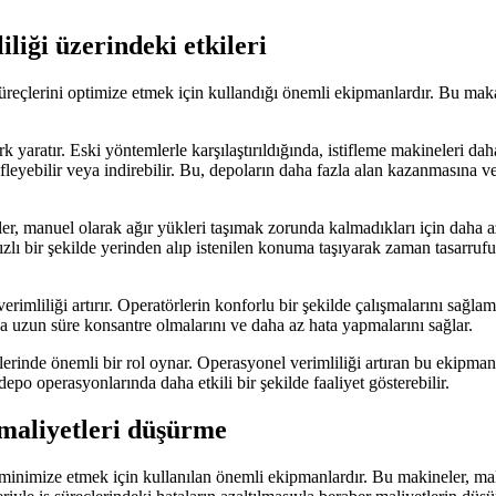
liği üzerindeki etkileri
reçlerini optimize etmek için kullandığı önemli ekipmanlardır. Bu maka
 yaratır. Eski yöntemlerle karşılaştırıldığında, istifleme makineleri dah
ifleyebilir veya indirebilir. Bu, depoların daha fazla alan kazanmasına v
örler, manuel olarak ağır yükleri taşımak zorunda kalmadıkları için daha 
ızlı bir şekilde yerinden alıp istenilen konuma taşıyarak zaman tasarrufu 
rimliliği artırır. Operatörlerin konforlu bir şekilde çalışmalarını sağlam
aha uzun süre konsantre olmalarını ve daha az hata yapmalarını sağlar.
rinde önemli bir rol oynar. Operasyonel verimliliği artıran bu ekipmanl
depo operasyonlarında daha etkili bir şekilde faaliyet gösterebilir.
 maliyetleri düşürme
rı minimize etmek için kullanılan önemli ekipmanlardır. Bu makineler, ma