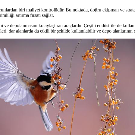
orunlardan biri maliyet kontrolüdür. Bu noktada, doğru ekipman ve strate
liliği artırma fırsatı sağlar.
ve depolanmasını kolaylaştıran araçlardır. Çeşitli endüstrilerde kullanı
eri, dar alanlarda da etkili bir şekilde kullanılabilir ve depo alanlarının