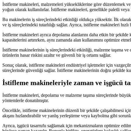
İstifleme makineleri, malzemeleri yüksekliklerine göre düzenlemek ve d
yoğun olarak kullanılırlar. İstifleme makineleri, genellikle paletli veya
Bu makinelerin iş süreçlerindeki etkinliği oldukça yüksektir. İlk olarak
ve iş süreçlerindeki tutarlılığı sağlar. Ayrıca, istifleme makineleri hızl
İstifleme makineleri ayrıca depolama alanlarını daha etkin bir şekild
kapasitelerini artırırken, aynı zamanda alan kullanımını optimize etmele
İstifleme makinelerinin iş süreçlerindeki etkinliği, malzeme taşıma ve dü
ürünlerin hasar riskini azaltır ve güvenli bir iş ortamı sağlar.
Sonuç olarak, istifleme makineleri endüstriyel işletmeler için vazgeçilm
süreçlerinde güvenliği sağlar. İstifleme makinelerinin doğru şekilde ku
İstifleme makineleriyle zaman ve işgücü t
İstifleme makineleri, depolama ve malzeme taşıma süreçlerinde büyük ö
yöntemlerle donatılmıştır.
Öncelikle, istifleme makinelerinin düzenli bir şekilde çalışabilmesi iç
akışını hızlandırabilir ve yanlış yerleştirme veya kaybolma gibi sorunlar
Ayrıca, işgücü tasarrufu sağlamak için mekanizmaların optimize edilmes
böylece zaman kazanılır. Bununla birlikte, operatörlere kolaylık sağla