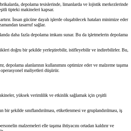
rikalarda, depolama tesislerinde, limanlarda ve lojistik merkezlerinde
şitli tipteki makineleri kapsar.
artırır. İnsan gücüne dayalı işlerde oluşabilecek hataları minimize eder
e zamandan tasarruf sağlar.
y alanda daha fazla depolama imkanı sunar. Bu da işletmelerin depolama
i doğru bir şekilde yerleştirebilir, istifleyebilir ve indirebilirler. Bu,
artırır, depolama alanlarının kullanımını optimize eder ve malzeme taşıma
 operasyonel maliyetleri düşürür.
neler, yüksek verimlilik ve etkinlik sağlamak için çeşitli
 bir şekilde sınıflandırılması, etiketlenmesi ve gruplandırılması, iş
rsonelin malzemeleri elle taşıma ihtiyacını ortadan kaldırır ve
ir.