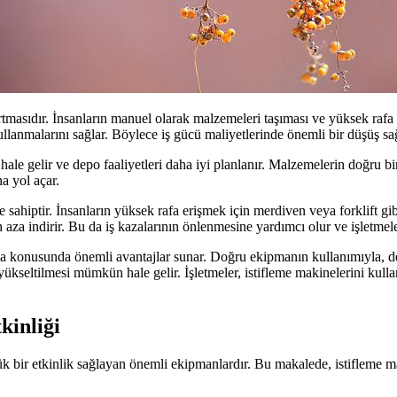
tmasıdır. İnsanların manuel olarak malzemeleri taşıması ve yüksek rafa y
 kullanmalarını sağlar. Böylece iş gücü maliyetlerinde önemli bir düşüş sağ
le gelir ve depo faaliyetleri daha iyi planlanır. Malzemelerin doğru bir 
a yol açar.
hiptir. İnsanların yüksek rafa erişmek için merdiven veya forklift gibi a
en aza indirir. Bu da iş kazalarının önlenmesine yardımcı olur ve işletme
ma konusunda önemli avantajlar sunar. Doğru ekipmanın kullanımıyla, de
kseltilmesi mümkün hale gelir. İşletmeler, istifleme makinelerini kullana
kinliği
ük bir etkinlik sağlayan önemli ekipmanlardır. Bu makalede, istifleme maki