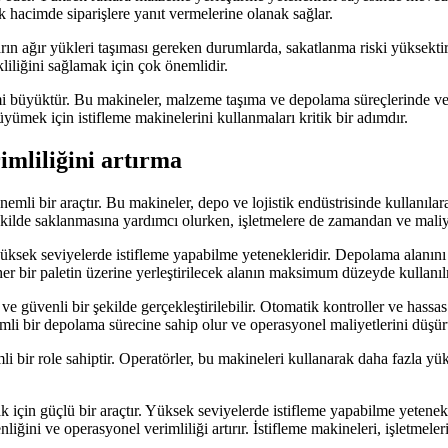
 hacimde siparişlere yanıt vermelerine olanak sağlar.
ların ağır yükleri taşıması gereken durumlarda, sakatlanma riski yüksekt
kliliğini sağlamak için çok önemlidir.
büyüktür. Bu makineler, malzeme taşıma ve depolama süreçlerinde verimli
üyümek için istifleme makinelerini kullanmaları kritik bir adımdır.
imliliğini artırma
nemli bir araçtır. Bu makineler, depo ve lojistik endüstrisinde kullanıla
şekilde saklanmasına yardımcı olurken, işletmelere de zamandan ve maliye
üksek seviyelerde istifleme yapabilme yetenekleridir. Depolama alanını 
 her bir paletin üzerine yerleştirilecek alanın maksimum düzeyde kullanıl
 ve güvenli bir şekilde gerçekleştirilebilir. Otomatik kontroller ve hass
mli bir depolama sürecine sahip olur ve operasyonel maliyetlerini düşürü
bir role sahiptir. Operatörler, bu makineleri kullanarak daha fazla yükü
mak için güçlü bir araçtır. Yüksek seviyelerde istifleme yapabilme yet
nliğini ve operasyonel verimliliği artırır. İstifleme makineleri, işletmel