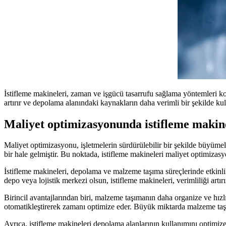
İstifleme makineleri, zaman ve işgücü tasarrufu sağlama yöntemleri ko
artırır ve depolama alanındaki kaynakların daha verimli bir şekilde kul
Maliyet optimizasyonunda istifleme makin
Maliyet optimizasyonu, işletmelerin sürdürülebilir bir şekilde büyümeler
bir hale gelmiştir. Bu noktada, istifleme makineleri maliyet optimiza
İstifleme makineleri, depolama ve malzeme taşıma süreçlerinde etkinlik
depo veya lojistik merkezi olsun, istifleme makineleri, verimliliği artı
Birincil avantajlarından biri, malzeme taşımanın daha organize ve hızlı 
otomatikleştirerek zamanı optimize eder. Büyük miktarda malzeme taşıya
Ayrıca, istifleme makineleri depolama alanlarının kullanımını optimize