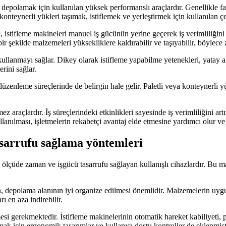
epolamak için kullanılan yüksek performanslı araçlardır. Genellikle fab
 konteynerli yükleri taşımak, istiflemek ve yerleştirmek için kullanılan çe
, istifleme makineleri manuel iş gücünün yerine geçerek iş verimliliğini 
ı bir şekilde malzemeleri yüksekliklere kaldırabilir ve taşıyabilir, böylec
e kullanmayı sağlar. Dikey olarak istifleme yapabilme yetenekleri, yata
rini sağlar.
zenleme süreçlerinde de belirgin hale gelir. Paletli veya konteynerli yükler
ez araçlardır. İş süreçlerindeki etkinlikleri sayesinde iş verimliliğini 
llanılması, işletmelerin rekabetçi avantaj elde etmesine yardımcı olur ve
asarrufu sağlama yöntemleri
lçüde zaman ve işgücü tasarrufu sağlayan kullanışlı cihazlardır. Bu maki
in, depolama alanının iyi organize edilmesi önemlidir. Malzemelerin uygun
ı en aza indirebilir.
i gerekmektedir. İstifleme makinelerinin otomatik hareket kabiliyeti, pe
mak için ergonomik tasarımlar ve kullanıcı dostu kontroller de eklenmişt