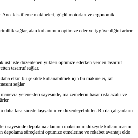
ir. Ancak istifleme makineleri, güçlü motorları ve ergonomik
lik sağlar, alan kullanımını optimize eder ve iş güvenliğini artırır.
rak üst üste düzenlenen yükleri optimize ederken yerden tasarruf
tten tasarruf sağlar.
daha etkin bir şekilde kullanabilmek için bu makineler, raf
masını sağlar.
as manevra yetenekleri sayesinde, malzemelerin hasar riski azalır ve
rler.
 daha kısa sürede taşıyabilir ve düzenleyebilirler. Bu da çalışanların
enekleri sayesinde depolama alanının maksimum düzeyde kullanılmasını
erin depolama süreçlerini optimize etmelerine ve rekabet avantajı elde