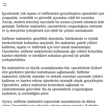
İşyerlerinde yük taşıma ve istiflemeleri gerçekleştiren operatörler için
yorgunluk, verimlilik ve güvenlik açısından ciddi bir sorundur.
Ancak, modern teknoloji sayesinde bu sorunu çözmek mümkün hale
gelmiştir. İstifleme makineleri, operatörlerin yorgunluğunu önlemek
ve iş süreçlerini iyileştirmek için etkili bir çözüm sunmaktadır.
İstifleme makineleri, genellikle depolarda, fabrikalarda ve lojistik
merkezlerinde kullanılan araçlardır. Bu makineler, paletli yükleri
kaldırma, taşıma ve istiflemek için özel olarak tasarlanmıştır.
Operatörler, istifleme makinelerini kullanarak ağır yükleri kolaylıkla
hareket ettirebilir ve istedikleri noktalara güvenli bir şekilde
yerleştirebilirler.
Bu makinelerin en büyük avantajlarından biri, operatörlerin fiziksel
efor gerektiren işlerden kurtulmasını sağlamasıdır. İstifleme
makineleri, hidrolik sistemler ve elektrik motorları sayesinde yükleri
kaldırma ve hareket ettirme işlemlerini otomatik olarak gerçekleştirir.
Operatörler, sadece makinenin kontrolünü sağlamak ve
yönlendirmekle görevlidir. Bu da operatörlerin yorgunluğunu
azaltırken, iş verimliliğini artırır.
Ayrıca, istifleme makineleri ergonomik tasarımlarıyla da dikkat
çeker. Operatörler için rahat bir çalışma ortamı sunarlar. Kabinler