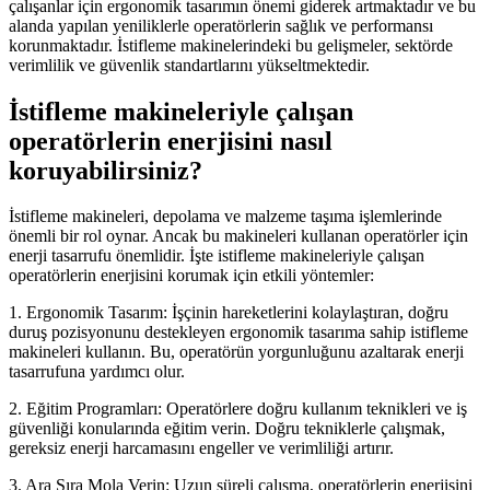
çalışanlar için ergonomik tasarımın önemi giderek artmaktadır ve bu
alanda yapılan yeniliklerle operatörlerin sağlık ve performansı
korunmaktadır. İstifleme makinelerindeki bu gelişmeler, sektörde
verimlilik ve güvenlik standartlarını yükseltmektedir.
İstifleme makineleriyle çalışan
operatörlerin enerjisini nasıl
koruyabilirsiniz?
İstifleme makineleri, depolama ve malzeme taşıma işlemlerinde
önemli bir rol oynar. Ancak bu makineleri kullanan operatörler için
enerji tasarrufu önemlidir. İşte istifleme makineleriyle çalışan
operatörlerin enerjisini korumak için etkili yöntemler:
1. Ergonomik Tasarım: İşçinin hareketlerini kolaylaştıran, doğru
duruş pozisyonunu destekleyen ergonomik tasarıma sahip istifleme
makineleri kullanın. Bu, operatörün yorgunluğunu azaltarak enerji
tasarrufuna yardımcı olur.
2. Eğitim Programları: Operatörlere doğru kullanım teknikleri ve iş
güvenliği konularında eğitim verin. Doğru tekniklerle çalışmak,
gereksiz enerji harcamasını engeller ve verimliliği artırır.
3. Ara Sıra Mola Verin: Uzun süreli çalışma, operatörlerin enerjisini