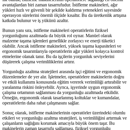
avantajlardan biri zaman tasarrufudur. İstifleme makineleri, ağır
yükleri hızlı ve güvenli bir şekilde kaldırma yetenekleri sayesinde
operasyon sürelerini önemli ölçüde kısaltır. Bu da üretkenlik artışına
katkıda bulunur ve iş yükünü azaltır.
Bunun yanı sıra, istifleme makineleri operatörlerin fiziksel
yorgunluğunu azaltmada da büyük rol oynar. Manüel olarak
malzeme taşıma işlemleri genellikle zorlayıcı ve enerji tüketici
olabilir. Ancak istifleme makineleri, yüksek taşıma kapasiteleri ve
ergonomik tasarımlarıyla operatörlerin ağır yükleri kolayca kontrol
etmelerine olanak tanır. Bu da işçilerin yorgunluk seviyelerini
düşürerek çalışma verimliliklerini artırır.
Yorgunluğu azaltma stratejileri arasında işçi eğitimi ve ergonomik
düzenlemeler de yer alır. İşletmeler, operatörlere makinelerin doğru
ve etkili kullanımı konusunda eğitim vererek verimliliği artırabilir ve
yaralanma riskini önleyebilir. Ayrıca, işyerinde uygun ergonomik
çalışma ortamının sağlanması da yorgunluğu azaltmada etkilidir.
Örneğin, ergonomik olarak tasarlanmış koltuklar ve kumandalar,
operatörlerin daha rahat çalışmasını sağlar.
Sonuç olarak, istifleme makinelerinin operatörler üzerindeki olumlu
etkileri ve yorgunluğu azaltma stratejileri, iş verimliliğini artırmak ve
çalışanların sağlığını korumak amacıyla büyük önem taşır. Bu
makinelerin zaman tasarrufu sağlaması, fiziksel yorgunluğu