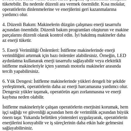
tüketebilir. Bu nedenle düzenli ara vermek önemlidir. Kısa molalar,
operatörlerin dinlenmelerine ve enerjilerini geri kazanmalarına
yardımcı olur.
4. Düzenli Bakım: Makinelerin düzgün çalışması enerji tasarrufu
açısından önemlidir. Düzenli bakım programları oluşturun ve makine
parçalarını düzenli olarak kontrol edin. İyi bakılmış makineler daha
az enerji tüketir.
5. Enerji Verimliliği Önlemleri: İstifleme makinelerinde enerji
verimliliğini artırmak için bazı önlemler alabilirsiniz. Örneğin, LED
aydınlatma kullanarak enerji tasarrufu sağlayabilir veya elektrikli
istifleme makineleriyle içten yanmalı motorlu makineler arasında
tercih yapabilirsiniz.
6. Yük Dengesi: İstifleme makinelerinde yükleri dengeli bir şekilde
yerleştirmek, operatörlerin daha az enerji harcamasına yardımcı olur.
Dengesiz yükler taşımak, operatörün aşırı zorlanmasına ve enerji
kaybına neden olabilir.
İstifleme makineleriyle çalışan operatörlerin enerjisini korumak, hem
işçi sağlığı ve güvenliği açısından hem de verimlilik açısından büyük
önem taşır. Yukarıda belirtilen yöntemleri uygulayarak, operatörlerin
enerjilerini koruyabilir ve iş süreçlerinin daha etkin hale gelmesini
sağlayabilirsiniz.