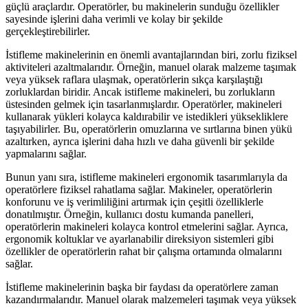
güçlü araçlardır. Operatörler, bu makinelerin sunduğu özellikler
sayesinde işlerini daha verimli ve kolay bir şekilde
gerçekleştirebilirler.
İstifleme makinelerinin en önemli avantajlarından biri, zorlu fiziksel
aktiviteleri azaltmalarıdır. Örneğin, manuel olarak malzeme taşımak
veya yüksek raflara ulaşmak, operatörlerin sıkça karşılaştığı
zorluklardan biridir. Ancak istifleme makineleri, bu zorlukların
üstesinden gelmek için tasarlanmışlardır. Operatörler, makineleri
kullanarak yükleri kolayca kaldırabilir ve istedikleri yüksekliklere
taşıyabilirler. Bu, operatörlerin omuzlarına ve sırtlarına binen yükü
azaltırken, ayrıca işlerini daha hızlı ve daha güvenli bir şekilde
yapmalarını sağlar.
Bunun yanı sıra, istifleme makineleri ergonomik tasarımlarıyla da
operatörlere fiziksel rahatlama sağlar. Makineler, operatörlerin
konforunu ve iş verimliliğini artırmak için çeşitli özelliklerle
donatılmıştır. Örneğin, kullanıcı dostu kumanda panelleri,
operatörlerin makineleri kolayca kontrol etmelerini sağlar. Ayrıca,
ergonomik koltuklar ve ayarlanabilir direksiyon sistemleri gibi
özellikler de operatörlerin rahat bir çalışma ortamında olmalarını
sağlar.
İstifleme makinelerinin başka bir faydası da operatörlere zaman
kazandırmalarıdır. Manuel olarak malzemeleri taşımak veya yüksek