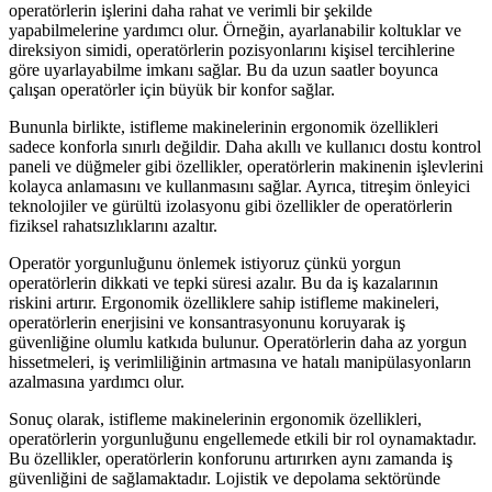
operatörlerin işlerini daha rahat ve verimli bir şekilde
yapabilmelerine yardımcı olur. Örneğin, ayarlanabilir koltuklar ve
direksiyon simidi, operatörlerin pozisyonlarını kişisel tercihlerine
göre uyarlayabilme imkanı sağlar. Bu da uzun saatler boyunca
çalışan operatörler için büyük bir konfor sağlar.
Bununla birlikte, istifleme makinelerinin ergonomik özellikleri
sadece konforla sınırlı değildir. Daha akıllı ve kullanıcı dostu kontrol
paneli ve düğmeler gibi özellikler, operatörlerin makinenin işlevlerini
kolayca anlamasını ve kullanmasını sağlar. Ayrıca, titreşim önleyici
teknolojiler ve gürültü izolasyonu gibi özellikler de operatörlerin
fiziksel rahatsızlıklarını azaltır.
Operatör yorgunluğunu önlemek istiyoruz çünkü yorgun
operatörlerin dikkati ve tepki süresi azalır. Bu da iş kazalarının
riskini artırır. Ergonomik özelliklere sahip istifleme makineleri,
operatörlerin enerjisini ve konsantrasyonunu koruyarak iş
güvenliğine olumlu katkıda bulunur. Operatörlerin daha az yorgun
hissetmeleri, iş verimliliğinin artmasına ve hatalı manipülasyonların
azalmasına yardımcı olur.
Sonuç olarak, istifleme makinelerinin ergonomik özellikleri,
operatörlerin yorgunluğunu engellemede etkili bir rol oynamaktadır.
Bu özellikler, operatörlerin konforunu artırırken aynı zamanda iş
güvenliğini de sağlamaktadır. Lojistik ve depolama sektöründe