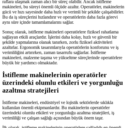
raflara ulaşmak zaman alıcı bir süreç olabilir. Ancak istifleme
makineleri, bu süreyi önemli ölçüde azaltır. Operatörler, makinelerin
gücü ve hızı sayesinde daha hızlı ve verimli bir şekilde çalışabilirler.
Bu da iş süreçlerini hızlandırır ve operatörlerin daha fazla görevi
aynı süre içinde tamamlamalarını sağlar.
Sonuç olarak, istifleme makineleri operatörlere fiziksel rahatlama
sağlayan etkili araçlardır. İşlerini daha kolay, hızlı ve güvenli bir
şekilde yapmalarına olanak tanırken, zorlu fiziksel aktiviteleri
azaltırlar. Ergonomik tasarımlarıyla operatörlerin konforunu ve iş
verimliliğini artırırken, zaman tasarrufu sağlarlar. İstifleme
makineleri, malzeme taşıma ve yükseltme süreçlerinde operatörlere
büyük bir yardımcı olmaktadır.
İstifleme makinelerinin operatörler
üzerindeki olumlu etkileri ve yorgunluğu
azaltma stratejileri
İstifleme makineleri, endüstriyel ve lojistik sektörlerde sıklıkla
kullanılan önemli ekipmanlardır. Bu makinelerin operatörler
üzerindeki olumlu etkileri ve yorgunluğu azaltma stratejileri, iş
verimliliği ve çalışan sağlığı açısından büyük önem taşır.
İlk olarak, istifleme makinelerinin operatörlere sağladığı en önemli