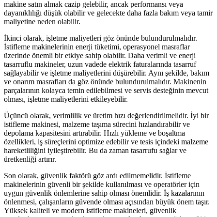
makine satın almak cazip gelebilir, ancak performansı veya
dayanıklılığı düşük olabilir ve gelecekte daha fazla bakım veya tamir
maliyetine neden olabilir.
İkinci olarak, işletme maliyetleri göz önünde bulundurulmalıdır.
İstifleme makinelerinin enerji tüketimi, operasyonel masraflar
üzerinde önemli bir etkiye sahip olabilir. Daha verimli ve enerji
tasarruflu makineler, uzun vadede elektrik faturalarında tasarruf
sağlayabilir ve işletme maliyetlerini düşürebilir. Aynı şekilde, bakım
ve onarım masrafları da göz önünde bulundurulmalıdır. Makinenin
parçalarının kolayca temin edilebilmesi ve servis desteğinin mevcut
olması, işletme maliyetlerini etkileyebilir.
Üçüncü olarak, verimlilik ve üretim hızı değerlendirilmelidir. İyi bir
istifleme makinesi, malzeme taşıma sürecini hızlandırabilir ve
depolama kapasitesini artırabilir. Hızlı yükleme ve boşaltma
özellikleri, iş süreçlerini optimize edebilir ve tesis içindeki malzeme
hareketliliğini iyileştirebilir. Bu da zaman tasarrufu sağlar ve
üretkenliği artırır.
Son olarak, güvenlik faktörü göz ardı edilmemelidir. İstifleme
makinelerinin güvenli bir şekilde kullanılması ve operatörler için
uygun güvenlik önlemlerine sahip olması önemlidir. İş kazalarının
önlenmesi, çalışanların güvende olması açısından büyük önem taşır.
Yüksek kaliteli ve modern istifleme makineleri, güvenlik