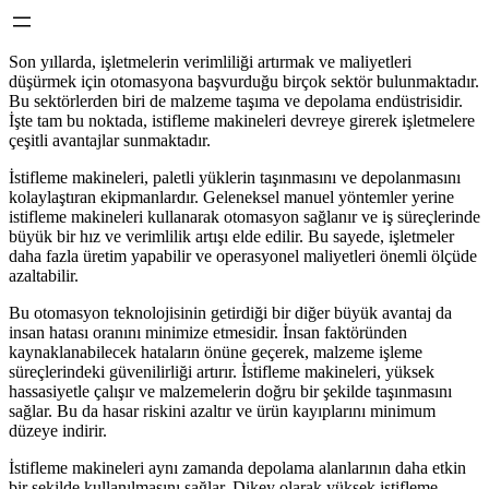
Son yıllarda, işletmelerin verimliliği artırmak ve maliyetleri
düşürmek için otomasyona başvurduğu birçok sektör bulunmaktadır.
Bu sektörlerden biri de malzeme taşıma ve depolama endüstrisidir.
İşte tam bu noktada, istifleme makineleri devreye girerek işletmelere
çeşitli avantajlar sunmaktadır.
İstifleme makineleri, paletli yüklerin taşınmasını ve depolanmasını
kolaylaştıran ekipmanlardır. Geleneksel manuel yöntemler yerine
istifleme makineleri kullanarak otomasyon sağlanır ve iş süreçlerinde
büyük bir hız ve verimlilik artışı elde edilir. Bu sayede, işletmeler
daha fazla üretim yapabilir ve operasyonel maliyetleri önemli ölçüde
azaltabilir.
Bu otomasyon teknolojisinin getirdiği bir diğer büyük avantaj da
insan hatası oranını minimize etmesidir. İnsan faktöründen
kaynaklanabilecek hataların önüne geçerek, malzeme işleme
süreçlerindeki güvenilirliği artırır. İstifleme makineleri, yüksek
hassasiyetle çalışır ve malzemelerin doğru bir şekilde taşınmasını
sağlar. Bu da hasar riskini azaltır ve ürün kayıplarını minimum
düzeye indirir.
İstifleme makineleri aynı zamanda depolama alanlarının daha etkin
bir şekilde kullanılmasını sağlar. Dikey olarak yüksek istifleme