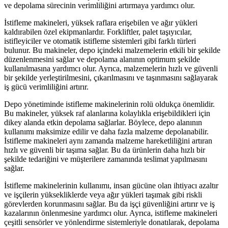
ve depolama sürecinin verimliliğini artırmaya yardımcı olur.
İstifleme makineleri, yüksek raflara erişebilen ve ağır yükleri
kaldırabilen özel ekipmanlardır. Forkliftler, palet taşıyıcılar,
istifleyiciler ve otomatik istifleme sistemleri gibi farklı türleri
bulunur. Bu makineler, depo içindeki malzemelerin etkili bir şekilde
düzenlenmesini sağlar ve depolama alanının optimum şekilde
kullanılmasına yardımcı olur. Ayrıca, malzemelerin hızlı ve güvenli
bir şekilde yerleştirilmesini, çıkarılmasını ve taşınmasını sağlayarak
iş gücü verimliliğini artırır.
Depo yönetiminde istifleme makinelerinin rolü oldukça önemlidir.
Bu makineler, yüksek raf alanlarına kolaylıkla erişebildikleri için
dikey alanda etkin depolama sağlarlar. Böylece, depo alanının
kullanımı maksimize edilir ve daha fazla malzeme depolanabilir.
İstifleme makineleri aynı zamanda malzeme hareketliliğini artıran
hızlı ve güvenli bir taşıma sağlar. Bu da ürünlerin daha hızlı bir
şekilde tedariğini ve müşterilere zamanında teslimat yapılmasını
sağlar.
İstifleme makinelerinin kullanımı, insan gücüne olan ihtiyacı azaltır
ve işçilerin yüksekliklerde veya ağır yükleri taşımak gibi riskli
görevlerden korunmasını sağlar. Bu da işçi güvenliğini artırır ve iş
kazalarının önlenmesine yardımcı olur. Ayrıca, istifleme makineleri
çeşitli sensörler ve yönlendirme sistemleriyle donatılarak, depolama