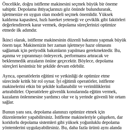
Öncelikle, doğru istifleme makinesini seçmek büyük bir öneme
sahiptir. Depolama ihtiyaçlarınızı göz önünde bulundurarak,
işletmenize en uygun olan modeli seçmek önemlidir. Yüksek
kaldırma kapasitesi, hızlı hareket yeteneği ve çeviklik gibi faktörleri
değerlendirerek karar vermek, depolama süreçlerinizi optimize
etmede ilk adımdır.
İkinci olarak, istifleme makinesinin düzenli bakımını yapmak büyük
önem taşır. Makinenizin her zaman işletmeye hazır olmasını
sağlamak için periyodik bakımların yapılması gerekmektedir. Bu,
aşınma ve yıpranmayı önleyecek, performansı artıracak ve
beklenmedik arızaların önüne geçecektir. Böylece, depolama
süreçleri kesintisiz bir şekilde devam edebilir.
Ayrıca, operatörlerin eğitimi ve yetkinliği de optimize etme
sürecinde kritik bir rol oynar. İyi eğitimli operatörler, istifleme
makinelerini etkin bir şekilde kullanabilir ve verimliliklerini
artırabilirler. Operatörlere güvenlik konularında eğitim vermek,
kazaların önlenmesine yardımcı olur ve iş yerinde güvenli bir ortam
sağlar.
Bunun yanı sıra, depolama alanınızı optimize etmek için
düzenlemeler yapabilirsiniz. İstifleme makineleriyle çalışırken, dar
koridorlu depolama sistemleri gibi yüksek yoğunluklu depolama
yöntemlerini uygulayabilirsiniz. Bu, daha fazla ürünü aynı alanda