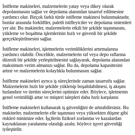
İstifleme makineleri, malzemelerin yatay veya dikey olarak
depolanmasını sağlar ve depolama alanından tasarruf edilmesine
yardımcı olur. Birçok farklı türde istifleme makinesi bulunmaktadır,
bunlar arasında forkliftler, paletli istifleyiciler ve depolama sistemleri
yer alır. Bu makineler, malzemelerin etkili bir şekilde taşınmasını,
yükleme ve boşaltma işlemlerinin hızlı ve güvenli bir şekilde
gerçekleştirilmesini sağlar.
İstifleme makineleri, işletmelerin verimliliklerini artırmalarına
yardımcı olabilir. Öncelikle, malzemelerin raf veya depo raflarına
düzenli bir şekilde yerleştirilmesini sağlayarak, depolama alanından
maksimum verim almanızı sağlar. Bu da, depolama kapasitesini
artırır ve malzemelerin kolaylıkla bulunmasını sağlar.
İstifleme makineleri ayrıca iş süreçlerinde zaman tasarrufu sağlar.
Malzemelerin hızlı bir şekilde yüklenip boşaltılabilmesi, iş akışını
hızlandırır ve üretim süreçlerini optimize eder. Böylece, işletmenin
genel verimliliği artar ve müşteri talepleri daha hızlı karşılanır.
İstifleme makineleri kullanarak iş güvenliğini de artırabilirsiniz. Bu
makineler, malzemelerin elle taşınması veya yüksekten düşme gibi
riskleri minimize eder. İşçilerin fiziksel zorlanma ve kazalardan
kaynaklanan yaralanma olasılığı azalır, böylece işyeri güvenliği
iyileştirilir.