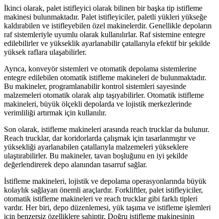
İkinci olarak, palet istifleyici olarak bilinen bir başka tip istifleme
makinesi bulunmaktadır. Palet istifleyiciler, paletli yükleri yükseğe
kaldırabilen ve istifleyebilen özel makinelerdir. Genellikle depoların
raf sistemleriyle uyumlu olarak kullanılırlar. Raf sistemine entegre
edilebilirler ve yükseklik ayarlanabilir çatallarıyla efektif bir şekilde
yüksek raflara ulaşabilirler.
Ayrıca, konveyör sistemleri ve otomatik depolama sistemlerine
entegre edilebilen otomatik istifleme makineleri de bulunmaktadır.
Bu makineler, programlanabilir kontrol sistemleri sayesinde
malzemeleri otomatik olarak alıp taşıyabilirler. Otomatik istifleme
makineleri, büyük ölçekli depolarda ve lojistik merkezlerinde
verimliliği artırmak için kullanılır.
Son olarak, istifleme makineleri arasında reach trucklar da bulunur.
Reach trucklar, dar koridorlarda çalışmak için tasarlanmıştır ve
yüksekliği ayarlanabilen çatallarıyla malzemeleri yükseklere
ulaştırabilirler. Bu makineler, tavan boşluğunu en iyi şekilde
değerlendirerek depo alanından tasarruf sağlar.
İstifleme makineleri, lojistik ve depolama operasyonlarında büyük
kolaylık sağlayan önemli araçlardır. Forkliftler, palet istifleyiciler,
otomatik istifleme makineleri ve reach trucklar gibi farklı tipleri
vardır. Her biri, depo düzenlemesi, yük taşıma ve istifleme işlemleri
için benzersiz özelliklere sahiptir. Doğru istifleme makinesinin