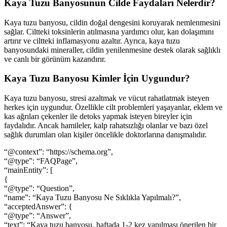
Kaya Tuzu Banyosunun Cilde Faydaları Nelerdir?
Kaya tuzu banyosu, cildin doğal dengesini koruyarak nemlenmesini
sağlar. Ciltteki toksinlerin atılmasına yardımcı olur, kan dolaşımını
artırır ve ciltteki inflamasyonu azaltır. Ayrıca, kaya tuzu
banyosundaki mineraller, cildin yenilenmesine destek olarak sağlıklı
ve canlı bir görünüm kazandırır.
Kaya Tuzu Banyosu Kimler İçin Uygundur?
Kaya tuzu banyosu, stresi azaltmak ve vücut rahatlatmak isteyen
herkes için uygundur. Özellikle cilt problemleri yaşayanlar, eklem ve
kas ağrıları çekenler ile detoks yapmak isteyen bireyler için
faydalıdır. Ancak hamileler, kalp rahatsızlığı olanlar ve bazı özel
sağlık durumları olan kişiler öncelikle doktorlarına danışmalıdır.
“@context”: “https://schema.org”,
“@type”: “FAQPage”,
“mainEntity”: [
{
“@type”: “Question”,
“name”: “Kaya Tuzu Banyosu Ne Sıklıkla Yapılmalı?”,
“acceptedAnswer”: {
“@type”: “Answer”,
“text”: “Kaya tuzu banyosu, haftada 1-2 kez yapılması önerilen bir