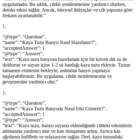
uygulamadır. Bu sıklık, cildin yenilenmesine yardımcı olurken,
detoks etkisi sağlar. Ancak, bireysel ihtiyaçlar ve cilt yapısına göre
frekans ayarlanabilir.”
},
“@type”: “Question”,
“name”: “Kaya Tuzu Banyo Nasıl Hazırlanır?”,
“acceptedAnswer”: {
“@type”: “Answer”,
“text”: “Kaya tuzu banyosu hazırlamak için bir küveti ılık su ile
doldurun ve suyun içine 1-2 su bardağı kaya tuzu ekleyin. Tuzun
tamamen erimesini bekleyin, ardından banyo yapmaya
başlayabilirsiniz. Bu uygulama, cildin nemlenmesine ve
gevşemesine yardımcı olur.”
},
“@type”: “Question”,
“name”: “Kaya Tuzu Banyoda Nasıl Etki Gösterir?”,
“acceptedAnswer”: {
“@type”: “Answer”,
“text”: “Kaya tuzu, banyo suyuna eklendiğinde ciltteki toksinlerin
atılmasına yardımcı olur ve kan dolaşımını artırır. Ayrıca kas
ağrılarını hafifletir ve relaxasyon sağlar. Deri, kaya tuzundaki