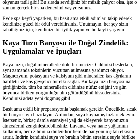
okyanus tatili gibi! Bu sırada sevdiğiniz bir müzik çalıyor olsa, işte o
zaman gerçek bir spa deneyimi yaşıyorsunuz.
Evde spa keyfi yaparken, bu basit ama etkili adımları takip ederek
kendinize güzel bir ödül verebilirsiniz. Unutmayın, her şey sizin
rahatlığınız için; kendinize bir iyilik yapın ve bu keyfi yaşayın!
Kaya Tuzu Banyosu ile Doğal Zindelik:
Uygulamalar ve İpuçları
Kaya tuzu, doğal minerallerle dolu bir mucize. Cildinizi beslerken,
aynı zamanda toksinlerin vücuttan atılmasına yardımcı oluyor.
Magnezyum, potasyum ve kalsiyum gibi mineraller, kas ağrılarını
hafifletir ve kas gevşetici bir etki sağlar. Bir kaya tuzu banyosuna
girdiğinizde, tüm bu minerallerin cildinize nüfuz ettiğini ve gün
boyunca biriken yorgunluğu alıp götürdüğünü hissedersiniz.
Kendinizi adeta yeni doğmuş gibi!
Basit ama etkili bir preparasyonla başlamak gerekir. Öncelikle, sıcak
bir banyo suyu hazırlayın. Ardından, suya kaynamış tuzları ekleyin.
İsterseniz, birkaç damla esansiyel yağ da ekleyerek banyonuzun
atmosferini zenginleştirebilirsiniz. Lavanta veya nane yağlarının
kullanımı, hem zihninizi dinlendirir hem de banyonun şifalı etkisini
artırır. İndirin kendinizi suya ve bırakın bütün stresiniz suyla birlikte