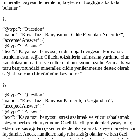
mineraller sayesinde nemlenir, böylece cilt sağlığına katkıda
bulunur.”
},
“@type”: “Question”,
“name”: “Kaya Tuzu Banyosunun Cilde Faydaları Nelerdir?”,
“acceptedAnswer”: {
“@type”: “Answer”,
“text”: “Kaya tuzu banyosu, cildin doğal dengesini koruyarak
nemlenmesini sağlar. Ciltteki toksinlerin atılmasına yardımcı olur,
kan dolaşımını artırır ve ciltteki inflamasyonu azaltır. Ayrıca, kaya
tuzu banyosundaki mineraller, cildin yenilenmesine destek olarak
sağlıklı ve canlı bir görünüm kazandırır.”
},
“@type”: “Question”,
“name”: “Kaya Tuzu Banyosu Kimler İçin Uygundur?”,
“acceptedAnswer”: {
“@type”: “Answer”,
“text”: “Kaya tuzu banyosu, stresi azaltmak ve vücut rahatlatmak
isteyen herkes için uygundur. Özellikle cilt problemleri yaşayanlar,
eklem ve kas ağrıları çekenler ile detoks yapmak isteyen bireyler için
faydalıdır. Ancak hamileler, kalp rahatsızlığı olanlar ve bazı özel