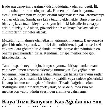
Evde spa deneyimi yaratmak düşündüğünüz kadar zor değil. İlk
adım, rahat bir ortam oluşturmak. Hemen ardından banyonuzun
sıcaklığını ayarlayın ve doğru ortamı sağlamak için bazı aromaterapi
yağları ekleyin. Şimdi, sıra kaya tuzunu eklemekte. Banyo suyuna
bir avuç kaya tuzu ekleyin ve suyun içindeki kristallerin yavaşça
eridiğini izleyin. Aniden, gözenekleriniz açılmaya başlayacak ve
cildiniz derin bir nefes alacak.
Müziğin, ruh halinize olan etkisini yatsımak imkansız. Banyonuzda
güzel bir müzik çalarak zihninizi dinlendirirken, kayaların sesi sizi
çok uzaklara götürebilir. Aslında, müzik, banyo deneyiminizin en
önemli parçalarından birisi. Kendinizi bir spa merkezinde gibi
hissedeceksiniz.
Tam bir spa deneyimi için, banyo suyunuza birkaç damla lavanta
yağı veya limon aroması eklemeyi unutmayın. Bu yağlar, hem
bedeninizi hem de zihninizi rahatlatmak için harika bir uyum sağlar.
Ayrıca, banyo sırasında bir kitap okuyabilir veya sadece gözlerinizi
kapatıp bu anın tadını çıkarabilirsiniz. Tuvalet kağıdı ile olan
dostluğunuzun sınırlarını zorlayarak, belki de burada kısa bir
meditasyon yapıp günün stresinden arınmaya çalışırsınız.
Kaya Tuzu Banyosu: Kas Ağrılarına Son