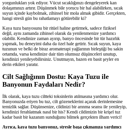
yorgunlukları yok ediyor. Vücut sıcaklığınızı dengeleyerek kan
dolaşımınızı artırır. Düşünmek bile yorucu bir hal alabilirken, sıcak
suyun içinde kaybolmak, zihinsel bir mola almak gibidir. Gerçekten,
hangi stresli gün bu rahatlamayı götürebilir ki?
Kaya tuzu banyosunu bir ritüel haline getirmek, sadece fiziksel
değil, aynı zamanda zihinsel olarak da yenilenmenize yardımcı
olabilir. Kendinize zaman ayırıp, banyo öncesinde bir tür hazırlık
yapmak, bu deneyimi daha da özel hale getirir. Sıcak suyun, kaya
tuzunun ve belki de biraz aromaterapi yağlarının birleştiği bu sakin
ortamda, varsa kendinize dair tüm olumsuz düşünceleri unutup,
kendinizi yenileyebilirsiniz. Unutmayın, bazen en basit şeyler en
derin etkileri yaratır.
Cilt Sağlığının Dostu: Kaya Tuzu ile
Banyonun Faydaları Nedir?
İlk olarak, kaya tuzu ciltteki toksinlerin atılmasına yardımcı olur.
Banyonuzda eriyen bu tuz, cilt gözeneklerini açarak derinlemesine
temizlik sağlar. Düşünsenize, cildinizi bir arınma seansı ile yenileyip,
kendinizi ferahlatmak nasıl bir his? Kendi cildimizin bir krişel tuz
kadar basit bir kazanım sunduğunu bilmek gerçekten ilham verici!
Ayrıca, kaya tuzu banyonuz, stresle başa çıkmanıza yardımcı