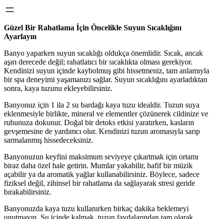
Güzel Bir Rahatlama İçin Öncelikle Suyun Sıcaklığını
Ayarlayın
Banyo yaparken suyun sıcaklığı oldukça önemlidir. Sıcak, ancak
aşırı derecede değil; rahatlatıcı bir sıcaklıkta olması gerekiyor.
Kendinizi suyun içinde kaybolmuş gibi hissetmeniz, tam anlamıyla
bir spa deneyimi yaşamanızı sağlar. Suyun sıcaklığını ayarladıktan
sonra, kaya tuzunu ekleyebilirsiniz.
Banyonuz için 1 ila 2 su bardağı kaya tuzu idealdir. Tuzun suya
eklenmesiyle birlikte, mineral ve elementler çözünerek cildinize ve
ruhunuza dokunur. Doğal bir detoks etkisi yaratırken, kasların
gevşemesine de yardımcı olur. Kendinizi tuzun aromasıyla sarıp
sarmalanmış hissedeceksiniz.
Banyonuzun keyfini maksimum seviyeye çıkartmak için ortamı
biraz daha özel hale getirin. Mumlar yakabilir, hafif bir müzik
açabilir ya da aromatik yağlar kullanabilirsiniz. Böylece, sadece
fiziksel değil, zihinsel bir rahatlama da sağlayarak stresi geride
bırakabilirsiniz.
Banyonuzda kaya tuzu kullanırken birkaç dakika beklemeyi
unutmayın. Su içinde kalmak, tuzun faydalarından tam olarak