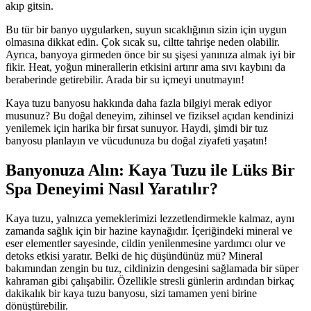
akıp gitsin.
Bu tür bir banyo uygularken, suyun sıcaklığının sizin için uygun
olmasına dikkat edin. Çok sıcak su, ciltte tahrişe neden olabilir.
Ayrıca, banyoya girmeden önce bir su şişesi yanınıza almak iyi bir
fikir. Heat, yoğun minerallerin etkisini artırır ama sıvı kaybını da
beraberinde getirebilir. Arada bir su içmeyi unutmayın!
Kaya tuzu banyosu hakkında daha fazla bilgiyi merak ediyor
musunuz? Bu doğal deneyim, zihinsel ve fiziksel açıdan kendinizi
yenilemek için harika bir fırsat sunuyor. Haydi, şimdi bir tuz
banyosu planlayın ve vücudunuza bu doğal ziyafeti yaşatın!
Banyonuza Alın: Kaya Tuzu ile Lüks Bir
Spa Deneyimi Nasıl Yaratılır?
Kaya tuzu, yalnızca yemeklerimizi lezzetlendirmekle kalmaz, aynı
zamanda sağlık için bir hazine kaynağıdır. İçeriğindeki mineral ve
eser elementler sayesinde, cildin yenilenmesine yardımcı olur ve
detoks etkisi yaratır. Belki de hiç düşündünüz mü? Mineral
bakımından zengin bu tuz, cildinizin dengesini sağlamada bir süper
kahraman gibi çalışabilir. Özellikle stresli günlerin ardından birkaç
dakikalık bir kaya tuzu banyosu, sizi tamamen yeni birine
dönüştürebilir.