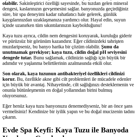
olabilir.
Sakinleştirici özelliği sayesinde, bu tuzdan gelen mineral
dengesi, kaslarınızın gevşemesini sağlar. banyonuzda geçirdiğiniz
süre, bir spa deneyimi kadar rahatlatıcı hale gelerek, günlük
kaygılarınızdan uzaklaşmanıza yardımcı olur. Hayal edin, suyun
içinde uzanırken tüm sıkıntılarınızın kaybolduğunu!
Kaya tuzu ayrıca, cildin nem dengesini koruyarak, kuruluğu giderir
ve pürüzsüz bir görünüm kazandırır. Eğer cildinizdeki tahrişten
muzdaripseniz, bu banyo harika bir çözüm olabilir.
Şunu da
unutmamak gerekiyor; kaya tuzu, cildin doğal pH seviyesini
dengede tutar.
Bunu sağlamak, cildinizin sağlığı için büyük bir
adımdır ve yaşlanma belirtilerinin azalmasında etkili olur.
Son olarak, kaya tuzunun antibakteriyel özellikleri cildinizi
korur.
Bu, özellikle akne gibi cilt problemleri ile mücadele edenler
için büyük bir avantaj. Nihayetinde, cilt sağlığınızı desteklemenin ve
onunla bütünleşmenin en doğal yollarından birini bulmuş
oluyorsunuz.
Eğer henüz kaya tuzu banyonuzu denemediyseniz, bir an önce şans
vermelisiniz! Kendinize bir iyilik yapın ve bu doğal mucizenin tadını
çıkarın.
Evde Spa Keyfi: Kaya Tuzu ile Banyoda