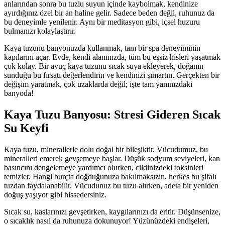
anlarından sonra bu tuzlu suyun içinde kaybolmak, kendinize
ayırdığınız özel bir an haline gelir. Sadece beden değil, ruhunuz da
bu deneyimle yenilenir. Aynı bir meditasyon gibi, içsel huzuru
bulmanızı kolaylaştırır.
Kaya tuzunu banyonuzda kullanmak, tam bir spa deneyiminin
kapılarını açar. Evde, kendi alanınızda, tüm bu eşsiz hisleri yaşatmak
çok kolay. Bir avuç kaya tuzunu sıcak suya ekleyerek, doğanın
sunduğu bu fırsatı değerlendirin ve kendinizi şımartın. Gerçekten bir
değişim yaratmak, çok uzaklarda değil; işte tam yanınızdaki
banyoda!
Kaya Tuzu Banyosu: Stresi Gideren Sıcak
Su Keyfi
Kaya tuzu, minerallerle dolu doğal bir bileşiktir. Vücudumuz, bu
mineralleri emerek gevşemeye başlar. Düşük sodyum seviyeleri, kan
basıncını dengelemeye yardımcı olurken, cildinizdeki toksinleri
temizler. Hangi burçta doğduğunuza bakılmaksızın, herkes bu şifalı
tuzdan faydalanabilir. Vücudunuz bu tuzu alırken, adeta bir yeniden
doğuş yaşıyor gibi hissedersiniz.
Sıcak su, kaslarınızı gevşetirken, kaygılarınızı da eritir. Düşünsenize,
o sıcaklık nasıl da ruhunuza dokunuyor! Yüzünüzdeki endişeleri,