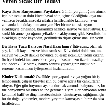
Veren Sıcak Bir Tedavi
Kaya Tuzu Banyosunun Faydaları
: Günün yorgunluğunu atmak
için bir sıcak su dolu küvet hayal edin; içine eklediğiniz kaya tuzu,
yalnızca bacaklarınızdaki ağrıları hafifletmekle kalmıyor, aynı
zamanda kan dolaşımını artırıyor. Her bir tuz tanesi, suyun
sıcaklığıyla birleşince, kaslarınızı nazikçe sarıyor ve rahatlatıyor. Bu,
sanki bir anne, çocuğunu şefkatle kucaklıyormuş gibi. Kendinizi bu
sıcaklığın içinde kaybedin, gerilimlerin dışarı çıkmasına izin verin.
Bir Kaya Tuzu Banyosu Nasıl Hazırlanır?
İhtiyacınız olan tek
şey, kaliteli kaya tuzu ve biraz sıcak su. Küvetinizi doldurun, tuzu
ekleyin ve 15-20 dakika boyunca bu eşsiz sıcaklığın tadını çıkarın.
Su içerisindeki tuz tanecikleri, yorgun kaslarınızın üzerine nazikçe
etki edecek. Ek olarak, banyo sonrası yapacağınız küçük bir
esneme, kaslarınızın iyileşmesini hızlandırabilir.
Kimler Kullanmalı?
Özellikle spor yapanlar veya yoğun bir iş
temposunda çalışan bireyler için bu banyo adeta bir cankurtaran
oluyor. Eğer gün boyunca ayakta durmak zorunda kalıyorsanız, bu
tuz banyonuzu bir ritüel haline getirmeniz şart. Her banyodan sonra
kendinizi hafif ve dinç hissedeceksiniz. Unutmayın, sağlığınız için
bu tür doğal yöntemler, modern yaşamın karmaşasını biraz da olsa
hafifletebilir.