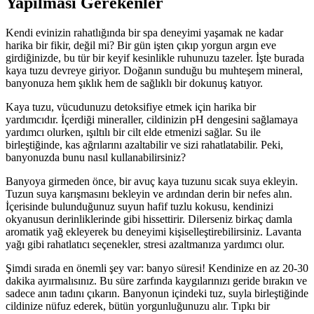
Yapılması Gerekenler
Kendi evinizin rahatlığında bir spa deneyimi yaşamak ne kadar
harika bir fikir, değil mi? Bir gün işten çıkıp yorgun argın eve
girdiğinizde, bu tür bir keyif kesinlikle ruhunuzu tazeler. İşte burada
kaya tuzu devreye giriyor. Doğanın sunduğu bu muhteşem mineral,
banyonuza hem şıklık hem de sağlıklı bir dokunuş katıyor.
Kaya tuzu, vücudunuzu detoksifiye etmek için harika bir
yardımcıdır. İçerdiği mineraller, cildinizin pH dengesini sağlamaya
yardımcı olurken, ışıltılı bir cilt elde etmenizi sağlar. Su ile
birleştiğinde, kas ağrılarını azaltabilir ve sizi rahatlatabilir. Peki,
banyonuzda bunu nasıl kullanabilirsiniz?
Banyoya girmeden önce, bir avuç kaya tuzunu sıcak suya ekleyin.
Tuzun suya karışmasını bekleyin ve ardından derin bir nefes alın.
İçerisinde bulunduğunuz suyun hafif tuzlu kokusu, kendinizi
okyanusun derinliklerinde gibi hissettirir. Dilerseniz birkaç damla
aromatik yağ ekleyerek bu deneyimi kişiselleştirebilirsiniz. Lavanta
yağı gibi rahatlatıcı seçenekler, stresi azaltmanıza yardımcı olur.
Şimdi sırada en önemli şey var: banyo süresi! Kendinize en az 20-30
dakika ayırmalısınız. Bu süre zarfında kaygılarınızı geride bırakın ve
sadece anın tadını çıkarın. Banyonun içindeki tuz, suyla birleştiğinde
cildinize nüfuz ederek, bütün yorgunluğunuzu alır. Tıpkı bir