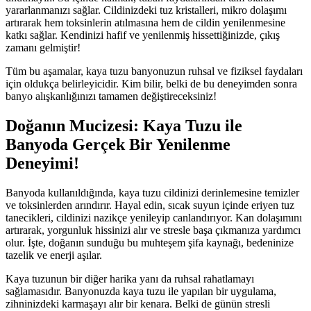
yararlanmanızı sağlar. Cildinizdeki tuz kristalleri, mikro dolaşımı
artırarak hem toksinlerin atılmasına hem de cildin yenilenmesine
katkı sağlar. Kendinizi hafif ve yenilenmiş hissettiğinizde, çıkış
zamanı gelmiştir!
Tüm bu aşamalar, kaya tuzu banyonuzun ruhsal ve fiziksel faydaları
için oldukça belirleyicidir. Kim bilir, belki de bu deneyimden sonra
banyo alışkanlığınızı tamamen değiştireceksiniz!
Doğanın Mucizesi: Kaya Tuzu ile
Banyoda Gerçek Bir Yenilenme
Deneyimi!
Banyoda kullanıldığında, kaya tuzu cildinizi derinlemesine temizler
ve toksinlerden arındırır. Hayal edin, sıcak suyun içinde eriyen tuz
tanecikleri, cildinizi nazikçe yenileyip canlandırıyor. Kan dolaşımını
artırarak, yorgunluk hissinizi alır ve stresle başa çıkmanıza yardımcı
olur. İşte, doğanın sunduğu bu muhteşem şifa kaynağı, bedeninize
tazelik ve enerji aşılar.
Kaya tuzunun bir diğer harika yanı da ruhsal rahatlamayı
sağlamasıdır. Banyonuzda kaya tuzu ile yapılan bir uygulama,
zihninizdeki karmaşayı alır bir kenara. Belki de günün stresli