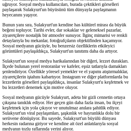
uğruyor. Sosyal medya kullanıcıları, burada çektikleri görselleri
paylaşarak Sulakyurt'un büyüsünü tüm dünyayla paylaşmanın
heyecanını yaşıyor.
Bunun yanı sıra, Sulakyurt'un kendine has kültürel mirası da büyük
beğeni topluyor. Tarihi evler, dar sokaklar ve geleneksel pazarlar,
ziyaretçilere nostaljik bir atmosfer sunuyor. İlginç mimarisi ve renkli
detaylarıyla bu mekanlar, fotoğrafçıların objektifinden kaçamıyor.
Sosyal medyanın gücüyle, bu benzersiz özelliklerin etkileyici
görüntüleri paylaşıldıkça, Sulakyurt'un tanıtımı daha da artıyor.
Sulakyurt'un sosyal medya harikalarından bir diğeri, lezzet durakları.
İlçede bulunan yerel restoranlar ve kafeler, eşsiz tatlarıyla damakları
şenlendiriyor. Özellikle yöresel yemekler ve el yapımı atıştırmalıklar,
ziyaretçilerin iştahını kabartıyor. Instagram ve diğer platformlarda bu
lezzetlerin görselleri paylaşıldıkça, insanlar Sulakyurt'u keşfetmek ve
bu lezzetleri denemek için motive oluyor.
Sosyal medyanın gücüyle Sulakyurt, adeta bir gizli cennetin ortaya
çıkışına tanıklık ediyor. Her geçen gün daha fazla insan, bu ilçeyi
keşfetmek için yola çıkıyor ve unutulmaz anılara şahitlik ediyor.
Sulakyurt'un viral paylaşımları, şaşkınlık ve hayranlıkla dolu bir
serüvene dönüşüyor. Bu sayede, Sulakyurt'un büyülü dünyası
herkesin radarına giriyor ve kendine ait özel anlatılarıyla sosyal
medyanın tozlu raflarında yerini alıyor.