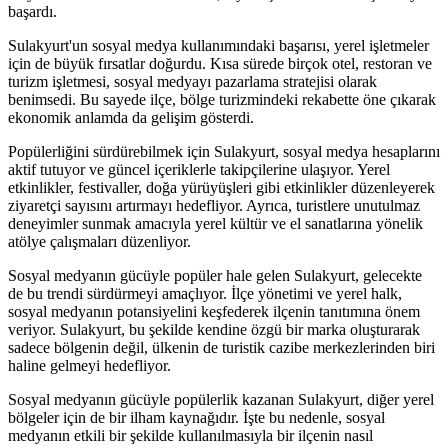
başardı.
Sulakyurt'un sosyal medya kullanımındaki başarısı, yerel işletmeler
için de büyük fırsatlar doğurdu. Kısa sürede birçok otel, restoran ve
turizm işletmesi, sosyal medyayı pazarlama stratejisi olarak
benimsedi. Bu sayede ilçe, bölge turizmindeki rekabette öne çıkarak
ekonomik anlamda da gelişim gösterdi.
Popülerliğini sürdürebilmek için Sulakyurt, sosyal medya hesaplarını
aktif tutuyor ve güncel içeriklerle takipçilerine ulaşıyor. Yerel
etkinlikler, festivaller, doğa yürüyüşleri gibi etkinlikler düzenleyerek
ziyaretçi sayısını artırmayı hedefliyor. Ayrıca, turistlere unutulmaz
deneyimler sunmak amacıyla yerel kültür ve el sanatlarına yönelik
atölye çalışmaları düzenliyor.
Sosyal medyanın gücüyle popüler hale gelen Sulakyurt, gelecekte
de bu trendi sürdürmeyi amaçlıyor. İlçe yönetimi ve yerel halk,
sosyal medyanın potansiyelini keşfederek ilçenin tanıtımına önem
veriyor. Sulakyurt, bu şekilde kendine özgü bir marka oluşturarak
sadece bölgenin değil, ülkenin de turistik cazibe merkezlerinden biri
haline gelmeyi hedefliyor.
Sosyal medyanın gücüyle popülerlik kazanan Sulakyurt, diğer yerel
bölgeler için de bir ilham kaynağıdır. İşte bu nedenle, sosyal
medyanın etkili bir şekilde kullanılmasıyla bir ilçenin nasıl