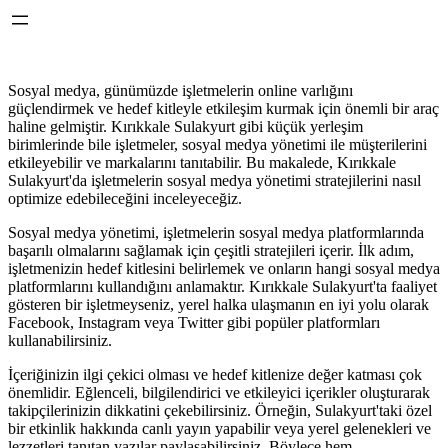
Sosyal medya, günümüzde işletmelerin online varlığını
güçlendirmek ve hedef kitleyle etkileşim kurmak için önemli bir araç
haline gelmiştir. Kırıkkale Sulakyurt gibi küçük yerleşim
birimlerinde bile işletmeler, sosyal medya yönetimi ile müşterilerini
etkileyebilir ve markalarını tanıtabilir. Bu makalede, Kırıkkale
Sulakyurt'da işletmelerin sosyal medya yönetimi stratejilerini nasıl
optimize edebileceğini inceleyeceğiz.
Sosyal medya yönetimi, işletmelerin sosyal medya platformlarında
başarılı olmalarını sağlamak için çeşitli stratejileri içerir. İlk adım,
işletmenizin hedef kitlesini belirlemek ve onların hangi sosyal medya
platformlarını kullandığını anlamaktır. Kırıkkale Sulakyurt'ta faaliyet
gösteren bir işletmeyseniz, yerel halka ulaşmanın en iyi yolu olarak
Facebook, Instagram veya Twitter gibi popüler platformları
kullanabilirsiniz.
İçeriğinizin ilgi çekici olması ve hedef kitlenize değer katması çok
önemlidir. Eğlenceli, bilgilendirici ve etkileyici içerikler oluşturarak
takipçilerinizin dikkatini çekebilirsiniz. Örneğin, Sulakyurt'taki özel
bir etkinlik hakkında canlı yayın yapabilir veya yerel gelenekleri ve
lezzetleri tanıtan yazılar paylaşabilirsiniz. Böylece hem