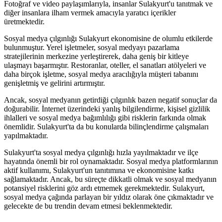
Fotoğraf ve video paylaşımlarıyla, insanlar Sulakyurt'u tanıtmak ve
diğer insanlara ilham vermek amacıyla yaratıcı içerikler
üretmektedir.
Sosyal medya çılgınlığı Sulakyurt ekonomisine de olumlu etkilerde
bulunmuştur. Yerel işletmeler, sosyal medyayı pazarlama
stratejilerinin merkezine yerleştirerek, daha geniş bir kitleye
ulaşmayı başarmıştır. Restoranlar, oteller, el sanatları atölyeleri ve
daha birçok işletme, sosyal medya aracılığıyla müşteri tabanını
genişletmiş ve gelirini artırmıştır.
Ancak, sosyal medyanın getirdiği çılgınlık bazen negatif sonuçlar da
doğurabilir. İnternet üzerindeki yanlış bilgilendirme, kişisel gizlilik
ihlalleri ve sosyal medya bağımlılığı gibi risklerin farkında olmak
önemlidir. Sulakyurt'ta da bu konularda bilinçlendirme çalışmaları
yapılmaktadır.
Sulakyurt'ta sosyal medya çılgınlığı hızla yayılmaktadır ve ilçe
hayatında önemli bir rol oynamaktadır. Sosyal medya platformlarının
aktif kullanımı, Sulakyurt'un tanıtımına ve ekonomisine katkı
sağlamaktadır. Ancak, bu süreçte dikkatli olmak ve sosyal medyanın
potansiyel risklerini göz ardı etmemek gerekmektedir. Sulakyurt,
sosyal medya çağında parlayan bir yıldız olarak öne çıkmaktadır ve
gelecekte de bu trendin devam etmesi beklenmektedir.