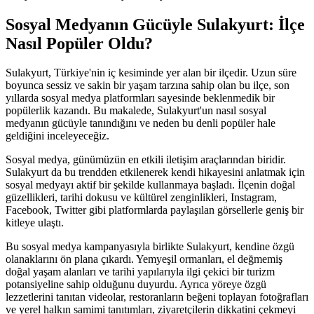
Sosyal Medyanın Gücüyle Sulakyurt: İlçe
Nasıl Popüler Oldu?
Sulakyurt, Türkiye'nin iç kesiminde yer alan bir ilçedir. Uzun süre
boyunca sessiz ve sakin bir yaşam tarzına sahip olan bu ilçe, son
yıllarda sosyal medya platformları sayesinde beklenmedik bir
popülerlik kazandı. Bu makalede, Sulakyurt'un nasıl sosyal
medyanın gücüyle tanındığını ve neden bu denli popüler hale
geldiğini inceleyeceğiz.
Sosyal medya, günümüzün en etkili iletişim araçlarından biridir.
Sulakyurt da bu trendden etkilenerek kendi hikayesini anlatmak için
sosyal medyayı aktif bir şekilde kullanmaya başladı. İlçenin doğal
güzellikleri, tarihi dokusu ve kültürel zenginlikleri, Instagram,
Facebook, Twitter gibi platformlarda paylaşılan görsellerle geniş bir
kitleye ulaştı.
Bu sosyal medya kampanyasıyla birlikte Sulakyurt, kendine özgü
olanaklarını ön plana çıkardı. Yemyeşil ormanları, el değmemiş
doğal yaşam alanları ve tarihi yapılarıyla ilgi çekici bir turizm
potansiyeline sahip olduğunu duyurdu. Ayrıca yöreye özgü
lezzetlerini tanıtan videolar, restoranların beğeni toplayan fotoğrafları
ve yerel halkın samimi tanıtımları, ziyaretçilerin dikkatini çekmeyi