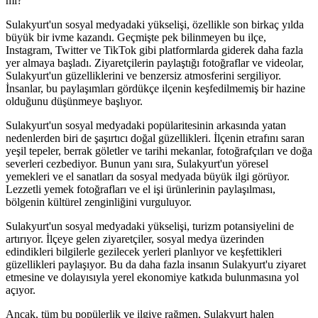
mi?
Sulakyurt'un sosyal medyadaki yükselişi, özellikle son birkaç yılda
büyük bir ivme kazandı. Geçmişte pek bilinmeyen bu ilçe,
Instagram, Twitter ve TikTok gibi platformlarda giderek daha fazla
yer almaya başladı. Ziyaretçilerin paylaştığı fotoğraflar ve videolar,
Sulakyurt'un güzelliklerini ve benzersiz atmosferini sergiliyor.
İnsanlar, bu paylaşımları gördükçe ilçenin keşfedilmemiş bir hazine
olduğunu düşünmeye başlıyor.
Sulakyurt'un sosyal medyadaki popülaritesinin arkasında yatan
nedenlerden biri de şaşırtıcı doğal güzellikleri. İlçenin etrafını saran
yeşil tepeler, berrak göletler ve tarihi mekanlar, fotoğrafçıları ve doğa
severleri cezbediyor. Bunun yanı sıra, Sulakyurt'un yöresel
yemekleri ve el sanatları da sosyal medyada büyük ilgi görüyor.
Lezzetli yemek fotoğrafları ve el işi ürünlerinin paylaşılması,
bölgenin kültürel zenginliğini vurguluyor.
Sulakyurt'un sosyal medyadaki yükselişi, turizm potansiyelini de
artırıyor. İlçeye gelen ziyaretçiler, sosyal medya üzerinden
edindikleri bilgilerle gezilecek yerleri planlıyor ve keşfettikleri
güzellikleri paylaşıyor. Bu da daha fazla insanın Sulakyurt'u ziyaret
etmesine ve dolayısıyla yerel ekonomiye katkıda bulunmasına yol
açıyor.
Ancak, tüm bu popülerlik ve ilgiye rağmen, Sulakyurt halen