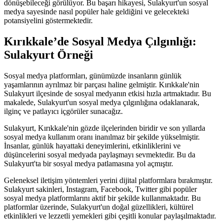
dönüşebileceği görülüyor. Bu başarı hikayesi, Sulakyurt'un sosyal
medya sayesinde nasıl popüler hale geldiğini ve gelecekteki
potansiyelini göstermektedir.
Kırıkkale’de Sosyal Medya Çılgınlığı:
Sulakyurt Örneği
Sosyal medya platformları, günümüzde insanların günlük
yaşamlarının ayrılmaz bir parçası haline gelmiştir. Kırıkkale'nin
Sulakyurt ilçesinde de sosyal medyanın etkisi hızla artmaktadır. Bu
makalede, Sulakyurt'un sosyal medya çılgınlığına odaklanarak,
ilginç ve patlayıcı içgörüler sunacağız.
Sulakyurt, Kırıkkale'nin gözde ilçelerinden biridir ve son yıllarda
sosyal medya kullanım oranı inanılmaz bir şekilde yükselmiştir.
İnsanlar, günlük hayattaki deneyimlerini, etkinliklerini ve
düşüncelerini sosyal medyada paylaşmayı sevmektedir. Bu da
Sulakyurt'ta bir sosyal medya patlamasına yol açmıştır.
Geleneksel iletişim yöntemleri yerini dijital platformlara bırakmıştır.
Sulakyurt sakinleri, Instagram, Facebook, Twitter gibi popüler
sosyal medya platformlarını aktif bir şekilde kullanmaktadır. Bu
platformlar üzerinde, Sulakyurt'un doğal güzellikleri, kültürel
etkinlikleri ve lezzetli yemekleri gibi çeşitli konular paylaşılmaktadır.