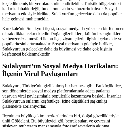
keşfedilmemiş bir yer olarak nitelendirilebilir. Turistik bölgelerdeki
kadar kalabalık değil, bu da onu sakin ve huzurlu kılıyor. Sosyal
medyanın etkisiyle birlikte, Sulakyurt'un gelecekte daha da popüler
hale gelmesi muhtemeldir.
Kırıkkale'nin Sulakyurt ilçesi, sosyal medyada yükselen bir fenomen
olarak dikkat çekmektedir. Doğal güzellikleri, kültürel zenginlikleri
ve benzersiz atmosferi ile bu ilçe, ziyaretçilerin ilgisini çekmekte ve
popülaritesini artırmaktadır. Sosyal medyanın gücüyle birlikte,
Sulakyurt'un gelecekte daha da büyümesi ve daha çok kişinin
keşfetmesi beklenmektedir.
Sulakyurt’un Sosyal Medya Harikaları:
İlçenin Viral Paylaşımları
Sulakyurt, Türkiye'nin gizli kalmış bir hazinesi gibi. Bu küçük ilçe,
son dönemlerde sosyal medya platformlarında adeta patlama
yaşayan viral paylaşımlarla popülerlik kazanmaya başladı. İnsanlar
Sulakyurt'un sırlarını keşfettikçe, içine düştükleri şaşkınlığı
gizlemekte zorlanıyorlar.
İlçenin en büyük çekim merkezlerinden biri, doğal güzellikleriyle
ünlü Göldeleni. Bu büyüleyici göl, berrak suları ve çevresini
süsleyen muhteşem manzarasıyla fotoğraf severlerin akınına