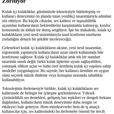
Zorluyor
Kulak içi kulaklıklar, günümüzde teknolojiyle bütünleşmiş ve
kullanıcı deneyimini ön planda tutan yenilikçi tasarımlarıyla adından
söz ettiriyor. Bu küçük cihazlar, ses kalitesi ve taşınabilirlik
açısından kullanıcıların beklentilerini karşılamakla kalmayıp, konfor
konusunda da iddialı bir duruş sergiliyor. İşte bu makalede, kulak içi
kulaklıkların yeni nesil tasarımlarıyla nasıl konforun sınırlarını
zorladığını detaylı bir şekilde inceleyeceğiz.
Geleneksel kulak içi kulaklıkların aksine, yeni nesil tasarımlar,
ergonomik yapılarıyla kullanıcıların uzun süreli kullanımda bile
konforunu sağlıyor. Kulak içi kulaklıklar artık tek bir standart
tasarımla sınırlı değil; farklı kulak tiplerine uyum sağlayabilen,
yumuşak silikon uçlar ve hatta özel üretilmiş kulak içi yapılara sahip
modeller yaygınlaşıyor. Bu sayede, her kullanıcı kendine en uygun
olanı seçerek müzik dinleme veya konuşma sırasında rahatlıkla
kullanabiliyor.
Teknolojinin ilerlemesiyle birlikte, kulak içi kulaklıkların ses
kalitesinde de belirgin bir iyileşme gözlemleniyor. Yüksek
çözünürlüklü ses destekleri, gelişmiş bas tepkileri ve dengeli frekans
dağılımları, kullanıcıların müzik deneyimini daha zengin ve
etkileyici hale getiriyor. Hem müzikseverler hem de iş amaçlı
kullanıcılar için, ses kalitesindeki bu ilerlemeler önemli bir tercih