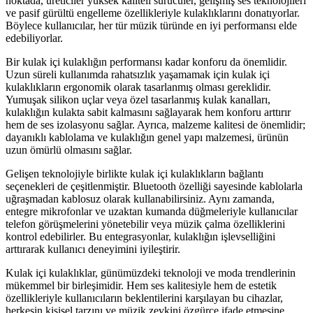
noktada, üreticiler yüksek kaliteli sürücüler, gelişmiş ses teknolojileri
ve pasif gürültü engelleme özellikleriyle kulaklıklarını donatıyorlar.
Böylece kullanıcılar, her tür müzik türünde en iyi performansı elde
edebiliyorlar.
Bir kulak içi kulaklığın performansı kadar konforu da önemlidir.
Uzun süreli kullanımda rahatsızlık yaşamamak için kulak içi
kulaklıkların ergonomik olarak tasarlanmış olması gereklidir.
Yumuşak silikon uçlar veya özel tasarlanmış kulak kanalları,
kulaklığın kulakta sabit kalmasını sağlayarak hem konforu arttırır
hem de ses izolasyonu sağlar. Ayrıca, malzeme kalitesi de önemlidir;
dayanıklı kablolama ve kulaklığın genel yapı malzemesi, ürünün
uzun ömürlü olmasını sağlar.
Gelişen teknolojiyle birlikte kulak içi kulaklıkların bağlantı
seçenekleri de çeşitlenmiştir. Bluetooth özelliği sayesinde kablolarla
uğraşmadan kablosuz olarak kullanabilirsiniz. Aynı zamanda,
entegre mikrofonlar ve uzaktan kumanda düğmeleriyle kullanıcılar
telefon görüşmelerini yönetebilir veya müzik çalma özelliklerini
kontrol edebilirler. Bu entegrasyonlar, kulaklığın işlevselliğini
arttırarak kullanıcı deneyimini iyileştirir.
Kulak içi kulaklıklar, günümüzdeki teknoloji ve moda trendlerinin
mükemmel bir birleşimidir. Hem ses kalitesiyle hem de estetik
özellikleriyle kullanıcıların beklentilerini karşılayan bu cihazlar,
herkesin kişisel tarzını ve müzik zevkini özgürce ifade etmesine