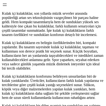
Kulak içi kulaklıklar, son yıllarda müzik severler arasında
popülerliği artan ses teknolojisinin vazgeçilmez bir parçası haline
geldi. Hem kompakt tasarımlarıyla hem de sundukları yüksek ses
kalitesiyle öne çıkan bu kulaklıklar, farklı kullanım senaryoları için
çeşitli tasarımlar sunmaktadır. İşte kulak içi kulaklıkların farklı
tasarım özellikleri ve sundukları konforun detaylı bir incelemesi.
Kulak içi kulaklıkların en belirgin özelliklerinden biri, kompakt
yapılarıdır. Bu tasarım sayesinde kulak içi kulaklıklar, taşıması ve
kullanması son derece pratik bir seçenek sunar. Küçük boyutları,
kullanıcıların her an yanlarında taşıyabilecekleri ve istedikleri zaman
kullanabilecekleri anlamına gelir. Spor yaparken, seyahat ederken
veya sadece günlük yaşamda müzik dinlemek isteyenler için ideal
bir tercih olabilirler.
Kulak içi kulaklıkların konforunu belirleyen unsurlardan biri de
kulak yastıklarıdır. Üreticiler, kullanıcıların farklı kulak yapılarına ve
tercihlerine göre çeşitli kulak yastığı seçenekleri sunar. Silikon,
köpük veya diğer malzemelerden yapılan kulak yastıkları, hem
kulak içi kulaklıkların daha sağlam bir şekilde yerleşmesini sağlar
hem de uzun süreli kullanımlarda kullanıcının rahatlığını artırır.
Kulak içi kulaklıkların bir diğer avantajı ise sundukları ses yalıtımı