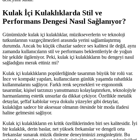
Kulak İçi Kulaklıklarda Stil ve
Performans Dengesi Nasıl Sağlanıyor?
Günümüzde kulak içi kulaklıklar, müzikseverlerin ve teknoloji
tutkunlarının vazgeçilmezleri arasında yerini sağlamlaştırmış
durumda. Ancak bu küçük cihazlar sadece ses kalitesi ile değil, aynı
zamanda kullanıcıların stil ve performans beklentileriyle de yoğun
bir şekilde ilgileniyor. Peki, kulak içi kulaklıkların bu dengeyi nasıl
sağladığını merak ettiniz mi?
Kulak içi kulaklıkların popülerliğinde tasarımın büyük bir rolü var.
İnce ve kompakt yapıları, kullanıcıların günlük yaşamda rahatlıkla
kullanmalarını sağlıyor. Farklı renk seçenekleri ve ergonomik
tasarımlar, kişisel tarzınızı yansıtmanızı kolaylaştırırken, teknolojiyle
harmanlanmış estetik unsurlar da dikkat çekiyor. Özellikle metalik
detaylar, şeffaf kablolar veya dokulu yüzeyler gibi detaylar,
kulaklığın sadece bir aksesuar olmanın ötesinde bir moda ifadesi
haline gelmesini sağlıyor.
Kulak içi kulaklıkların en kritik özelliklerinden biri ses kalitesidir. İyi
bir kulaklık, derin baslar, net yüksek frekanslar ve dengeli orta
frekanslar sunarak müzik dinleme deneyiminizi zenginleştirir. Bu