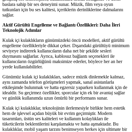
baslara sahip bir ses deneyimi sunar. Müzik, film veya oyun
tutkunları için bu ses kalitesi, içeriklerin derinliklerine dalmalarını
sağlar.
Aktif Gürültü Engelleme ve Bağlantı Özellikleri: Daha İleri
Teknolojik Adımlar
Kulak içi kulaklıkların günümüzdeki öncü modelleri, aktif gürültü
engelleme özellikleriyle dikkat çeker. Dışarıdaki gürültüyü minimum
seviyeye indirerek kullanıcıların daha net bir şekilde sesleri
duymasını sağlarlar. Ayrıca, kablosuz bağlantı seçenekleri ile
kullanıcıların özgürlüğünü maksimize ederler, böylece her an her
yerde kullanılabilirler.
Günümüz kulak içi kulaklıkları, sadece müzik dinlemekle kalmaz,
aynı zamanda telefon görüşmeleri yapmak, sanal asistanlarla
etkileşimde bulunmak ve hatta egzersiz yaparken kullanmak için de
idealdir. Su geçirmez özellikler, sporcular için ek bir avantaj sağlar
ve günlük kullanımda uzun ömürlü bir performans sunar.
Kulak içi kulaklıklar, teknolojinin ilerlemesiyle birlikte hem estetik
hem de işlevsel açıdan büyük bir evrim geçirmiştir. Modern
tasarımları, üstün ses kaliteleri ve kullanım kolaylıkları ile
tüketicilerin beklentilerini karşılamakta ve hatta aşmaktadır. Bu
kulaklıklar, mobil yaşam tarzını benimseyen herkes için ultimate bir