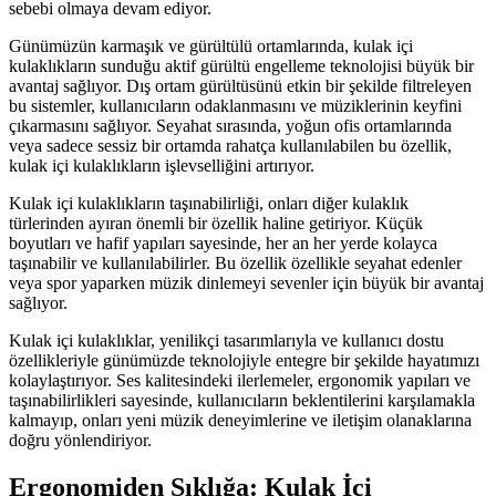
sebebi olmaya devam ediyor.
Günümüzün karmaşık ve gürültülü ortamlarında, kulak içi
kulaklıkların sunduğu aktif gürültü engelleme teknolojisi büyük bir
avantaj sağlıyor. Dış ortam gürültüsünü etkin bir şekilde filtreleyen
bu sistemler, kullanıcıların odaklanmasını ve müziklerinin keyfini
çıkarmasını sağlıyor. Seyahat sırasında, yoğun ofis ortamlarında
veya sadece sessiz bir ortamda rahatça kullanılabilen bu özellik,
kulak içi kulaklıkların işlevselliğini artırıyor.
Kulak içi kulaklıkların taşınabilirliği, onları diğer kulaklık
türlerinden ayıran önemli bir özellik haline getiriyor. Küçük
boyutları ve hafif yapıları sayesinde, her an her yerde kolayca
taşınabilir ve kullanılabilirler. Bu özellik özellikle seyahat edenler
veya spor yaparken müzik dinlemeyi sevenler için büyük bir avantaj
sağlıyor.
Kulak içi kulaklıklar, yenilikçi tasarımlarıyla ve kullanıcı dostu
özellikleriyle günümüzde teknolojiyle entegre bir şekilde hayatımızı
kolaylaştırıyor. Ses kalitesindeki ilerlemeler, ergonomik yapıları ve
taşınabilirlikleri sayesinde, kullanıcıların beklentilerini karşılamakla
kalmayıp, onları yeni müzik deneyimlerine ve iletişim olanaklarına
doğru yönlendiriyor.
Ergonomiden Şıklığa: Kulak İçi