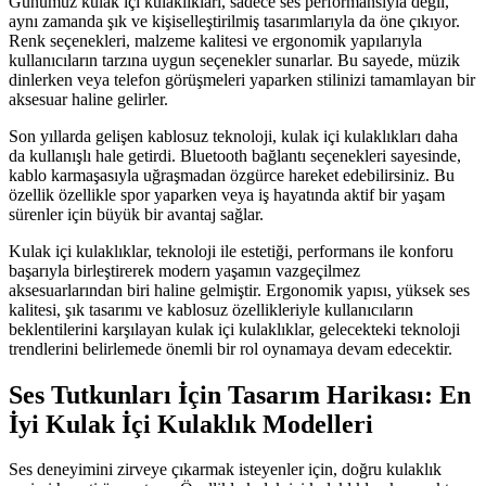
Günümüz kulak içi kulaklıkları, sadece ses performansıyla değil,
aynı zamanda şık ve kişiselleştirilmiş tasarımlarıyla da öne çıkıyor.
Renk seçenekleri, malzeme kalitesi ve ergonomik yapılarıyla
kullanıcıların tarzına uygun seçenekler sunarlar. Bu sayede, müzik
dinlerken veya telefon görüşmeleri yaparken stilinizi tamamlayan bir
aksesuar haline gelirler.
Son yıllarda gelişen kablosuz teknoloji, kulak içi kulaklıkları daha
da kullanışlı hale getirdi. Bluetooth bağlantı seçenekleri sayesinde,
kablo karmaşasıyla uğraşmadan özgürce hareket edebilirsiniz. Bu
özellik özellikle spor yaparken veya iş hayatında aktif bir yaşam
sürenler için büyük bir avantaj sağlar.
Kulak içi kulaklıklar, teknoloji ile estetiği, performans ile konforu
başarıyla birleştirerek modern yaşamın vazgeçilmez
aksesuarlarından biri haline gelmiştir. Ergonomik yapısı, yüksek ses
kalitesi, şık tasarımı ve kablosuz özellikleriyle kullanıcıların
beklentilerini karşılayan kulak içi kulaklıklar, gelecekteki teknoloji
trendlerini belirlemede önemli bir rol oynamaya devam edecektir.
Ses Tutkunları İçin Tasarım Harikası: En
İyi Kulak İçi Kulaklık Modelleri
Ses deneyimini zirveye çıkarmak isteyenler için, doğru kulaklık