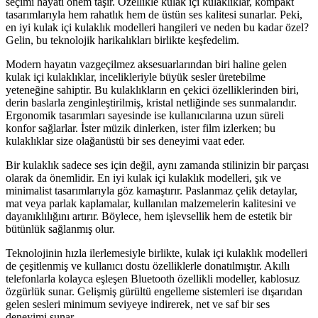
seçimi hayati önem taşır. Özellikle kulak içi kulaklıklar, kompakt
tasarımlarıyla hem rahatlık hem de üstün ses kalitesi sunarlar. Peki,
en iyi kulak içi kulaklık modelleri hangileri ve neden bu kadar özel?
Gelin, bu teknolojik harikalıkları birlikte keşfedelim.
Modern hayatın vazgeçilmez aksesuarlarından biri haline gelen
kulak içi kulaklıklar, incelikleriyle büyük sesler üretebilme
yeteneğine sahiptir. Bu kulaklıkların en çekici özelliklerinden biri,
derin baslarla zenginleştirilmiş, kristal netliğinde ses sunmalarıdır.
Ergonomik tasarımları sayesinde ise kullanıcılarına uzun süreli
konfor sağlarlar. İster müzik dinlerken, ister film izlerken; bu
kulaklıklar size olağanüstü bir ses deneyimi vaat eder.
Bir kulaklık sadece ses için değil, aynı zamanda stilinizin bir parçası
olarak da önemlidir. En iyi kulak içi kulaklık modelleri, şık ve
minimalist tasarımlarıyla göz kamaştırır. Paslanmaz çelik detaylar,
mat veya parlak kaplamalar, kullanılan malzemelerin kalitesini ve
dayanıklılığını artırır. Böylece, hem işlevsellik hem de estetik bir
bütünlük sağlanmış olur.
Teknolojinin hızla ilerlemesiyle birlikte, kulak içi kulaklık modelleri
de çeşitlenmiş ve kullanıcı dostu özelliklerle donatılmıştır. Akıllı
telefonlarla kolayca eşleşen Bluetooth özellikli modeller, kablosuz
özgürlük sunar. Gelişmiş gürültü engelleme sistemleri ise dışarıdan
gelen sesleri minimum seviyeye indirerek, net ve saf bir ses
deneyimi sunar.