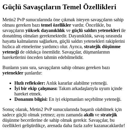
Güçlü Savaşçıların Temel Özellikleri
Metin2 PvP sunucularında öne çıkmak isteyen savaşçıların sahip
olması gereken bazı
temel özellikler
vardır. Öncelikle, bu
savaşçıların
yüksek dayanıklılık
ve
güçlü saldırı yetenekleri
ile
donatılmış olmaları gerekmektedir. Dayanıklılık, savaş sırasında
hayatta kalmalarını sağlarken, güçlü saldırı yetenekleri rakiplerini
hızlıca alt etmelerine yardımcı olur. Ayrıca,
stratejik düşünme
yeteneği
de oldukça önemlidir. Savaşçılar, düşmanlarının
hareketlerini önceden tahmin edebilmelidir.
Bunların yanı sıra, savaşçıların sahip olması gereken bazı
yetenekler
şunlardır:
Hızlı refleksler:
Anlık kararlar alabilme yeteneği.
İyi bir ekip çalışması:
Takım arkadaşlarıyla uyum içinde
hareket etmek.
Donanım bilgisi:
En iyi ekipmanları seçebilme yeteneği.
Sonuç olarak, Metin2 PvP sunucularında başarılı olabilmek için
sadece güçlü olmak yetmez; aynı zamanda
akıllı
ve
stratejik
düşünme becerilerine de sahip olmak gerekir. Savaşçılar, bu
özellikleri geliştirdikçe, arenada daha fazla zafer kazanacaklardır!