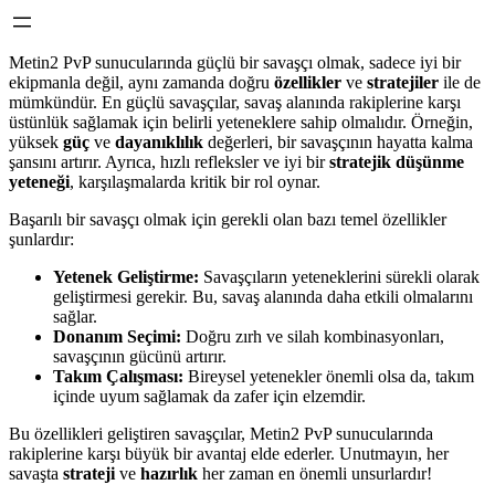
Metin2 PvP sunucularında güçlü bir savaşçı olmak, sadece iyi bir
ekipmanla değil, aynı zamanda doğru
özellikler
ve
stratejiler
ile de
mümkündür. En güçlü savaşçılar, savaş alanında rakiplerine karşı
üstünlük sağlamak için belirli yeteneklere sahip olmalıdır. Örneğin,
yüksek
güç
ve
dayanıklılık
değerleri, bir savaşçının hayatta kalma
şansını artırır. Ayrıca, hızlı refleksler ve iyi bir
stratejik düşünme
yeteneği
, karşılaşmalarda kritik bir rol oynar.
Başarılı bir savaşçı olmak için gerekli olan bazı temel özellikler
şunlardır:
Yetenek Geliştirme:
Savaşçıların yeteneklerini sürekli olarak
geliştirmesi gerekir. Bu, savaş alanında daha etkili olmalarını
sağlar.
Donanım Seçimi:
Doğru zırh ve silah kombinasyonları,
savaşçının gücünü artırır.
Takım Çalışması:
Bireysel yetenekler önemli olsa da, takım
içinde uyum sağlamak da zafer için elzemdir.
Bu özellikleri geliştiren savaşçılar, Metin2 PvP sunucularında
rakiplerine karşı büyük bir avantaj elde ederler. Unutmayın, her
savaşta
strateji
ve
hazırlık
her zaman en önemli unsurlardır!