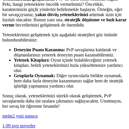
Peki, hangi yeteneklere öncelik vermelisiniz? Öncelikle,
karakterinizin güçlü yönlerini belirlemekle başlayın. Örneğin, eğer
bir savaşçıysanız,
yakın dövüş yeteneklerinizi
artırmak sizin için
faydalı olacaktır. Bunun yanı sıra,
stratejik düşünme ve hızlı karar
verme
becerilerinizi geliştirmek de önemlidir.
Yeteneklerinizi geliştirmek için aşağıdaki stratejileri göz önünde
bulundurabilirsiniz:
Deneyim Puanı Kazanma:
PvP savaşlarına katılarak ve
düşmanlarınızı yenerek deneyim puanı kazanabilirsiniz.
Yetenek Kitapları:
Oyun içinde bulabileceğiniz yetenek
kitapları, belirli yeteneklerinizi hızla yükseltmenize yardımcı
olur.
Gruplarla Oynamak:
Diğer oyuncularla birlikte oynamak,
hem daha fazla deneyim kazanmanızı sağlar hem de stratejik
işbirliği yapmanıza yardımcı olur.
Sonuç olarak, yeteneklerinizi sürekli olarak geliştirmek, PvP
savaşlarında daha üst sıralara çıkmanızı sağlayacaktır. Unutmayın,
her savaş bir öğrenme fırsatıdır!
metin2 yeni sunucu
1-99 pvp serverler