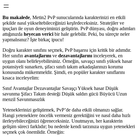
Bu makalede
, Metin2 PvP sunucularında karakterinizi en etkili
şekilde nasıl yükseltebileceğinizi keşfedeceksiniz. Stratejiler ve
ipuçları ile oyun deneyiminizi geliştirin. PvP dünyası, doğru adımları
attığınızda
heyecan verici
bir hale gelebilir. Peki, bu süreçte neler
yapmalısınız? İşte birkaç ipucu!
Doğru karakter sınıfını seçmek, PvP başarısı için kritik bir adımdır.
Her sınıfın
avantajlarını
ve
dezavantajlarını
inceleyerek, en
uygun olanı belirleyebilirsiniz. Örneğin, savaşçı sınıfı yüksek hasar
potansiyeli sunarken, şifacı sınıfı takım arkadaşlarınızı koruma
konusunda mükemmeldir. Şimdi, en popüler karakter sınıflarını
kısaca inceleyelim:
Sınıf Avantajlar Dezavantajlar Savaşçı Yüksek hasar Düşük
savunma Şifacı Takım desteği Düşük saldırı gücü Büyücü Uzun
menzil Savunmasızlık
Yeteneklerinizi geliştirmek, PvP’de daha etkili olmanızı sağlar.
Hangi yeteneklere öncelik vermeniz gerektiğini ve nasıl daha hızlı
ilerleyebileceğinizi öğreneceksiniz. Unutmayın, her karakterin
gelişim süreci farklıdır; bu nedenle kendi tarzınıza uygun yetenekleri
seçmek çok önemlidir. Örneğin: