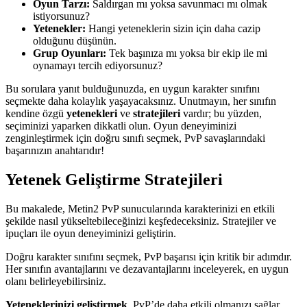
Oyun Tarzı:
Saldırgan mı yoksa savunmacı mı olmak
istiyorsunuz?
Yetenekler:
Hangi yeteneklerin sizin için daha cazip
olduğunu düşünün.
Grup Oyunları:
Tek başınıza mı yoksa bir ekip ile mi
oynamayı tercih ediyorsunuz?
Bu sorulara yanıt bulduğunuzda, en uygun karakter sınıfını
seçmekte daha kolaylık yaşayacaksınız. Unutmayın, her sınıfın
kendine özgü
yetenekleri
ve
stratejileri
vardır; bu yüzden,
seçiminizi yaparken dikkatli olun. Oyun deneyiminizi
zenginleştirmek için doğru sınıfı seçmek, PvP savaşlarındaki
başarınızın anahtarıdır!
Yetenek Geliştirme Stratejileri
Bu makalede, Metin2 PvP sunucularında karakterinizi en etkili
şekilde nasıl yükseltebileceğinizi keşfedeceksiniz. Stratejiler ve
ipuçları ile oyun deneyiminizi geliştirin.
Doğru karakter sınıfını seçmek, PvP başarısı için kritik bir adımdır.
Her sınıfın avantajlarını ve dezavantajlarını inceleyerek, en uygun
olanı belirleyebilirsiniz.
Yeteneklerinizi geliştirmek
, PvP’de daha etkili olmanızı sağlar.