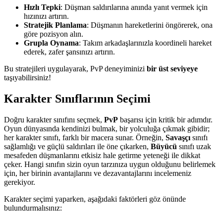
Hızlı Tepki
: Düşman saldırılarına anında yanıt vermek için
hızınızı artırın.
Stratejik Planlama
: Düşmanın hareketlerini öngörerek, ona
göre pozisyon alın.
Grupla Oynama
: Takım arkadaşlarınızla koordineli hareket
ederek, zafer şansınızı artırın.
Bu stratejileri uygulayarak, PvP deneyiminizi
bir üst seviyeye
taşıyabilirsiniz!
Karakter Sınıflarının Seçimi
Doğru karakter sınıfını seçmek,
PvP
başarısı için kritik bir adımdır.
Oyun dünyasında kendinizi bulmak, bir yolculuğa çıkmak gibidir;
her karakter sınıfı, farklı bir macera sunar. Örneğin,
Savaşçı
sınıfı
sağlamlığı ve güçlü saldırıları ile öne çıkarken,
Büyücü
sınıfı uzak
mesafeden düşmanlarını etkisiz hale getirme yeteneği ile dikkat
çeker. Hangi sınıfın sizin oyun tarzınıza uygun olduğunu belirlemek
için, her birinin avantajlarını ve dezavantajlarını incelemeniz
gerekiyor.
Karakter seçimi yaparken, aşağıdaki faktörleri göz önünde
bulundurmalısınız: