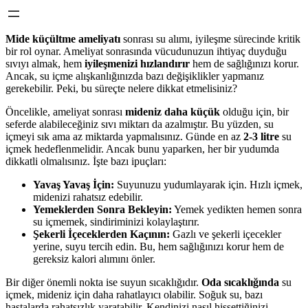
Mide küçültme ameliyatı
sonrası su alımı, iyileşme sürecinde kritik
bir rol oynar. Ameliyat sonrasında vücudunuzun ihtiyaç duyduğu
sıvıyı almak, hem
iyileşmenizi hızlandırır
hem de sağlığınızı korur.
Ancak, su içme alışkanlığınızda bazı değişiklikler yapmanız
gerekebilir. Peki, bu süreçte nelere dikkat etmelisiniz?
Öncelikle, ameliyat sonrası
mideniz daha küçük
olduğu için, bir
seferde alabileceğiniz sıvı miktarı da azalmıştır. Bu yüzden, su
içmeyi sık ama az miktarda yapmalısınız. Günde en az
2-3 litre
su
içmek hedeflenmelidir. Ancak bunu yaparken, her bir yudumda
dikkatli olmalısınız. İşte bazı ipuçları:
Yavaş Yavaş İçin:
Suyunuzu yudumlayarak için. Hızlı içmek,
midenizi rahatsız edebilir.
Yemeklerden Sonra Bekleyin:
Yemek yedikten hemen sonra
su içmemek, sindiriminizi kolaylaştırır.
Şekerli İçeceklerden Kaçının:
Gazlı ve şekerli içecekler
yerine, suyu tercih edin. Bu, hem sağlığınızı korur hem de
gereksiz kalori alımını önler.
Bir diğer önemli nokta ise suyun sıcaklığıdır.
Oda sıcaklığında
su
içmek, mideniz için daha rahatlayıcı olabilir. Soğuk su, bazı
hastalarda rahatsızlık yaratabilir. Kendinizi nasıl hissettiğinizi