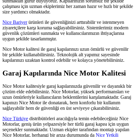
sunmaktan gurur duyuyoruz. Kapılarınızın sorunsuz bir şekilde
çalışması için uzman ekiplerimiz her zaman hazır ve hızlı bir şekilde
size yardımcı olmaktadır.
Nice Bariyer
ürünleri ile güvenliğinizi arttırabilir ve istenmeyen
ziyaretçilere karşı koruma sağlayabilirsiniz. Sistemlerimiz modern
güvenlik çözümleri sunmakta ve kullanıcılarımızın ihtiyaçlarına
uygun şekilde tasarlanmıştır.
Nice Motor kalitesi ile garaj kapılarınızı uzun ömürlü ve güvenilir
bir şekilde kullanabilirsiniz. Teknolojik alt yapımız sayesinde
kapılarınızı uzaktan kontrol edebilir ve kolayca yönetebilirsiniz.
Garaj Kapılarında Nice Motor Kalitesi
Nice Motor kalitesiyle garaj kapılarınızda güvenilir ve dayanıklı bir
çözüm elde edebilirsiniz. Nice Motorlar, yüksek performansları ve
uzun ömürleriyle kullanıcıların beklentilerini karşılamaktadır. Garaj
kapınızı Nice Motor ile donatarak, hem konforlu bir kullanım
sağlayabilir hem de güvenliği en üst seviyeye çıkarabilirsiniz.
Nice Türkiye
distribütörleri aracılığıyla temin edebileceğiniz Nice
Motorlar, geniş ürün yelpazesiyle her türlü garaj kapısı için uygun
seçenekler sunmaktadır. Uzman ekipler tarafından montajı yapılan
Nice Motorlar, herhangi bir arıza durumunda da
Nice Yetkili