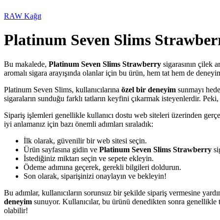
RAW Kağıt
Platinum Seven Slims Strawberr
Bu makalede,
Platinum Seven Slims Strawberry
sigarasının çilek a
aromalı sigara arayışında olanlar için bu ürün, hem tat hem de deneyi
Platinum Seven Slims, kullanıcılarına
özel bir deneyim
sunmayı hedefl
sigaraların sunduğu farklı tatların keyfini çıkarmak isteyenlerdir. Peki
Sipariş işlemleri genellikle kullanıcı dostu web siteleri üzerinden gerç
iyi anlamanız için bazı önemli adımları sıraladık:
İlk olarak, güvenilir bir web sitesi seçin.
Ürün sayfasına gidin ve
Platinum Seven Slims Strawberry
si
İstediğiniz miktarı seçin ve sepete ekleyin.
Ödeme adımına geçerek, gerekli bilgileri doldurun.
Son olarak, siparişinizi onaylayın ve bekleyin!
Bu adımlar, kullanıcıların sorunsuz bir şekilde sipariş vermesine yard
deneyim
sunuyor. Kullanıcılar, bu ürünü denedikten sonra genellikle t
olabilir!