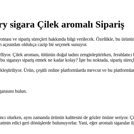
y sigara Çilek aromalı Sipariş
roması ve sipariş süreçleri hakkında bilgi verilecek. Özellikle, bu ürün
m açısından oldukça cazip bir seçenek sunuyor.
iyor. Çilek aroması, tütünün doğal tadını zenginleştirirken, ferahlatıcı 
, bu sigarayı sipariş etmek ne kadar kolay? İşte bu noktada, sipariş süre
ekleştiriliyor. Ürün, çeşitli online platformlarda mevcut ve bu platformla
garasını bulun.
ımcı olurken, aynı zamanda ürünün kalitesini de gözler önüne seriyor. Çi
atmin edici geri dönüşlerde bulunuyorlar. Yani, eğer aromalı sigaralar 