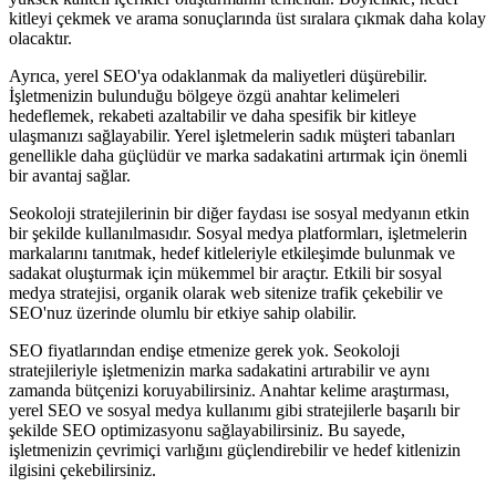
kitleyi çekmek ve arama sonuçlarında üst sıralara çıkmak daha kolay
olacaktır.
Ayrıca, yerel SEO'ya odaklanmak da maliyetleri düşürebilir.
İşletmenizin bulunduğu bölgeye özgü anahtar kelimeleri
hedeflemek, rekabeti azaltabilir ve daha spesifik bir kitleye
ulaşmanızı sağlayabilir. Yerel işletmelerin sadık müşteri tabanları
genellikle daha güçlüdür ve marka sadakatini artırmak için önemli
bir avantaj sağlar.
Seokoloji stratejilerinin bir diğer faydası ise sosyal medyanın etkin
bir şekilde kullanılmasıdır. Sosyal medya platformları, işletmelerin
markalarını tanıtmak, hedef kitleleriyle etkileşimde bulunmak ve
sadakat oluşturmak için mükemmel bir araçtır. Etkili bir sosyal
medya stratejisi, organik olarak web sitenize trafik çekebilir ve
SEO'nuz üzerinde olumlu bir etkiye sahip olabilir.
SEO fiyatlarından endişe etmenize gerek yok. Seokoloji
stratejileriyle işletmenizin marka sadakatini artırabilir ve aynı
zamanda bütçenizi koruyabilirsiniz. Anahtar kelime araştırması,
yerel SEO ve sosyal medya kullanımı gibi stratejilerle başarılı bir
şekilde SEO optimizasyonu sağlayabilirsiniz. Bu sayede,
işletmenizin çevrimiçi varlığını güçlendirebilir ve hedef kitlenizin
ilgisini çekebilirsiniz.