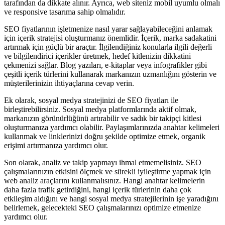
tarafından da dikkate alınır. Ayrıca, web siteniz mobil uyumlu olmalı
ve responsive tasarıma sahip olmalıdır.
SEO fiyatlarının işletmenize nasıl yarar sağlayabileceğini anlamak
için içerik stratejisi oluşturmanız önemlidir. İçerik, marka sadakatini
artırmak için güçlü bir araçtır. İlgilendiğiniz konularla ilgili değerli
ve bilgilendirici içerikler üretmek, hedef kitlenizin dikkatini
çekmenizi sağlar. Blog yazıları, e-kitaplar veya infografikler gibi
çeşitli içerik türlerini kullanarak markanızın uzmanlığını gösterin ve
müşterilerinizin ihtiyaçlarına cevap verin.
Ek olarak, sosyal medya stratejinizi de SEO fiyatları ile
birleştirebilirsiniz. Sosyal medya platformlarında aktif olmak,
markanızın görünürlüğünü artırabilir ve sadık bir takipçi kitlesi
oluşturmanıza yardımcı olabilir. Paylaşımlarınızda anahtar kelimeleri
kullanmak ve linklerinizi doğru şekilde optimize etmek, organik
erişimi artırmanıza yardımcı olur.
Son olarak, analiz ve takip yapmayı ihmal etmemelisiniz. SEO
çalışmalarınızın etkisini ölçmek ve sürekli iyileştirme yapmak için
web analiz araçlarını kullanmalısınız. Hangi anahtar kelimelerin
daha fazla trafik getirdiğini, hangi içerik türlerinin daha çok
etkileşim aldığını ve hangi sosyal medya stratejilerinin işe yaradığını
belirlemek, gelecekteki SEO çalışmalarınızı optimize etmenize
yardımcı olur.