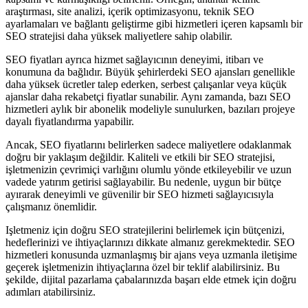
araştırması, site analizi, içerik optimizasyonu, teknik SEO
ayarlamaları ve bağlantı geliştirme gibi hizmetleri içeren kapsamlı bir
SEO stratejisi daha yüksek maliyetlere sahip olabilir.
SEO fiyatları ayrıca hizmet sağlayıcının deneyimi, itibarı ve
konumuna da bağlıdır. Büyük şehirlerdeki SEO ajansları genellikle
daha yüksek ücretler talep ederken, serbest çalışanlar veya küçük
ajanslar daha rekabetçi fiyatlar sunabilir. Aynı zamanda, bazı SEO
hizmetleri aylık bir abonelik modeliyle sunulurken, bazıları projeye
dayalı fiyatlandırma yapabilir.
Ancak, SEO fiyatlarını belirlerken sadece maliyetlere odaklanmak
doğru bir yaklaşım değildir. Kaliteli ve etkili bir SEO stratejisi,
işletmenizin çevrimiçi varlığını olumlu yönde etkileyebilir ve uzun
vadede yatırım getirisi sağlayabilir. Bu nedenle, uygun bir bütçe
ayırarak deneyimli ve güvenilir bir SEO hizmeti sağlayıcısıyla
çalışmanız önemlidir.
Işletmeniz için doğru SEO stratejilerini belirlemek için bütçenizi,
hedeflerinizi ve ihtiyaçlarınızı dikkate almanız gerekmektedir. SEO
hizmetleri konusunda uzmanlaşmış bir ajans veya uzmanla iletişime
geçerek işletmenizin ihtiyaçlarına özel bir teklif alabilirsiniz. Bu
şekilde, dijital pazarlama çabalarınızda başarı elde etmek için doğru
adımları atabilirsiniz.