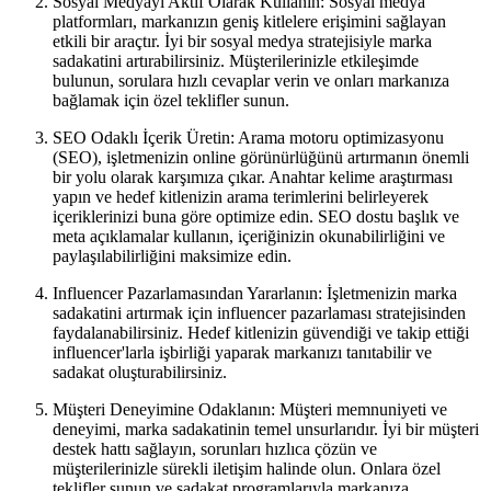
Sosyal Medyayı Aktif Olarak Kullanın: Sosyal medya
platformları, markanızın geniş kitlelere erişimini sağlayan
etkili bir araçtır. İyi bir sosyal medya stratejisiyle marka
sadakatini artırabilirsiniz. Müşterilerinizle etkileşimde
bulunun, sorulara hızlı cevaplar verin ve onları markanıza
bağlamak için özel teklifler sunun.
SEO Odaklı İçerik Üretin: Arama motoru optimizasyonu
(SEO), işletmenizin online görünürlüğünü artırmanın önemli
bir yolu olarak karşımıza çıkar. Anahtar kelime araştırması
yapın ve hedef kitlenizin arama terimlerini belirleyerek
içeriklerinizi buna göre optimize edin. SEO dostu başlık ve
meta açıklamalar kullanın, içeriğinizin okunabilirliğini ve
paylaşılabilirliğini maksimize edin.
Influencer Pazarlamasından Yararlanın: İşletmenizin marka
sadakatini artırmak için influencer pazarlaması stratejisinden
faydalanabilirsiniz. Hedef kitlenizin güvendiği ve takip ettiği
influencer'larla işbirliği yaparak markanızı tanıtabilir ve
sadakat oluşturabilirsiniz.
Müşteri Deneyimine Odaklanın: Müşteri memnuniyeti ve
deneyimi, marka sadakatinin temel unsurlarıdır. İyi bir müşteri
destek hattı sağlayın, sorunları hızlıca çözün ve
müşterilerinizle sürekli iletişim halinde olun. Onlara özel
teklifler sunun ve sadakat programlarıyla markanıza