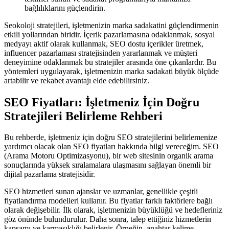
bağlılıklarını güçlendirin.
Seokoloji stratejileri, işletmenizin marka sadakatini güçlendirmenin
etkili yollarından biridir. İçerik pazarlamasına odaklanmak, sosyal
medyayı aktif olarak kullanmak, SEO dostu içerikler üretmek,
influencer pazarlaması stratejisinden yararlanmak ve müşteri
deneyimine odaklanmak bu stratejiler arasında öne çıkanlardır. Bu
yöntemleri uygulayarak, işletmenizin marka sadakati büyük ölçüde
artabilir ve rekabet avantajı elde edebilirsiniz.
SEO Fiyatları: İşletmeniz İçin Doğru
Stratejileri Belirleme Rehberi
Bu rehberde, işletmeniz için doğru SEO stratejilerini belirlemenize
yardımcı olacak olan SEO fiyatları hakkında bilgi vereceğim. SEO
(Arama Motoru Optimizasyonu), bir web sitesinin organik arama
sonuçlarında yüksek sıralamalara ulaşmasını sağlayan önemli bir
dijital pazarlama stratejisidir.
SEO hizmetleri sunan ajanslar ve uzmanlar, genellikle çeşitli
fiyatlandırma modelleri kullanır. Bu fiyatlar farklı faktörlere bağlı
olarak değişebilir. İlk olarak, işletmenizin büyüklüğü ve hedefleriniz
göz önünde bulundurulur. Daha sonra, talep ettiğiniz hizmetlerin
kapsamı ve karmaşıklığı belirlenir. Örneğin, anahtar kelime