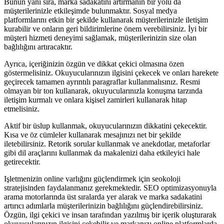
Bunun yanı sıra, marka sadakatini artırmanın bir yolu da
müşterilerinizle etkileşimde bulunmaktır. Sosyal medya
platformlarını etkin bir şekilde kullanarak müşterilerinizle iletişim
kurabilir ve onların geri bildirimlerine önem verebilirsiniz. İyi bir
müşteri hizmeti deneyimi sağlamak, müşterilerinizin size olan
bağlılığını artıracaktır.
Ayrıca, içeriğinizin özgün ve dikkat çekici olmasına özen
göstermelisiniz. Okuyucularınızın ilgisini çekecek ve onları harekete
geçirecek tamamen ayrıntılı paragraflar kullanmalısınız. Resmi
olmayan bir ton kullanarak, okuyucularınızla konuşma tarzında
iletişim kurmalı ve onlara kişisel zamirleri kullanarak hitap
etmelisiniz.
Aktif bir üslup kullanmak, okuyucularınızın dikkatini çekecektir.
Kısa ve öz cümleler kullanarak mesajınızı net bir şekilde
iletebilirsiniz. Retorik sorular kullanmak ve anekdotlar, metaforlar
gibi dil araçlarını kullanmak da makalenizi daha etkileyici hale
getirecektir.
Işletmenizin online varlığını güçlendirmek için seokoloji
stratejisinden faydalanmanız gerekmektedir. SEO optimizasyonuyla
arama motorlarında üst sıralarda yer alarak ve marka sadakatini
artırıcı adımlarla müşterilerinizin bağlılığını güçlendirebilirsiniz.
Özgün, ilgi çekici ve insan tarafından yazılmış bir içerik oluşturarak
okuyucularınızın ilgisini çekebilir ve markanızı online platformlarda