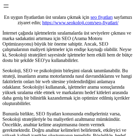
En uygun fiyatlardan üst sıralara çıkmak için
seo fiyatları
sayfamızı
ziyaret edin;
https://www.seokoloji.com/seo-fiyatlari/
İnternet çağında işletmelerin sıralamalarda üst seviyelere çıkması ve
marka sadakatini artırması için SEO (Arama Motoru
Optimizasyonu) büyük bir öneme sahiptir. Ancak, SEO
çalışmalarının maliyeti işletmeler için endişe kaynağı olabilir. Neyse
ki, Seokoloji stratejileri sayesinde işletmeler hem etkili hem de bütçe
dostu bir şekilde SEO'yu kullanabilirler.
Seokoloji, SEO ve psikolojinin birleşimi olarak tanımlanabilir. Bu
strateji, insanların arama motorlarında nasıl davrandıklarını ve hangi
faktörlerin onları bir web sitesine yönlendirdiğini anlamaya
odaklanır. Seokolojiyi kullanarak, işletmeler arama sonuçlarında
yüksek sıralama elde etmek ve markalarını hedef kitleleri arasında
daha geniş bir bilinirlik kazandırmak için optimize edilmiş içerikler
oluşturabilirler.
Bununla birlikte, SEO fiyatları konusunda endişeleriniz varsa,
Seokoloji stratejileriyle bu maliyetleri azaltmanız mümkündür.
Öncelikle, anahtar kelime araştırmasına önem vermek
gerekmektedir. Doğru anahtar kelimeleri belirlemek, etkileyici ve
yüksek kaliteli içerikler oluşturmanın temelidir. Böylelikle, hedef