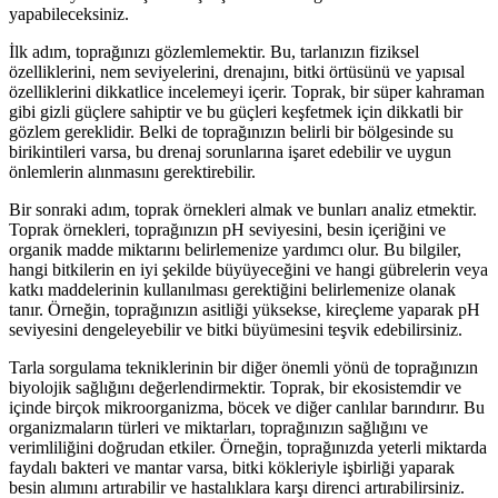
yapabileceksiniz.
İlk adım, toprağınızı gözlemlemektir. Bu, tarlanızın fiziksel
özelliklerini, nem seviyelerini, drenajını, bitki örtüsünü ve yapısal
özelliklerini dikkatlice incelemeyi içerir. Toprak, bir süper kahraman
gibi gizli güçlere sahiptir ve bu güçleri keşfetmek için dikkatli bir
gözlem gereklidir. Belki de toprağınızın belirli bir bölgesinde su
birikintileri varsa, bu drenaj sorunlarına işaret edebilir ve uygun
önlemlerin alınmasını gerektirebilir.
Bir sonraki adım, toprak örnekleri almak ve bunları analiz etmektir.
Toprak örnekleri, toprağınızın pH seviyesini, besin içeriğini ve
organik madde miktarını belirlemenize yardımcı olur. Bu bilgiler,
hangi bitkilerin en iyi şekilde büyüyeceğini ve hangi gübrelerin veya
katkı maddelerinin kullanılması gerektiğini belirlemenize olanak
tanır. Örneğin, toprağınızın asitliği yüksekse, kireçleme yaparak pH
seviyesini dengeleyebilir ve bitki büyümesini teşvik edebilirsiniz.
Tarla sorgulama tekniklerinin bir diğer önemli yönü de toprağınızın
biyolojik sağlığını değerlendirmektir. Toprak, bir ekosistemdir ve
içinde birçok mikroorganizma, böcek ve diğer canlılar barındırır. Bu
organizmaların türleri ve miktarları, toprağınızın sağlığını ve
verimliliğini doğrudan etkiler. Örneğin, toprağınızda yeterli miktarda
faydalı bakteri ve mantar varsa, bitki kökleriyle işbirliği yaparak
besin alımını artırabilir ve hastalıklara karşı direnci artırabilirsiniz.