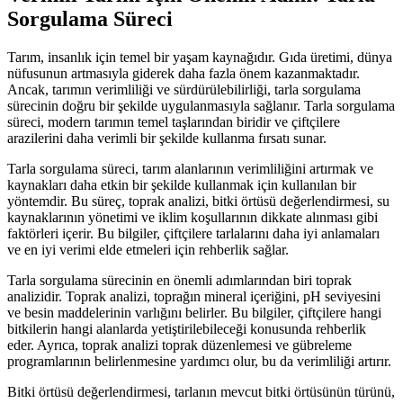
Sorgulama Süreci
Tarım, insanlık için temel bir yaşam kaynağıdır. Gıda üretimi, dünya
nüfusunun artmasıyla giderek daha fazla önem kazanmaktadır.
Ancak, tarımın verimliliği ve sürdürülebilirliği, tarla sorgulama
sürecinin doğru bir şekilde uygulanmasıyla sağlanır. Tarla sorgulama
süreci, modern tarımın temel taşlarından biridir ve çiftçilere
arazilerini daha verimli bir şekilde kullanma fırsatı sunar.
Tarla sorgulama süreci, tarım alanlarının verimliliğini artırmak ve
kaynakları daha etkin bir şekilde kullanmak için kullanılan bir
yöntemdir. Bu süreç, toprak analizi, bitki örtüsü değerlendirmesi, su
kaynaklarının yönetimi ve iklim koşullarının dikkate alınması gibi
faktörleri içerir. Bu bilgiler, çiftçilere tarlalarını daha iyi anlamaları
ve en iyi verimi elde etmeleri için rehberlik sağlar.
Tarla sorgulama sürecinin en önemli adımlarından biri toprak
analizidir. Toprak analizi, toprağın mineral içeriğini, pH seviyesini
ve besin maddelerinin varlığını belirler. Bu bilgiler, çiftçilere hangi
bitkilerin hangi alanlarda yetiştirilebileceği konusunda rehberlik
eder. Ayrıca, toprak analizi toprak düzenlemesi ve gübreleme
programlarının belirlenmesine yardımcı olur, bu da verimliliği artırır.
Bitki örtüsü değerlendirmesi, tarlanın mevcut bitki örtüsünün türünü,