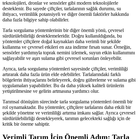
teknolojileri, dronlar ve sensörler gibi modern teknolojilerle
desteklenir. Bu sayede çiftçiler, tarlalarının sağlık durumu, su
ihtiyacı, verimlilik potansiyeli ve diğer önemli faktörler hakkında
daha fazla bilgiye sahip olabilirler.
Tarla sorgulama yöntemlerinin bir diğer önemli yönü, çevresel
sürdürülebilirliği desteklemeleridir. Doğru kullanıldığında, bu
yöntemler çiftçilere doğal kaynakları daha verimli bir şekilde
kullanma ve çevresel etkileri en aza indirme fırsatı sunar. Örneğin,
sensörler yardımıyla toprak nemini izlemek, suyun etkin kullanımını
sağlayabilir ve aşırı sulama gibi çevresel sorunları önleyebilir.
Ayrıca, tarla sorgulama yöntemleri sayesinde çiftçiler, verimliliği
artırarak daha fazla ürün elde edebilirler. Tarlalarındaki farklı
bölgelerin ihtiyaçlarını belirleyerek, doğru gübreleme ve sulama gibi
uygulamaları yapabilirler. Bu da daha yüksek kaliteli ürünlerin
yetiştirilmesine ve gelirin artmasına yardımcı olur.
Tarımsal dönüşüm sürecinde tarla sorgulama yöntemleri önemli bir
rol oynamaktadır. Bu yöntemler, çiftçilere tarlalarını daha etkili bir
şekilde yönetme ve verimliliği artırma imkanı sağlar. Ayrıca çevresel
sürdürülebilirliği destekleyerek, tarımın gelecekteki sağlığı için de
kritik bir öneme sahiptir.
Verimli Tarım İçin Önemli Adım: Tarla