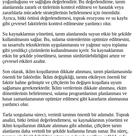
yoğunluğunu ve sağlığını değerlendirir. Bu değerlendirme, tarım
alanlarında zararlı ot türlerinin kontrol edilmesi ve hastalık veya
zararlılarla mücadele stratejilerinin belirlenmesi için önemlidir.
Ayrıca, bitki örtüsü değerlendirmesi, toprak erozyonu ve su kaybı
gibi çevresel faktörlerin kontrol edilmesine yardımcı olur.
Su kaynaklarının yönetimi, tarım alanlarında suyun etkin bir şekilde
kullanılmasını sağlar. Bu, sulama sistemlerinin optimize edilmesini,
su tasarrufu tekniklerinin uygulanmasını ve yağmur suyu toplama
gibi yenilikçi çözümlerin kullanılmasını içerir. Su kaynaklarının
etkin bir şekilde yönetilmesi, tarımın sürdürülebilirliğini artırır ve
çevresel etkileri azaltır.
Son olarak, iklim koşullarının dikkate alınması, tarım planlamasında
önemli bir faktördür. İklim değişikliği, tarımı etkileyen önemli bir
faktör haline gelmiştir ve çiftçilerin bu değişen koşullara uyum
sağlaması gerekmektedir. İklim verilerinin dikkate alınması, ekim
dönemlerinin belirlenmesi, sulama programlarının planlanması ve
hasat zamanlamasının optimize edilmesi gibi kararların alınmasına
yardımcı olur.
Tarla sorgulama süreci, verimli tarımın önemli bir adımıdır. Toprak
analizi, bitki örtüsü değerlendirmesi, su kaynaklarının yönetimi ve
iklim koşullarının dikkate alınması gibi adımlar, çiftçilere tarım
alanlarını daha verimli bir şekilde kullanma fırsatı sunar. Bu süreç,