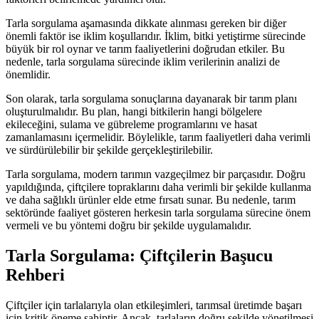
Tarla sorgulama aşamasında dikkate alınması gereken bir diğer
önemli faktör ise iklim koşullarıdır. İklim, bitki yetiştirme sürecinde
büyük bir rol oynar ve tarım faaliyetlerini doğrudan etkiler. Bu
nedenle, tarla sorgulama sürecinde iklim verilerinin analizi de
önemlidir.
Son olarak, tarla sorgulama sonuçlarına dayanarak bir tarım planı
oluşturulmalıdır. Bu plan, hangi bitkilerin hangi bölgelere
ekileceğini, sulama ve gübreleme programlarını ve hasat
zamanlamasını içermelidir. Böylelikle, tarım faaliyetleri daha verimli
ve sürdürülebilir bir şekilde gerçekleştirilebilir.
Tarla sorgulama, modern tarımın vazgeçilmez bir parçasıdır. Doğru
yapıldığında, çiftçilere topraklarını daha verimli bir şekilde kullanma
ve daha sağlıklı ürünler elde etme fırsatı sunar. Bu nedenle, tarım
sektöründe faaliyet gösteren herkesin tarla sorgulama sürecine önem
vermeli ve bu yöntemi doğru bir şekilde uygulamalıdır.
Tarla Sorgulama: Çiftçilerin Başucu
Rehberi
Çiftçiler için tarlalarıyla olan etkileşimleri, tarımsal üretimde başarı
için kritik öneme sahiptir. Ancak, tarlaların doğru şekilde yönetilmesi