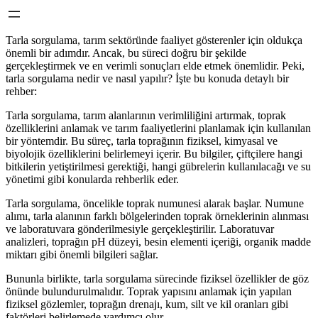
Tarla sorgulama, tarım sektöründe faaliyet gösterenler için oldukça
önemli bir adımdır. Ancak, bu süreci doğru bir şekilde
gerçekleştirmek ve en verimli sonuçları elde etmek önemlidir. Peki,
tarla sorgulama nedir ve nasıl yapılır? İşte bu konuda detaylı bir
rehber:
Tarla sorgulama, tarım alanlarının verimliliğini artırmak, toprak
özelliklerini anlamak ve tarım faaliyetlerini planlamak için kullanılan
bir yöntemdir. Bu süreç, tarla toprağının fiziksel, kimyasal ve
biyolojik özelliklerini belirlemeyi içerir. Bu bilgiler, çiftçilere hangi
bitkilerin yetiştirilmesi gerektiği, hangi gübrelerin kullanılacağı ve su
yönetimi gibi konularda rehberlik eder.
Tarla sorgulama, öncelikle toprak numunesi alarak başlar. Numune
alımı, tarla alanının farklı bölgelerinden toprak örneklerinin alınması
ve laboratuvara gönderilmesiyle gerçekleştirilir. Laboratuvar
analizleri, toprağın pH düzeyi, besin elementi içeriği, organik madde
miktarı gibi önemli bilgileri sağlar.
Bununla birlikte, tarla sorgulama sürecinde fiziksel özellikler de göz
önünde bulundurulmalıdır. Toprak yapısını anlamak için yapılan
fiziksel gözlemler, toprağın drenajı, kum, silt ve kil oranları gibi
faktörleri belirlemede yardımcı olur.