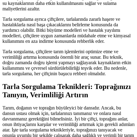
su kaynaklarının daha etkin kullanılmasını sağlar ve sulama
maliyetlerini azaltır.
Tarla sorgulama ayrıca çiftçilere, tarlalarında zararlı haşere ve
hastalıklarla nasıl başa çıkacaklarını belirleme konusunda da
yardımcı olabilir. Bitki büyüme modelleri ve hastalık yayılımı
modelleri, çiftçilere uygun zamanlarda müdahale etme ve kimyasal
kullanımını en aza indirme konusunda rehberlik eder.
Tarla sorgulama, çiftçilere tarım işlemlerini optimize etme ve
verimliliği artırma konusunda önemli bir araç sunar. Bu teknik,
doğru zamanda doğru işlemi yapmayı sağlayarak kaynakların etkin
kullanımını ve çevresel sürdürülebilirliği teşvik eder. Bu nedenle,
tarla sorgulama, her çiftçinin başucu rehberi olmalıdır.
Tarla Sorgulama Teknikleri: Toprağınızı
Tanıyın, Verimliliği Artırın
Tarım, doğanın ve toprağın büyüleyici bir dansıdır. Ancak, bu
dansın ustası olmak için, tarlalarınızı tanımanız ve onlara nasıl
davranmanız gerektiğini bilmelisiniz. İyi bir çiftçi, toprağını anlar,
onun ihtiyaçlarını karşılar ve verimliliği artırmak için gerekli adımları
atar. İşte tarla sorgulama teknikleriyle, toprağınızı tanıyacak ve
onunla uyumlu bir şekilde çalışarak daha sağlıklı ve verimli bir tarım