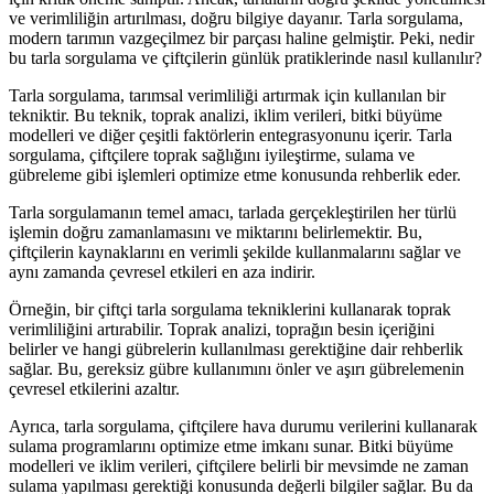
ve verimliliğin artırılması, doğru bilgiye dayanır. Tarla sorgulama,
modern tarımın vazgeçilmez bir parçası haline gelmiştir. Peki, nedir
bu tarla sorgulama ve çiftçilerin günlük pratiklerinde nasıl kullanılır?
Tarla sorgulama, tarımsal verimliliği artırmak için kullanılan bir
tekniktir. Bu teknik, toprak analizi, iklim verileri, bitki büyüme
modelleri ve diğer çeşitli faktörlerin entegrasyonunu içerir. Tarla
sorgulama, çiftçilere toprak sağlığını iyileştirme, sulama ve
gübreleme gibi işlemleri optimize etme konusunda rehberlik eder.
Tarla sorgulamanın temel amacı, tarlada gerçekleştirilen her türlü
işlemin doğru zamanlamasını ve miktarını belirlemektir. Bu,
çiftçilerin kaynaklarını en verimli şekilde kullanmalarını sağlar ve
aynı zamanda çevresel etkileri en aza indirir.
Örneğin, bir çiftçi tarla sorgulama tekniklerini kullanarak toprak
verimliliğini artırabilir. Toprak analizi, toprağın besin içeriğini
belirler ve hangi gübrelerin kullanılması gerektiğine dair rehberlik
sağlar. Bu, gereksiz gübre kullanımını önler ve aşırı gübrelemenin
çevresel etkilerini azaltır.
Ayrıca, tarla sorgulama, çiftçilere hava durumu verilerini kullanarak
sulama programlarını optimize etme imkanı sunar. Bitki büyüme
modelleri ve iklim verileri, çiftçilere belirli bir mevsimde ne zaman
sulama yapılması gerektiği konusunda değerli bilgiler sağlar. Bu da