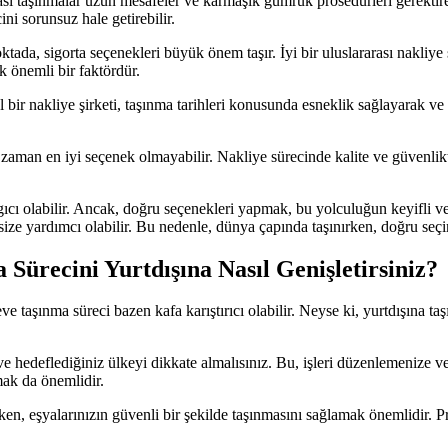
ası taşınmalar uzun mesafeler ve karmaşık gümrük prosedürleri gerektireb
ni sorunsuz hale getirebilir.
ada, sigorta seçenekleri büyük önem taşır. İyi bir uluslararası nakliye şi
ak önemli bir faktördür.
bir nakliye şirketi, taşınma tarihleri konusunda esneklik sağlayarak ve 
r zaman en iyi seçenek olmayabilir. Nakliye sürecinde kalite ve güvenli
ıcı olabilir. Ancak, doğru seçenekleri yapmak, bu yolculuğun keyifli ve 
ze yardımcı olabilir. Bu nedenle, dünya çapında taşınırken, doğru seçi
Sürecini Yurtdışına Nasıl Genişletirsiniz?
aşınma süreci bazen kafa karıştırıcı olabilir. Neyse ki, yurtdışına taşın
ni ve hedeflediğiniz ülkeyi dikkate almalısınız. Bu, işleri düzenlemenize 
mak da önemlidir.
ken, eşyalarınızın güvenli bir şekilde taşınmasını sağlamak önemlidir. Prof