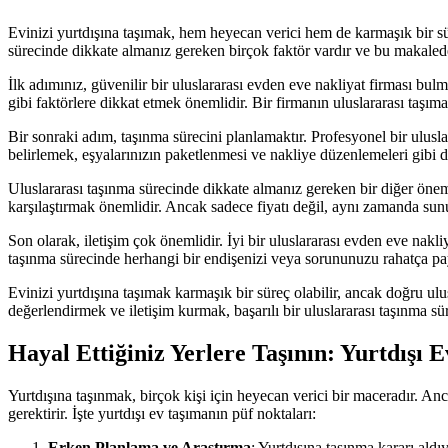
Evinizi yurtdışına taşımak, hem heyecan verici hem de karmaşık bir sü
sürecinde dikkate almanız gereken birçok faktör vardır ve bu makaled
İlk adımınız, güvenilir bir uluslararası evden eve nakliyat firması bul
gibi faktörlere dikkat etmek önemlidir. Bir firmanın uluslararası taşı
Bir sonraki adım, taşınma sürecini planlamaktır. Profesyonel bir ulusl
belirlemek, eşyalarınızın paketlenmesi ve nakliye düzenlemeleri gibi de
Uluslararası taşınma sürecinde dikkate almanız gereken bir diğer önemli f
karşılaştırmak önemlidir. Ancak sadece fiyatı değil, aynı zamanda sunu
Son olarak, iletişim çok önemlidir. İyi bir uluslararası evden eve nakli
taşınma sürecinde herhangi bir endişenizi veya sorununuzu rahatça pay
Evinizi yurtdışına taşımak karmaşık bir süreç olabilir, ancak doğru ul
değerlendirmek ve iletişim kurmak, başarılı bir uluslararası taşınma sür
Hayal Ettiğiniz Yerlere Taşının: Yurtdışı 
Yurtdışına taşınmak, birçok kişi için heyecan verici bir maceradır. An
gerektirir. İşte yurtdışı ev taşımanın püf noktaları:
Erken Planlama ve Araştırma
: Yurtdışına taşınma kararı aldı