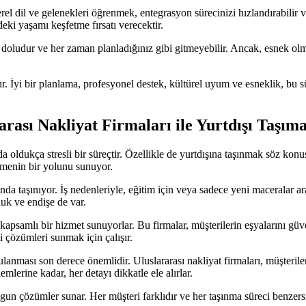
rel dil ve gelenekleri öğrenmek, entegrasyon sürecinizi hızlandırabilir 
eki yaşamı keşfetme fırsatı verecektir.
 doludur ve her zaman planladığınız gibi gitmeyebilir. Ancak, esnek o
 İyi bir planlama, profesyonel destek, kültürel uyum ve esneklik, bu sü
rası Nakliyat Firmaları ile Yurtdışı Taşıma
 oldukça stresli bir süreçtir. Özellikle de yurtdışına taşınmak söz konus
irmenin bir yolunu sunuyor.
nda taşınıyor. İş nedenleriyle, eğitim için veya sadece yeni maceralar a
luk ve endişe de var.
in kapsamlı bir hizmet sunuyorlar. Bu firmalar, müşterilerin eşyalarını g
i çözümleri sunmak için çalışır.
lanması son derece önemlidir. Uluslararası nakliyat firmaları, müşteril
lerine kadar, her detayı dikkatle ele alırlar.
uygun çözümler sunar. Her müşteri farklıdır ve her taşınma süreci benzersi