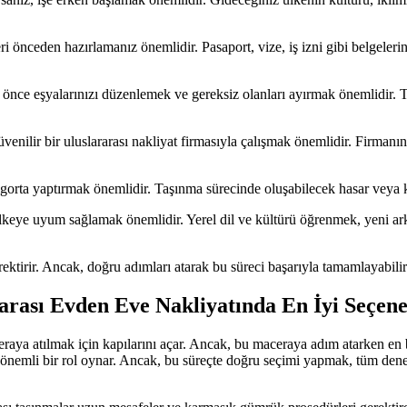
eri önceden hazırlamanız önemlidir. Pasaport, vize, iş izni gibi belgele
önce eşyalarınızı düzenlemek ve gereksiz olanları ayırmak önemlidir. T
güvenilir bir uluslararası nakliyat firmasıyla çalışmak önemlidir. Firma
 sigorta yaptırmak önemlidir. Taşınma sürecinde oluşabilecek hasar veya ka
 ülkeye uyum sağlamak önemlidir. Yerel dil ve kültürü öğrenmek, yeni 
rektirir. Ancak, doğru adımları atarak bu süreci başarıyla tamamlayabilir 
rası Evden Eve Nakliyatında En İyi Seçene
raya atılmak için kapılarını açar. Ancak, bu maceraya adım atarken en 
in önemli bir rol oynar. Ancak, bu süreçte doğru seçimi yapmak, tüm dene