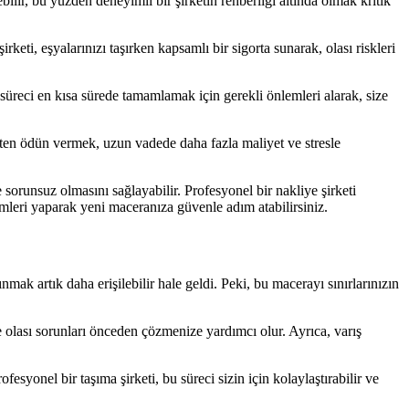
ilir, bu yüzden deneyimli bir şirketin rehberliği altında olmak kritik
rketi, eşyalarınızı taşırken kapsamlı bir sigorta sunarak, olası riskleri
süreci en kısa sürede tamamlamak için gerekli önlemleri alarak, size
kten ödün vermek, uzun vadede daha fazla maliyet ve stresle
sorunsuz olmasını sağlayabilir. Profesyonel bir nakliye şirketi
mleri yaparak yeni maceranıza güvenle adım atabilirsiniz.
mak artık daha erişilebilir hale geldi. Peki, bu macerayı sınırlarınızın
ve olası sorunları önceden çözmenize yardımcı olur. Ayrıca, varış
esyonel bir taşıma şirketi, bu süreci sizin için kolaylaştırabilir ve