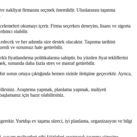
ve nakliyat firmasını seçmek önemlidir. Uluslararası taşınma
.
incelemeleri okumayı içerir. Firma seçerken deneyim, lisans ve sigorta
dımcı olabilir.
 edecek ve her adımda size destek olacaktır. Taşınma tarihini
enli ve sorunsuz hale getirebilir.
lı fiyatlandırma politikalarına sahiptir, bu yüzden fiyat tekliflerini
ek, sonunda daha fazla stres ve masraf getirebilir.
bir sorun ortaya çıktığında hemen sizinle iletişime geçecektir. Ayrıca,
ebilirsiniz. Araştırma yapmak, planlama yapmak, maliyeti
aşlamanız için hazır olabilirsiniz.
erekir. Yurtdışı ev taşıma süreci, iyi planlama, organizasyon ve bilgi
, yaşam maliyetleri gibi faktörleri araştırarak taşınma sürecine