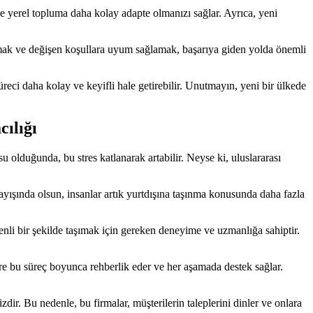
ve yerel topluma daha kolay adapte olmanızı sağlar. Ayrıca, yeni
lmak ve değişen koşullara uyum sağlamak, başarıya giden yolda önemli
reci daha kolay ve keyifli hale getirebilir. Unutmayın, yeni bir ülkede
cılığı
u olduğunda, bu stres katlanarak artabilir. Neyse ki, uluslararası
rayışında olsun, insanlar artık yurtdışına taşınma konusunda daha fazla
üvenli bir şekilde taşımak için gereken deneyime ve uzmanlığa sahiptir.
ere bu süreç boyunca rehberlik eder ve her aşamada destek sağlar.
zdir. Bu nedenle, bu firmalar, müşterilerin taleplerini dinler ve onlara