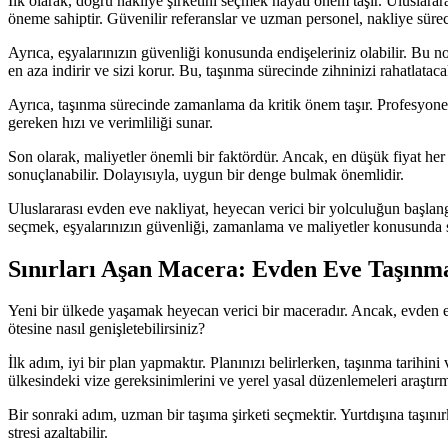
İlk olarak, doğru nakliye şirketini seçmek hayati önem taşır. Uluslarar
öneme sahiptir. Güvenilir referanslar ve uzman personel, nakliye süreci
Ayrıca, eşyalarınızın güvenliği konusunda endişeleriniz olabilir. Bu nokt
en aza indirir ve sizi korur. Bu, taşınma sürecinde zihninizi rahatlatac
Ayrıca, taşınma sürecinde zamanlama da kritik önem taşır. Profesyonel 
gereken hızı ve verimliliği sunar.
Son olarak, maliyetler önemli bir faktördür. Ancak, en düşük fiyat he
sonuçlanabilir. Dolayısıyla, uygun bir denge bulmak önemlidir.
Uluslararası evden eve nakliyat, heyecan verici bir yolculuğun başlang
seçmek, eşyalarınızın güvenliği, zamanlama ve maliyetler konusunda si
Sınırları Aşan Macera: Evden Eve Taşınma 
Yeni bir ülkede yaşamak heyecan verici bir maceradır. Ancak, evden eve t
ötesine nasıl genişletebilirsiniz?
İlk adım, iyi bir plan yapmaktır. Planınızı belirlerken, taşınma tarihi
ülkesindeki vize gereksinimlerini ve yerel yasal düzenlemeleri araştır
Bir sonraki adım, uzman bir taşıma şirketi seçmektir. Yurtdışına taşınır
stresi azaltabilir.