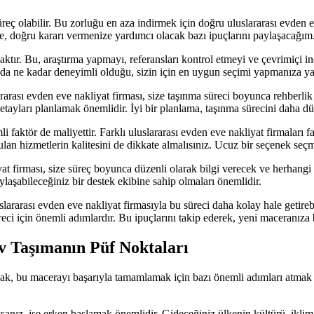
reç olabilir. Bu zorluğu en aza indirmek için doğru uluslararası evden e
e, doğru kararı vermenize yardımcı olacak bazı ipuçlarını paylaşacağım
maktır. Bu, araştırma yapmayı, referansları kontrol etmeyi ve çevrimiçi 
mada ne kadar deneyimli olduğu, sizin için en uygun seçimi yapmanıza yar
ararası evden eve nakliyat firması, size taşınma süreci boyunca rehberlik
tayları planlamak önemlidir. İyi bir planlama, taşınma sürecini daha düz
aktör de maliyettir. Farklı uluslararası evden eve nakliyat firmaları fark
lan hizmetlerin kalitesini de dikkate almalısınız. Ucuz bir seçenek seçm
yat firması, size süreç boyunca düzenli olarak bilgi verecek ve herhangi 
laşabileceğiniz bir destek ekibine sahip olmaları önemlidir.
uslararası evden eve nakliyat firmasıyla bu süreci daha kolay hale getir
eci için önemli adımlardır. Bu ipuçlarını takip ederek, yeni maceranıza b
Ev Taşımanın Püf Noktaları
cak, bu macerayı başarıyla tamamlamak için bazı önemli adımları atmak g
ysanız, işe erken başlamak önemlidir. Gideceğiniz ülkenin kültürü, iklimi