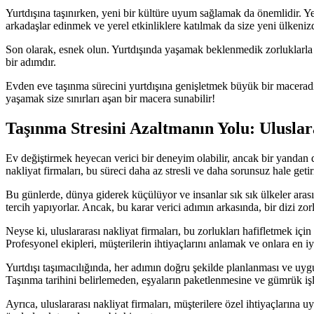
Yurtdışına taşınırken, yeni bir kültüre uyum sağlamak da önemlidir. Ye
arkadaşlar edinmek ve yerel etkinliklere katılmak da size yeni ülkenizd
Son olarak, esnek olun. Yurtdışında yaşamak beklenmedik zorluklarla
bir adımdır.
Evden eve taşınma sürecini yurtdışına genişletmek büyük bir maceradır.
yaşamak size sınırları aşan bir macera sunabilir!
Taşınma Stresini Azaltmanın Yolu: Uluslara
Ev değiştirmek heyecan verici bir deneyim olabilir, ancak bir yandan da
nakliyat firmaları, bu süreci daha az stresli ve daha sorunsuz hale get
Bu günlerde, dünya giderek küçülüyor ve insanlar sık sık ülkeler arası
tercih yapıyorlar. Ancak, bu karar verici adımın arkasında, bir dizi zor
Neyse ki, uluslararası nakliyat firmaları, bu zorlukları hafifletmek iç
Profesyonel ekipleri, müşterilerin ihtiyaçlarını anlamak ve onlara en iy
Yurtdışı taşımacılığında, her adımın doğru şekilde planlanması ve uygu
Taşınma tarihini belirlemeden, eşyaların paketlenmesine ve gümrük işlem
Ayrıca, uluslararası nakliyat firmaları, müşterilere özel ihtiyaçlarına 