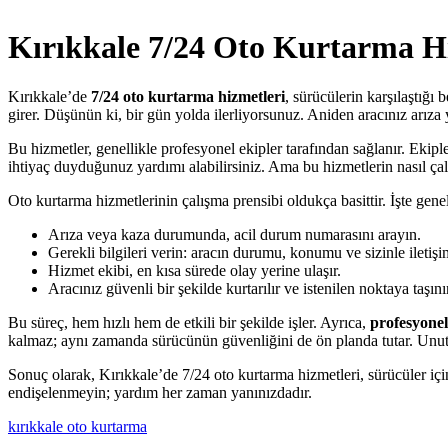
Kırıkkale 7/24 Oto Kurtarma Hi
Kırıkkale’de
7/24 oto kurtarma hizmetleri
, sürücülerin karşılaştığı
girer. Düşünün ki, bir gün yolda ilerliyorsunuz. Aniden aracınız arıza
Bu hizmetler, genellikle profesyonel ekipler tarafından sağlanır. Ekiple
ihtiyaç duyduğunuz yardımı alabilirsiniz. Ama bu hizmetlerin nasıl ça
Oto kurtarma hizmetlerinin çalışma prensibi oldukça basittir. İşte genel
Arıza veya kaza durumunda, acil durum numarasını arayın.
Gerekli bilgileri verin: aracın durumu, konumu ve sizinle iletişim
Hizmet ekibi, en kısa sürede olay yerine ulaşır.
Aracınız güvenli bir şekilde kurtarılır ve istenilen noktaya taşını
Bu süreç, hem hızlı hem de etkili bir şekilde işler. Ayrıca,
profesyonel
kalmaz; aynı zamanda sürücünün güvenliğini de ön planda tutar. Unut
Sonuç olarak, Kırıkkale’de 7/24 oto kurtarma hizmetleri, sürücüler iç
endişelenmeyin; yardım her zaman yanınızdadır.
kırıkkale oto kurtarma