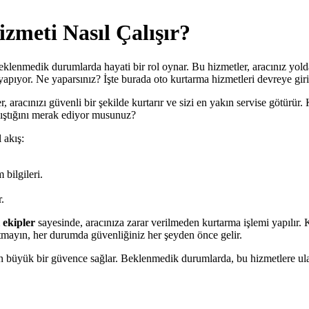
zmeti Nasıl Çalışır?
 beklenmedik durumlarda hayati bir rol oynar. Bu hizmetler, aracınız yo
 yapıyor. Ne yaparsınız? İşte burada oto kurtarma hizmetleri devreye giri
r, aracınızı güvenli bir şekilde kurtarır ve sizi en yakın servise götürür
lıştığını merak ediyor musunuz?
 akış:
 bilgileri.
r.
 ekipler
sayesinde, aracınıza zarar verilmeden kurtarma işlemi yapılır. 
mayın, her durumda güvenliğiniz her şeyden önce gelir.
in büyük bir güvence sağlar. Beklenmedik durumlarda, bu hizmetlere ula